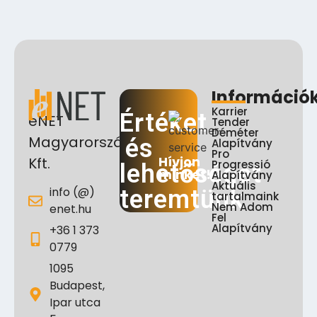
Információ
Karrier
Értéket
eNET
Tender
Déméter
Magyarország
és
Alapítvány
Pro
Hívjon
Kft.
Progressió
lehetőséget
minket!
Alapítvány
Aktuális
info (@)
teremtünk
tartalmaink
Nem Adom
enet.hu
Fel
Alapítvány
+36 1 373
0779
1095
Budapest,
Ipar utca