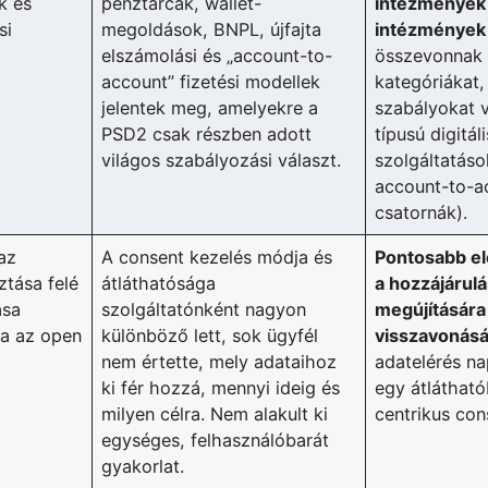
k és
pénztárcák, wallet-
intézmények 
si
megoldások, BNPL, újfajta
intézmények 
elszámolási és „account-to-
összevonnak
account” fizetési modellek
kategóriákat
jelentek meg, amelyekre a
szabályokat v
PSD2 csak részben adott
típusú digitáli
világos szabályozási választ.
szolgáltatáso
account-to-ac
csatornák).
az
A consent kezelés módja és
Pontosabb el
tása felé
átláthatósága
a hozzájárul
ása
szolgáltatónként nagyon
megújítására
ta az open
különböző lett, sok ügyfél
visszavonásá
nem értette, mely adataihoz
adatelérés na
ki fér hozzá, mennyi ideig és
egy átlátható
milyen célra. Nem alakult ki
centrikus con
egységes, felhasználóbarát
gyakorlat.