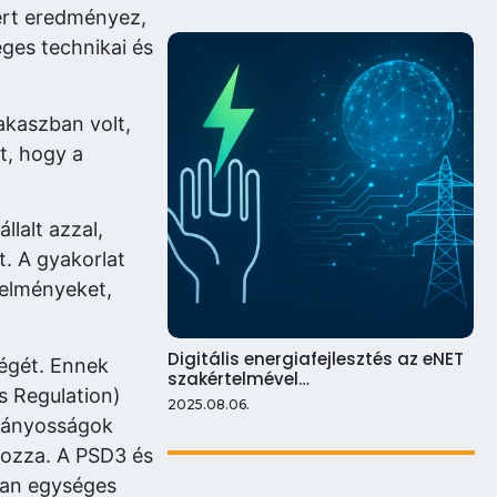
zert eredményez,
ges technikai és
akaszban volt,
lt, hogy a
lalt azzal,
t. A gyakorlat
telményeket,
Digitális energiafejlesztés az eNET
ségét. Ennek
szakértelmével…
s Regulation)
2025.08.06.
hiányosságok
lozza. A PSD3 és
lyan egységes