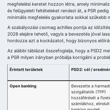
megfelelési keretet hozzon létre, amely minimali
és felügyeleti feltételeket rendezi át, a PSR pedi
minimális megfelelés gyakorlata sokkal szűkebb 
A szabályozási csomag achilles pontja az időzíté
2028 elejére tehető, vagyis a bevezetés jóval lass
hordozza azt a kockázatot, hogy bizonyos előírá
Az alábbi táblázat összefoglalja, hogy a PSD2 m
a PSR milyen irányban próbálja korrigálni a probl
Érintett területek
PSD2: cél / eredmé
Open banking
Bevezette a harmadi
szolgáltatók (TPP)
hozzáférését a fizet
számlákhoz, elindul
banking modell.