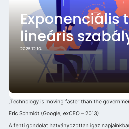
Exponenciális 
lineáris szabál
2025.12.10.
„Technology is moving faster than the government
Eric Schmidt (Google, exCEO – 2013)
A fenti gondolat hatványozottan igaz napjainkban