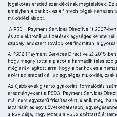
jogalkotás eredeti szándékának megfelelőek. Ez 
amelyben a bankok és a fintech cégek nehezen ta
működési alapot.
A PSD1 (Payment Services Directive 1) 2007-ben j
és az elektronikus fizetések egységes kereteinek k
szabályrendszert tovább kell finomítani a gyorsa
A PSD2 (Payment Services Directive 2) 2015-ben lé
hogy megnyitotta a piacot a harmadik feles szolgá
mégis rávilágított arra, hogy a bankok és a nemz
ezért az eredeti cél, az egységes működés, csak 
Az újabb évekig tartó gyakorlati formálódás szá
eredményeként a PSD3 (Payment Services Directi
már nem egyszerű frissítésként jelenik meg, han
lezárását és egy következetesebb, egységesebbe
a PSR célja, hogy lezárja a PSD2 széttartó értel