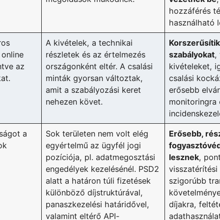
hozzáférés t
használható 
ros
A kivételek, a technikai
Korszerűsíti
 online
részletek és az értelmezés
szabályokat
,
ntve az
országonként eltér. A csalási
kivételeket, i
at.
minták gyorsan változtak,
csalási kock
amit a szabályozási keret
erősebb elvá
nehezen követ.
monitoringra 
incidenskezel
ságot a
Sok területen nem volt elég
Erősebb, rés
ok
egyértelmű az ügyfél jogi
fogyasztóvéd
pozíciója, pl. adatmegosztási
lesznek
, pon
engedélyek kezelésénél. PSD2
visszatérítési
alatt a határon túli fizetések
szigorúbb tr
különböző díjstruktúrával,
követelménye
panaszkezelési határidővel,
díjakra, felté
valamint eltérő API-
adathasználat