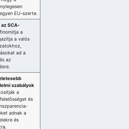
énylegesen
legyen EU-szerte.
k az SCA-
 finomítja a
gazítja a valós
ázatokhoz,
rásokat ad a
és az
ésre.
zletesebb
elmi szabályok
tosítják a
 felelősséget és
anszparencia-
ket adnak a
telekre és
ra.