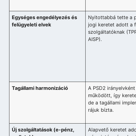
Egységes engedélyezés és
Nyitottabbá tette a 
felügyeleti elvek
jogi keretet adott a f
szolgáltatóknak (TPP
AISP).
Tagállami harmonizáció
A PSD2 irányelvként
működött, így kerete
de a tagállami impl
rájuk bízta.
Új szolgáltatások (e-pénz,
Alapvető keretet ado