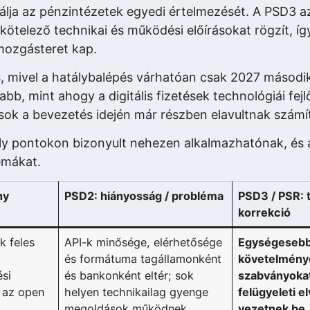
zálja az pénzintézetek egyedi értelmezését. A PSD3 
g kötelező technikai és működési előírásokat rögzít, íg
mozgásteret kap.
s, mivel a hatálybalépés várhatóan csak 2027 második
abb, mint ahogy a digitális fizetések technológiái fej
sok a bevezetés idején már részben elavultnak számí
ely pontokon bizonyult nehezen alkalmazhatónak, és 
émákat.
ny
PSD2: hiányosság / probléma
PSD3 / PSR: 
korrekció
k feles
API-k minősége, elérhetősége
Egységesebb
és formátuma tagállamonként
követelménye
ési
és bankonként eltér; sok
szabványoka
t az open
helyen technikailag gyenge
felügyeleti e
megoldások működnek.
vezetnek be