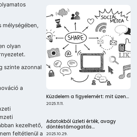
folyamatos
es mélységében,
en olyan
rnyezetet.
g szinte azonnal
nováció a
Küzdelem a figyelemért: mit üzen…
2025.11.11.
mzeti
mzeti
Adatokból üzleti érték, avagy
ábban kezelhető,
döntéstámogatás…
nem feltétlenül a
2025.10.29.