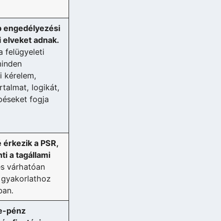
 engedélyezési
i elveket adnak.
a felügyeleti
minden
i kérelem,
talmat, logikát,
épéseket fogja
 érkezik a PSR,
i a tagállami
és várhatóan
gyakorlathoz
ban.
 e-pénz