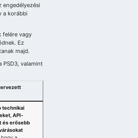
az engedélyezési
y a korábbi
 felére vagy
lődnek. Ez
tanak majd.
a PSD3, valamint
tervezett
 technikai
ket, API-
t és erősebb
lvárásokat
, hogy a