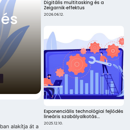
Digitális multitasking és a
Zeigarnik‑effektus
dés
2026.06.12.
Exponenciális technológiai fejlődés
lineáris szabályalkotás…
2025.12.10.
an alakítja át a