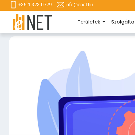
+36 1 373 0779
info@enet.hu
Területek
Szolgált