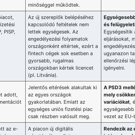
minőséggel működtek.
piacot,
Az új szereplők belépéséhez
Egységesebb
izetési
kapcsolódó feltételek nem
és felügyelet
, PISP,
lettek egységesek. Az
Egységesítik 
engedélyezési folyamatok
eljárásokat, 
országonként eltértek, ezért a
engedélyezés
fintech cégek sok esetben a
ugyanazon tar
gyorsabb, rugalmas
ellenőrzési l
országokban kértek licencet
igényelni.
(pl. Litvánia).
Jelentős eltérések alakultak ki
A PSD3 mellé
t adott,
az egyes országok
mely csökkent
ementációt
gyakorlatában. Emiatt az
variációkat
, 
egységes uniós fizetési piac
egységesebb 
csak részben valósult meg.
vezet az EU-
tt az e-
A piacon új digitális
Rendezik az