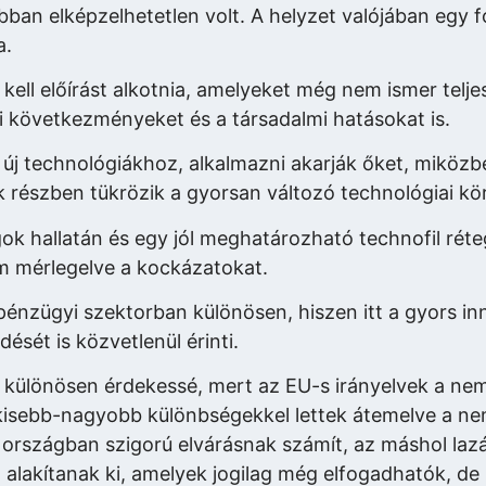
an elképzelhetetlen volt. A helyzet valójában egy 
a.
kell előírást alkotnia, amelyeket még nem ismer telj
ti következményeket és a társadalmi hatásokat is.
új technológiákhoz, alkalmazni akarják őket, miközb
 részben tükrözik a gyorsan változó technológiai kö
ok hallatán és egy jól meghatározható technofil réte
m mérlegelve a kockázatokat.
 pénzügyi szektorban különösen, hiszen itt a gyors in
ését is közvetlenül érinti.
k különösen érdekessé, mert az EU-s irányelvek a ne
 kisebb-nagyobb különbségekkel lettek átemelve a ne
 országban szigorú elvárásnak számít, az máshol laz
alakítanak ki, amelyek jogilag még elfogadhatók, de 