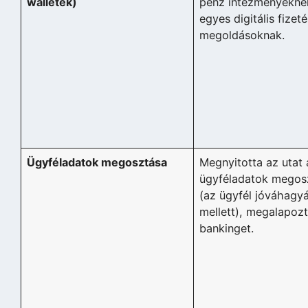
walletek)
pénz intézményekne
egyes digitális fizeté
megoldásoknak.
Ügyféladatok megosztása
Megnyitotta az utat 
ügyféladatok megosz
(az ügyfél jóváhagy
mellett), megalapoz
bankinget.