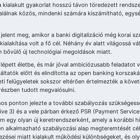
a kialakult gyakorlat hosszú távon töredezett rends
lálnak közös, mindenki számára kiszámítható, egysé
elent meg, amikor a banki digitalizáció még korai sz
ialakítása volt a fő cél. Néhány év alatt világossá vá
n bővülő új technológiai megoldások miatt.
pett életbe, és már jóval ambiciózusabb feladatot vál
ltatók előtt és elindította az open banking korszaká
eti felügyeletek sokszor eltérően értelmezték a köve
részben tudott megvalósulni.
mos ponton jelezte a további szabályozás szükséges
ve 3) és a vele párban érkező PSR (Payment Service
em egy olyan új keretrendszerként, amely a korábbi 
n alkalmazható szabályozási alap megteremtését cé
mezései miatt kialakult működési különbségeket, és o