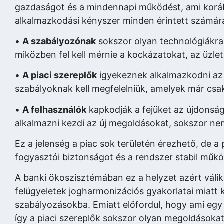
gazdaságot és a mindennapi működést, ami korább
alkalmazkodási kényszer minden érintett számár
•
A szabályozónak
sokszor olyan technológiákra 
miközben fel kell mérnie a kockázatokat, az üzle
•
A piaci szereplők
igyekeznek alkalmazkodni az 
szabályoknak kell megfelelniük, amelyek már csak
•
A felhasználók
kapkodják a fejüket az újdonság
alkalmazni kezdi az új megoldásokat, sokszor ne
Ez a jelenség a piac sok területén érezhető, de a
fogyasztói biztonságot és a rendszer stabil működ
A banki ökoszisztémában ez a helyzet azért váli
felügyeletek jogharmonizációs gyakorlatai miatt
szabályozásokba. Emiatt előfordul, hogy ami egy
így a piaci szereplők sokszor olyan megoldásokat 