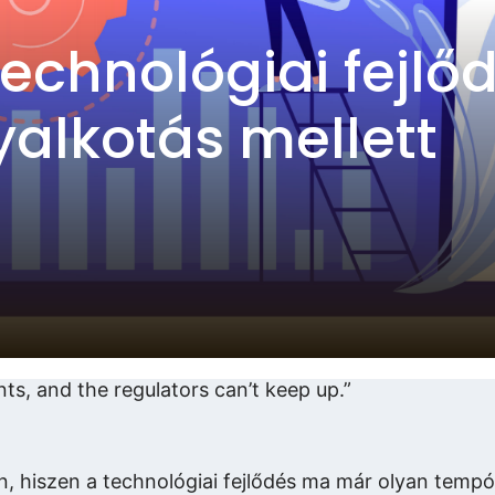
technológiai fejlő
yalkotás mellett
s, and the regulators can’t keep up.”
, hiszen a technológiai fejlődés ma már olyan tempób