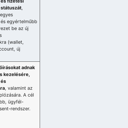
és fizetési
státuszát
,
 egyes
, és egyértelműbb
ezet be az új
s
kra (wallet,
count, új
őírásokat adnak
ás kezelésére,
 és
ra
, valamint az
plózására. A cél
bb, ügyfél-
sent-rendszer.