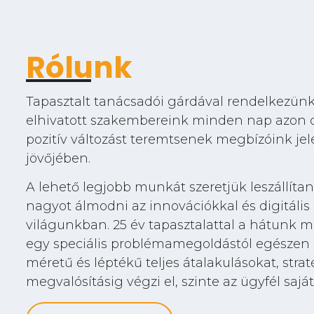
Rólunk
Tapasztalt tanácsadói gárdával rendelkezünk
elhivatott szakembereink minden nap azon 
pozitív változást teremtsenek megbízóink je
jövőjében.
A lehető legjobb munkát szeretjük leszállíta
nagyot álmodni az innovációkkal és digitális
világunkban. 25 év tapasztalattal a hátunk m
egy speciális problémamegoldástól egészen 
méretű és léptékű teljes átalakulásokat, straté
megvalósításig végzi el, szinte az ügyfél saját