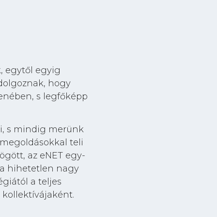
, egytől egyig
dolgoznak, hogy
lenében, s legfőképp
ni, s mindig merünk
 megoldásokkal teli
ögött, az eNET egy-
a hihetetlen nagy
giától a teljes
 kollektívájaként.