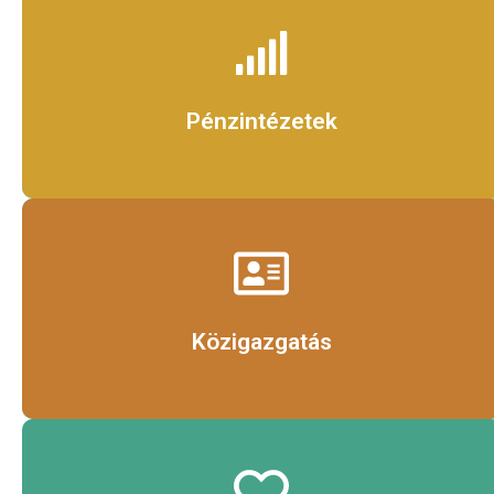
Érdekel
Pénzintézetek
Érdekel
Közigazgatás