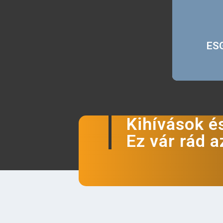
ESG
Kihívások é
Ez vár rád a