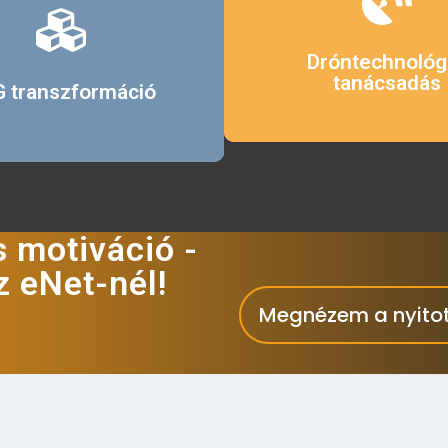
Érdekel
Dróntechnológi
Érdekel
tanácsadás
 transzformáció
s motiváció -
z eNet-nél!
Megnézem a nyitot