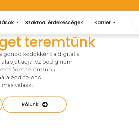
atások
Szakmai érdekességek
Karrier
éget teremtünk
s gondolkodókként a digitális
alapját adja, ez pedig nem
ehetőséget teremtünk
mára end-to-end
lmas választ.
Rólunk