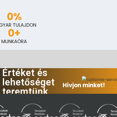
0
%
GYAR TULAJDON
0
+
MUNKAÓRA
Értéket és
lehetőséget
Hívjon minket!
teremtünk