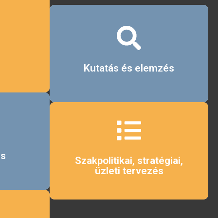
Érdekel
Kutatás és elemzés
Érdekel
és
Szakpolitikai, stratégiai,
üzleti tervezés