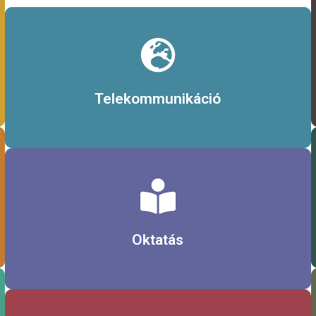
Érdekel
Telekommunikáció
Érdekel
Oktatás