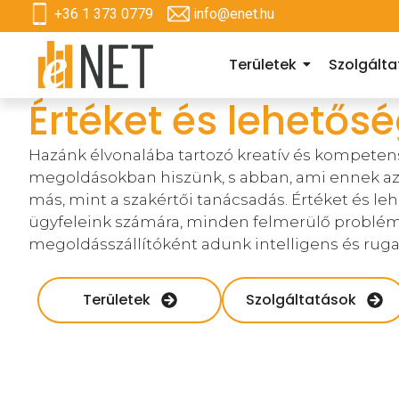
+36 1 373 0779
info@enet.hu
Területek
Szolgált
Értéket és lehetős
Hazánk élvonalába tartozó kreatív és kompeten
megoldásokban hiszünk, s abban, ami ennek az 
más, mint a szakértői tanácsadás. Értéket és l
ügyfeleink számára, minden felmerülő problé
megoldásszállítóként adunk intelligens és ruga
Területek
Szolgáltatások