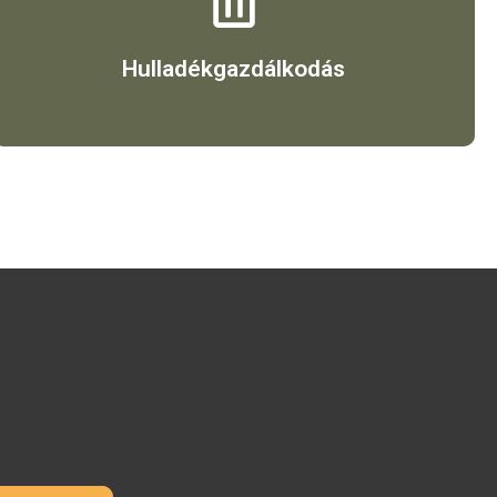
Érdekel
Hulladékgazdálkodás