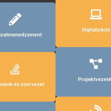
Érdekel
Érdekel
Digitalizáció
ázatmenedzsment
Érdekel
Érdekel
Projektvezet
matok és szervezet