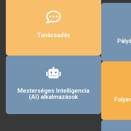
Érdekel
Tanácsadás
Pály
Érdekel
Mesterséges Intelligencia
(AI) alkalmazások
Folya