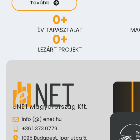
Tovább
0
+
ÉV TAPASZTALAT
MA
0
+
LEZÁRT PROJEKT
eNET Magyarország Kft.
info (@) enet.hu
+36 1 373 0779
1095 Budapest, Ipar utca 5.