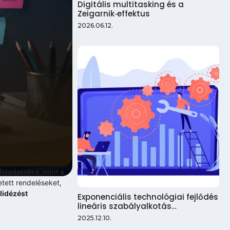
Digitális multitasking és a
Zeigarnik‑effektus
2026.06.12.
eladatokra, mint a
etett rendeléseket,
lidézést
Exponenciális technológiai fejlődés
lineáris szabályalkotás…
2025.12.10.