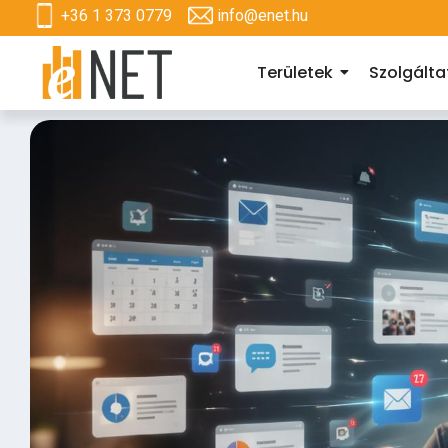
+36 1 373 0779
info@enet.hu
Területek
Szolgált