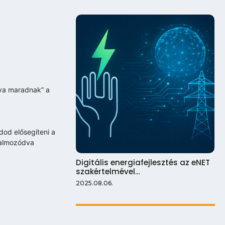
tva maradnak” a
dod elősegíteni a
halmozódva
Digitális energiafejlesztés az eNET
szakértelmével…
2025.08.06.