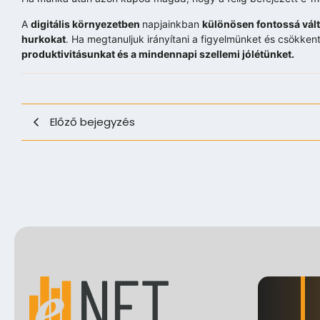
A
digitális környezetben
napjainkban
különösen fontossá vált
hurkokat
. Ha megtanuljuk irányítani a figyelmünket és csökkent
produktivitásunkat és a mindennapi szellemi jólétünket.
Előző bejegyzés