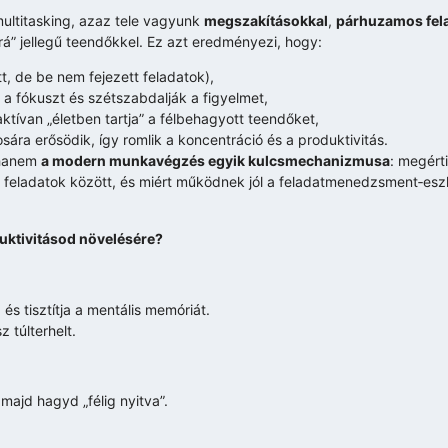
multitasking, azaz tele vagyunk
megszakításokkal
,
párhuzamos fel
k rá” jellegű teendőkkel. Ez azt eredményezi, hogy:
, de be nem fejezett feladatok),
a fókuszt és szétszabdalják a figyelmet,
aktívan „életben tartja” a félbehagyott teendőket,
osára erősödik, így romlik a koncentráció és a produktivitás.
 hanem
a modern munkavégzés egyik kulcsmechanizmusa
: megért
ő feladatok között, és miért működnek jól a feladatmenedzsment‑es
uktivitásod növelésére?
és tisztítja a mentális memóriát.
 túlterhelt.
majd hagyd „félig nyitva”.