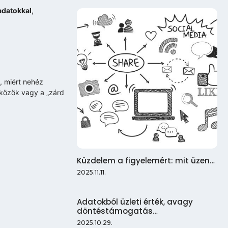
adatokkal
,
i, miért nehéz
zközök vagy a „zárd
Küzdelem a figyelemért: mit üzen…
2025.11.11.
Adatokból üzleti érték, avagy
döntéstámogatás…
2025.10.29.