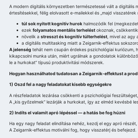
A modern digitális környezetben természetessé vált a digitális 
értesítésekkel, félig elolvasott e-mailekkel és „majd visszatére
túl sok nyitott kognitív hurok
halmozódik fel (megkezdett
ezek
folyamatos mentális terhelést
okoznak, csökkentik 
növelik a
stresszt és kognitív túlterhelést
, mivel az agy 
a digitális multitasking miatt a Zeigarnik‑effektus sokszor
A jelenség
tehát nem csupán érdekes pszichológiai kuriózum,
kikapcsolni munka után, miért ugrálnak a gondolatok különböz
le a hurkokat” típusú produktivitási módszerek.
Hogyan használhatod tudatosan a Zeigarnik‑effektust a prod
1) Oszd fel a nagy feladatokat kisebb egységekre
A részfeladatok lezárása csökkenti a pszichológiai feszültséget, 
A „kis győzelmek” lezárják a hurkokat, így az elméd kevésbé lesz
2) Indíts el valamit apró lépéssel — a hatás be fog húzni
Ha egy nagy feladat elindítása nehéz, kezdj el egy apró részét, 
A Zeigarnik‑effektus motiválni fog, hogy visszatérj és befejezd.