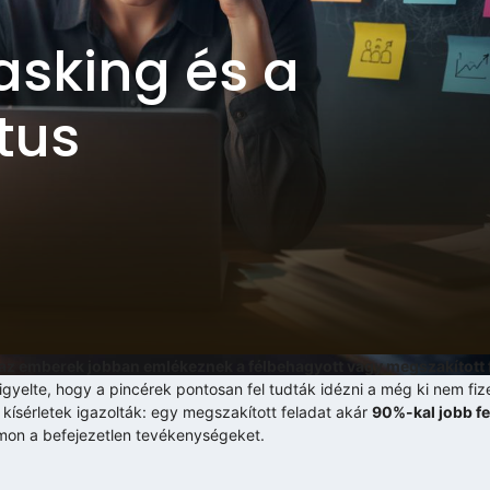
tasking és a
tus
az emberek jobban emlékeznek a félbehagyott vagy megszakított f
figyelte, hogy a pincérek pontosan fel tudták idézni a még ki nem fiz
i kísérletek igazolták: egy megszakított feladat akár
90%-kal jobb fe
ámon a befejezetlen tevékenységeket.