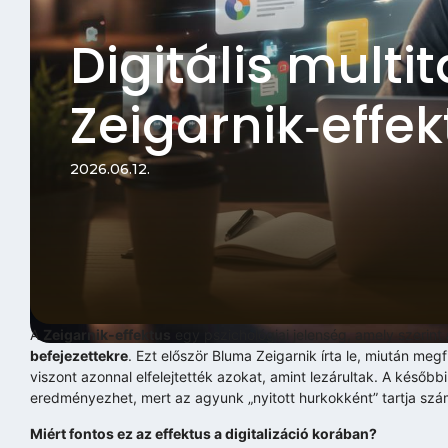
Digitális multi
Zeigarnik‑effek
2026.06.12.
A
Zeigarnik‑effektus
egy pszichológiai jelenség, amely szerint
befejezettekre
. Ezt először Bluma Zeigarnik írta le, miután meg
viszont azonnal elfelejtették azokat, amint lezárultak. A később
eredményezhet, mert az agyunk „nyitott hurkokként” tartja sz
Miért fontos ez az effektus a digitalizáció korában?