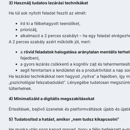
3) Használj tudatos lezárási technikákat
Ha túl sok nyitott feladat feszíti az elmét:
írd ki a félbehagyott teendőket,
priorizálj,
alkalmazd a 2 perces szabályt – ha egy feladat elvégezhe
A 2 perces szabály azért működik jól, mert:
a
rövid feladatok halogatása
aránytalan mentális terhet
fejedben),
a gyors lezárás csökkenti a kognitív zajt és tehermentesíti
segít fenntartani a lendületet és a produktivitást a nap so
Ha lezárási technikákkal nem hagyod „nyitva” a fejedben, így m
„pszichológiai felszabadulást”. Lényegébe tudatosan megszünt
túlterhelnek.
4) Minimalizáld a digitális megszakításokat
Értesítések, bejövő üzenetek és platformváltások újabb és újabb
5) Tudatosítsd a hatást, amikor „nem tudsz kikapcsolni”
Ha munka után azon kapod magad, hogy a félig befejezett e-ma