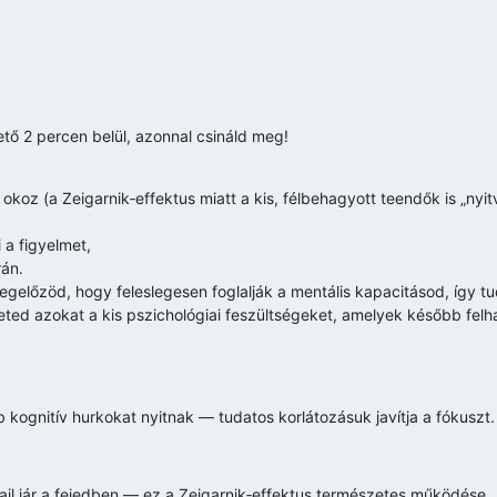
tő 2 percen belül, azonnal csináld meg!
okoz (a Zeigarnik‑effektus miatt a kis, félbehagyott teendők is „nyi
 a figyelmet,
rán.
egelőzöd, hogy feleslegesen foglalják a mentális kapacitásod, így tu
eted azokat a kis pszichológiai feszültségeket, amelyek később fel
 kognitív hurkokat nyitnak — tudatos korlátozásuk javítja a fókuszt.
il jár a fejedben — ez a Zeigarnik‑effektus természetes működése.