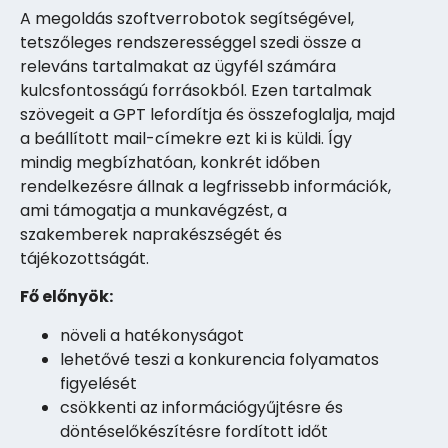
A megoldás szoftverrobotok segítségével,
tetszőleges rendszerességgel szedi össze a
releváns tartalmakat az ügyfél számára
kulcsfontosságú forrásokból. Ezen tartalmak
szövegeit a GPT lefordítja és összefoglalja, majd
a beállított mail-címekre ezt ki is küldi. Így
mindig megbízhatóan, konkrét időben
rendelkezésre állnak a legfrissebb információk,
ami támogatja a munkavégzést, a
szakemberek naprakészségét és
tájékozottságát.
Fő előnyök:
növeli a hatékonyságot
lehetővé teszi a konkurencia folyamatos
figyelését
csökkenti az információgyűjtésre és
döntéselőkészítésre fordított időt