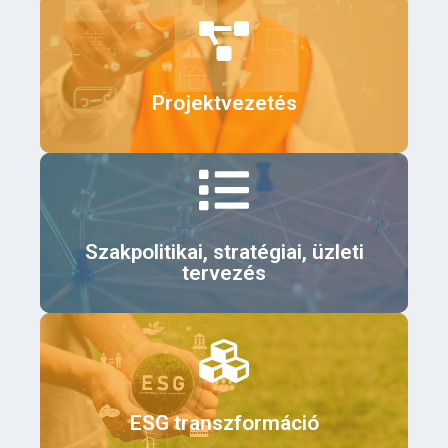
Érdekel
Projektvezetés
Érdekel
Szakpolitikai, stratégiai, üzleti
tervezés
Érdekel
ESG transzformáció