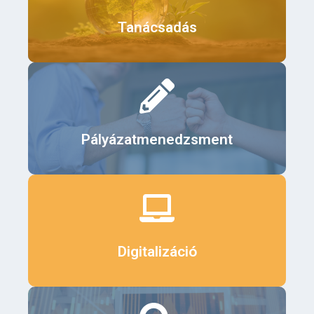
Érdekel
Tanácsadás
Érdekel
Pályázatmenedzsment
Érdekel
Digitalizáció