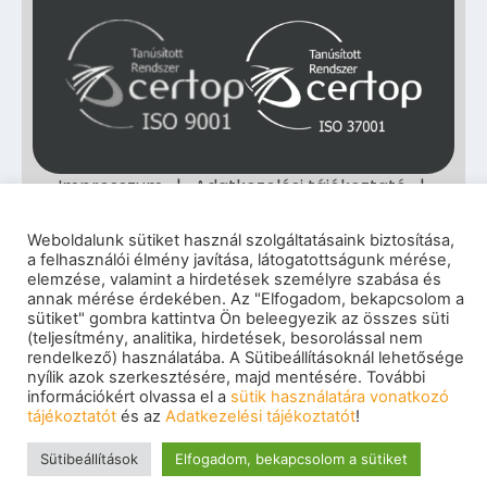
Impresszum
|
Adatkezelési tájékoztató
|
Cookie szabályzat
|
Visszaélés-bejelentés
|
Szerzői jogok
Weboldalunk sütiket használ szolgáltatásaink biztosítása,
© 2026 eNET Magyaroszág Kft. – Minden jog
a felhasználói élmény javítása, látogatottságunk mérése,
fenntartva
elemzése, valamint a hirdetések személyre szabása és
annak mérése érdekében. Az "Elfogadom, bekapcsolom a
sütiket" gombra kattintva Ön beleegyezik az összes süti
(teljesítmény, analitika, hirdetések, besorolással nem
rendelkező) használatába. A Sütibeállításoknál lehetősége
nyílik azok szerkesztésére, majd mentésére. További
információkért olvassa el a
sütik használatára vonatkozó
tájékoztatót
és az
Adatkezelési tájékoztatót
!
Sütibeállítások
Elfogadom, bekapcsolom a sütiket