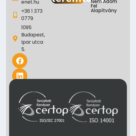
Nem Adom
enet.hu
Fel
Alapítvány
+36 1 373
0779
1095
Budapest,
Ipar utca
5.