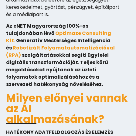
kereskedelmet, gyártást, pénzügyet, építőipart
és a médiaipart is.
Az eNET Magyarország 100%-os
tulajdonában lévő
Optimaze Consulting
Kft.
Generatív Mesterséges Intelligencia
és
Robotizált Folyamatautomatizációval
(RPA)
szolgáltatásokkal segíti ügyfelei
digitális transzformációját. Teljes körű
megoldásokat nyújtanak az üzleti
folyamatok optimalizálásához és a
szervezeti hatékonyság növeléséhez.
Milyen előnyei vannak
az AI
alkalmazásának?
HATÉKONY ADATFELDOLGOZÁS ÉS ELEMZÉS