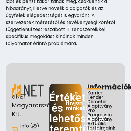
időt és pénzt takarítanak meg, csökkentik a
hibaarányt, illetve növelik a dolgozók és az
ügyfelek elégedettségét is egyaránt. A
szervezetek méretétől és tevékenységi körétől
függetlenül testreszabott IT rendszereikkel
specifikus megoldást kínálnak minden
folyamatot érintő problémára.
Információ
Karrier
Értéket
eNET
Tender
Déméter
Hívjon
Magyarország
és
Alapítvány
minket!
Pro
Kft.
Progressió
lehetőséget
Alapítvány
Aktuális
info (@)
teremtünk
tartalmaink