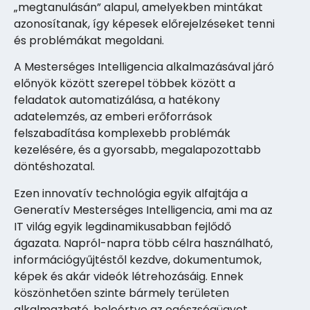
„megtanulásán” alapul, amelyekben mintákat
azonosítanak, így képesek előrejelzéseket tenni
és problémákat megoldani.
A Mesterséges Intelligencia alkalmazásával járó
előnyök között szerepel többek között a
feladatok automatizálása, a hatékony
adatelemzés, az emberi erőforrások
felszabadítása komplexebb problémák
kezelésére, és a gyorsabb, megalapozottabb
döntéshozatal.
Ezen innovatív technológia egyik alfajtája a
Generatív Mesterséges Intelligencia, ami ma az
IT világ egyik legdinamikusabban fejlődő
ágazata. Napról-napra több célra használható,
információgyűjtéstől kezdve, dokumentumok,
képek és akár videók létrehozásáig. Ennek
köszönhetően szinte bármely területen
alkalmazható, beleértve az egészségügyet,