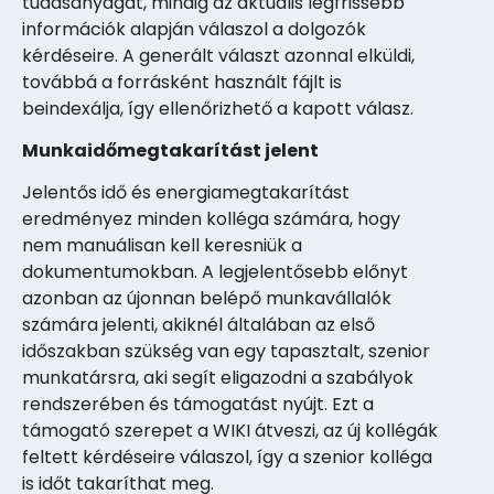
tudásanyagát, mindig az aktuális legfrissebb
információk alapján válaszol a dolgozók
kérdéseire. A generált választ azonnal elküldi,
továbbá a forrásként használt fájlt is
beindexálja, így ellenőrizhető a kapott válasz.
Munkaidőmegtakarítást jelent
Jelentős idő és energiamegtakarítást
eredményez minden kolléga számára, hogy
nem manuálisan kell keresniük a
dokumentumokban. A legjelentősebb előnyt
azonban az újonnan belépő munkavállalók
számára jelenti, akiknél általában az első
időszakban szükség van egy tapasztalt, szenior
munkatársra, aki segít eligazodni a szabályok
rendszerében és támogatást nyújt. Ezt a
támogató szerepet a WIKI átveszi, az új kollégák
feltett kérdéseire válaszol, így a szenior kolléga
is időt takaríthat meg.