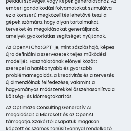
például szövegek vagy képek generálásához. Az
emberi gondolkodási folyamatokat szimulálva
ez a korszerű megközelítés lehetővé teszi a
gépek számára, hogy olyan tartalmakat,
terveket és megoldásokat generáljanak,
amelyek gyakorlatias segítséget nyújtanak.
Az OpenAI ChatGPT-je, mint zászlóshajó, képes
újra definiálni a szervezetek teljes működési
modelljét. Használatának előnyei között
szerepel a hatékonyabb és gyorsabb
problémamegoldás, a kreativitás és a tervezés
új dimenzióinak felfedezése, valamint a
hagyományos módszerekkel összehasonlítva a
költség- és időmegtakarítás.
Az Optimaze Consulting Generatív AI
megoldásait a Microsoft és az OpenAI
támogatja. Szakértői csapatuk magasan
képzett és számos tanúsítvánnyal rendelkező