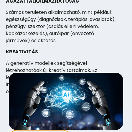
ÁGAZATI ALKALMAZHATÓSÁG
Számos területen alkalmazható, mint például:
egészségügy (diagnózisok, terápiás javaslatok),
pénzügyi szektor (csalás elleni védelem,
kockázatkezelés), autóipar (önvezető
járművek) és oktatás.
KREATIVITÁS
A generatív modellek segítségével
létrehozhatóak új, kreatív tartalmak. Ez
lehetővé teszi az alkotók számára, hogy
inspirációt merítsenek az AI által generált
ötletekből.