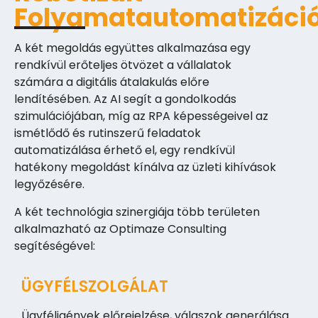
Folyamatautomatizáci
A két megoldás együttes alkalmazása egy
rendkívül erőteljes ötvözet a vállalatok
számára a digitális átalakulás előre
lendítésében. Az AI segít a gondolkodás
szimulációjában, míg az RPA képességeivel az
ismétlődő és rutinszerű feladatok
automatizálása érhető el, egy rendkívül
hatékony megoldást kínálva az üzleti kihívások
legyőzésére.
A két technológia szinergiája több területen
alkalmazható az Optimaze Consulting
segítéségével:
ÜGYFÉLSZOLGÁLAT
Ügyféligények előrejelzése, válaszok generálása