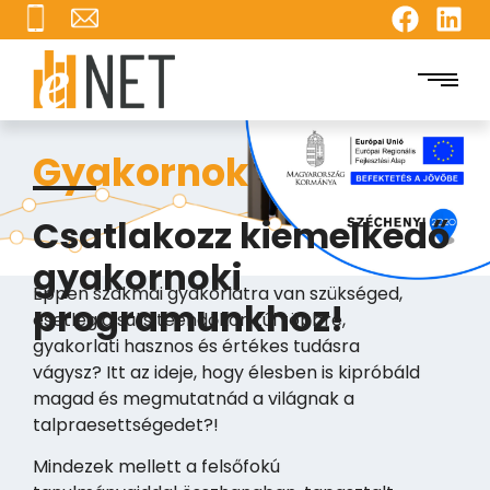
Gyakornoki pozíciók
Csatlakozz kiemelkedő
gyakornoki
Éppen szakmai gyakorlatra van szükséged,
programunkhoz!
esetleg a sulis teendőkön túl többre,
gyakorlati hasznos és értékes tudásra
vágysz? Itt az ideje, hogy élesben is kipróbáld
magad és megmutatnád a világnak a
talpraesettségedet?!
Mindezek mellett a felsőfokú