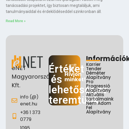
tanácsadási projektet, így biztosan megtaláljuk, ami
tanulmányaiddal és érdeklődéseddel szinkronban áll.
Read More »
Információ
Karrier
Értéket
eNET
Tender
Déméter
Hívjon
Magyarország
és
Alapítvány
minket!
Pro
Kft.
Progressió
lehetőséget
Alapítvány
Aktuális
info (@)
teremtünk
tartalmaink
Nem Adom
enet.hu
Fel
Alapítvány
+36 1 373
0779
1095