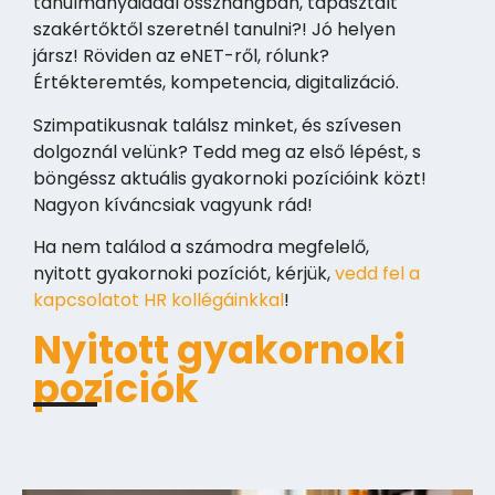
tanulmányaiddal összhangban, tapasztalt
szakértőktől szeretnél tanulni?! Jó helyen
jársz! Röviden az eNET-ről, rólunk?
Értékteremtés, kompetencia, digitalizáció.
Szimpatikusnak találsz minket, és szívesen
dolgoznál velünk? Tedd meg az első lépést, s
böngéssz aktuális gyakornoki pozícióink közt!
Nagyon kíváncsiak vagyunk rád!
Ha nem találod a számodra megfelelő,
nyitott gyakornoki pozíciót, kérjük,
vedd fel a
kapcsolatot HR kollégáinkkal
!
Nyitott gyakornoki
pozíciók