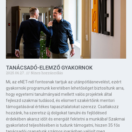
TANÁCSADÓ-ELEMZŐ GYAKORNOK
2025.06.27.
Nincs hozzászólás
Mi, az eNET-nél fontosnak tartjuk az utánpótlásnevelést, ezért
gyakornoki programunk keretében lehetőséget biztosítunk arra,
hogy egyetemi tanulmányaid mellett valós projektek által
fejleszd szakmai tudásod, és elismert szakértőink mentori
támogatásával értékes tapasztalatokat szerezz. Csatlakozz
hozzánk, ha szeretsz új dolgokat tanulni és fejlődésed
érdekében akarsz időt és energiát fektetni a munkába! Szakmai
gyakorlatod teljesítésében is tudunk támogatni, hiszen 35 fős
tanácsadói csapatunk számos iparágban valósít meg