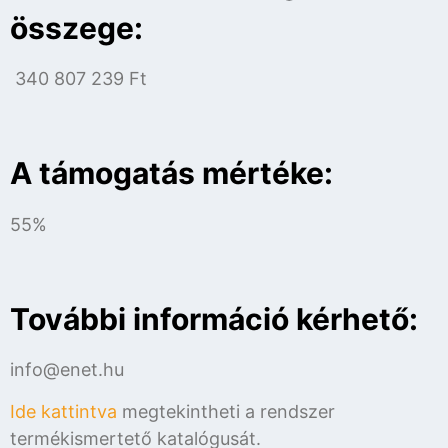
összege:
340 807 239 Ft
A támogatás mértéke:
55%
További információ kérhető:
info@enet.hu
Ide kattintva
megtekintheti a rendszer
termékismertető katalógusát.