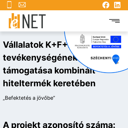
Vállalatok K+F+I
tevékenységének
támogatása kombinált
hiteltermék keretében
„Befektetés a jövőbe”
A projekt azonosító száma: