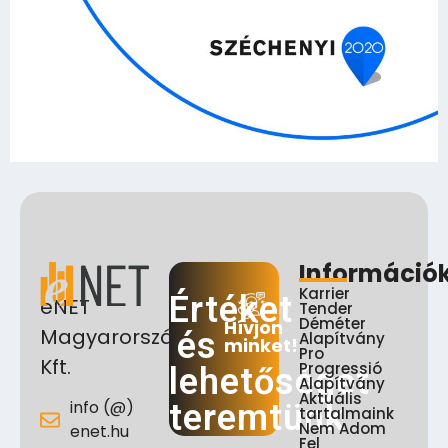
Információ
Karrier
Értéket
eNET
Tender
Déméter
Hívjon
Magyarország
és
Alapítvány
minket!
Pro
Kft.
Progressió
lehetőséget
Alapítvány
Aktuális
info (@)
teremtünk
tartalmaink
Nem Adom
enet.hu
Fel