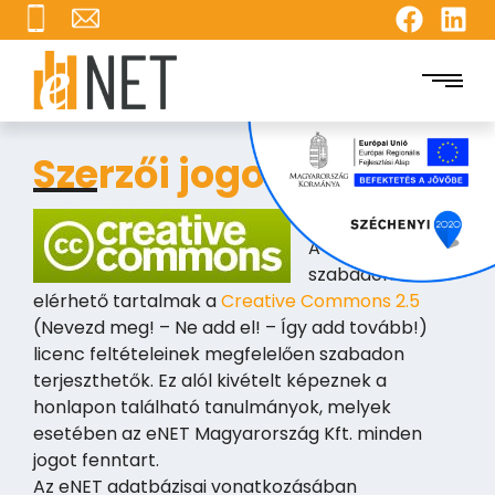
Szerzői jogok
A honlapon
szabadon
elérhető tartalmak a
Creative Commons 2.5
(Nevezd meg! – Ne add el! – Így add tovább!)
licenc feltételeinek megfelelően szabadon
terjeszthetők. Ez alól kivételt képeznek a
honlapon található tanulmányok, melyek
esetében az eNET Magyarország Kft. minden
jogot fenntart.
Az eNET adatbázisai vonatkozásában