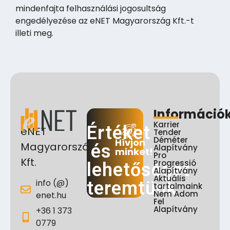
mindenfajta felhasználási jogosultság
engedélyezése az eNET Magyarország Kft.-t
illeti meg.
Információ
Karrier
Értéket
eNET
Tender
Déméter
Hívjon
Magyarország
és
Alapítvány
minket!
Pro
Kft.
Progressió
lehetőséget
Alapítvány
Aktuális
info (@)
teremtünk
tartalmaink
Nem Adom
enet.hu
Fel
Alapítvány
+36 1 373
0779