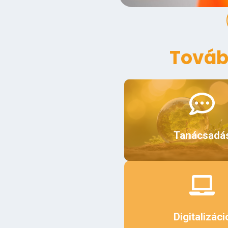
Továb
Érdekel
Tanácsadá
Érdekel
Digitalizáci