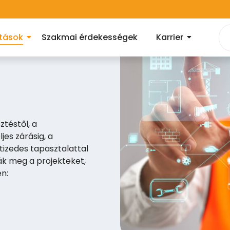
atások
Szakmai érdekességek
Karrier
téstől, a
es zárásig, a
tizedes tapasztalattal
ják meg a projekteket,
en: