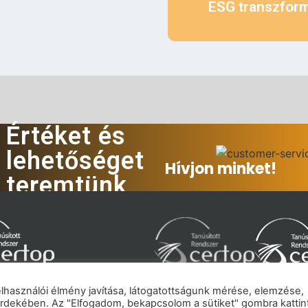
ESG transzfor
Értéket és
lehetőséget
Hívjon minket!
teremtünk
felhasználói élmény javítása, látogatottságunk mérése, elemzése,
rdekében. Az "Elfogadom, bekapcsolom a sütiket" gombra kattin