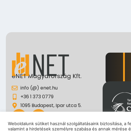
eNET Magyarország Kft.
info (@) enet.hu
+36 1 373 0779
1095 Budapest, Ipar utca 5.
Weboldalunk sütiket használ szolgáltatásaink biztosítása, a 
valamint a hirdetések személyre szabása és annak mérése é