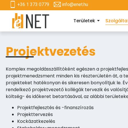
+36 1 373 0779
info@enet.hu
Területek
Szolgált
Projektvezetés
Komplex megoldásszállítóként egészen a projektfejlesz
projektmenedzsment minden kis részterületén át, a telj
projekteket hatékonyan és sikeresen bonyolítjuk le. Év
rendelkező projektvezető kollégák tervezik és valósít
költség- és időkeret betartásával, az alábbi területek
Projektfejlesztés és -finanszírozás
Projekttervezés
Kockázatkezelés