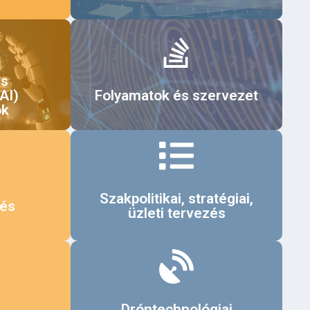
Érdekel
es
(AI)
Folyamatok és szervezet
ok
Érdekel
Szakpolitikai, stratégiai,
tés
üzleti tervezés
Érdekel
Dróntechnológiai