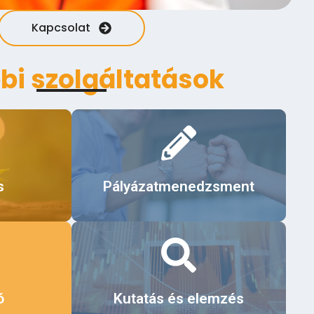
Kapcsolat
bi szolgáltatások
Érdekel
s
Pályázatmenedzsment
Érdekel
ó
Kutatás és elemzés