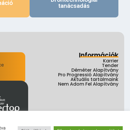
máció
tanácsadás
Információk
Karrier
Tender
Déméter Alapítvány
Pro Progressió Alapítvány
Aktuális tartalmaink
Nem Adom Fel Alapítvány
tva