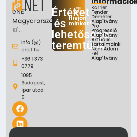
Információ
Karrier
Értéket
eNET
Tender
Déméter
Hívjon
Magyarország
és
Alapítvány
minket!
Pro
Kft.
Progressió
lehetőséget
Alapítvány
Aktuális
info (@)
teremtünk
tartalmaink
Nem Adom
enet.hu
Fel
Alapítvány
+36 1 373
0779
1095
Budapest,
Ipar utca
5.