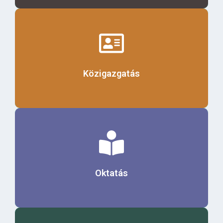
Érdekel
Közigazgatás
Érdekel
Oktatás