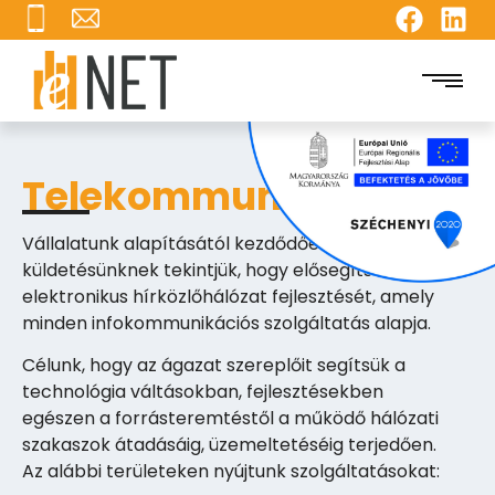
Telekommunikáció
Vállalatunk alapításától kezdődően egyik fő
küldetésünknek tekintjük, hogy elősegítsük az
elektronikus hírközlőhálózat fejlesztését, amely
minden infokommunikációs szolgáltatás alapja.
Célunk, hogy az ágazat szereplőit segítsük a
technológia váltásokban, fejlesztésekben
egészen a forrásteremtéstől a működő hálózati
szakaszok átadásáig, üzemeltetéséig terjedően.
Az alábbi területeken nyújtunk szolgáltatásokat: