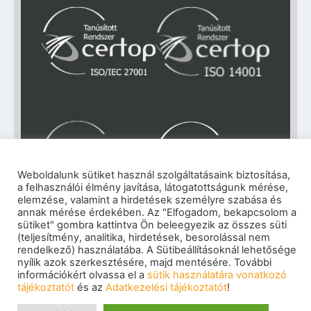
Weboldalunk sütiket használ szolgáltatásaink biztosítása,
a felhasználói élmény javítása, látogatottságunk mérése,
elemzése, valamint a hirdetések személyre szabása és
annak mérése érdekében. Az "Elfogadom, bekapcsolom a
sütiket" gombra kattintva Ön beleegyezik az összes süti
Impresszum
|
Adatkezelési tájékoztató
|
(teljesítmény, analitika, hirdetések, besorolással nem
Cookie szabályzat
|
Visszaélés-bejelentés
|
rendelkező) használatába. A Sütibeállításoknál lehetősége
Szerzői jogok
nyílik azok szerkesztésére, majd mentésére. További
© 2026 eNET Magyaroszág Kft. – Minden jog
információkért olvassa el a
sütik használatára vonatkozó
fenntartva
tájékoztatót
és az
Adatkezelési tájékoztatót
!