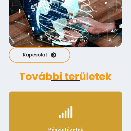
Térinformatikai megjelenítés
Kapcsolat
További területek
Érdekel
Pénzintézetek