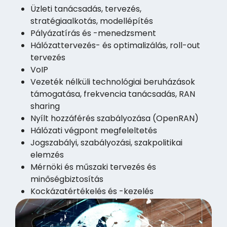
Üzleti tanácsadás, tervezés,
stratégiaalkotás, modellépítés
Pályázatírás és -menedzsment
Hálózattervezés- és optimalizálás, roll-out
tervezés
VoIP
Vezeték nélküli technológiai beruházások
támogatása, frekvencia tanácsadás, RAN
sharing
Nyílt hozzáférés szabályozása (OpenRAN)
Hálózati végpont megfeleltetés
Jogszabályi, szabályozási, szakpolitikai
elemzés
Mérnöki és műszaki tervezés és
minőségbiztosítás
Kockázatértékelés és -kezelés
Szabályozási megfelelés (compliance)
Fúziók és felvásárlások támogatása