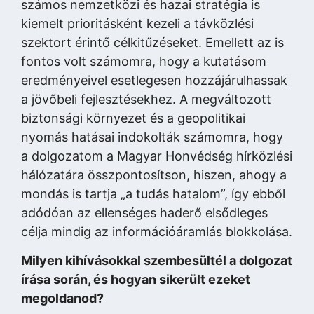
számos nemzetközi és hazai stratégia is
kiemelt prioritásként kezeli a távközlési
szektort érintő célkitűzéseket. Emellett az is
fontos volt számomra, hogy a kutatásom
eredményeivel esetlegesen hozzájárulhassak
a jövőbeli fejlesztésekhez. A megváltozott
biztonsági környezet és a geopolitikai
nyomás hatásai indokolták számomra, hogy
a dolgozatom a Magyar Honvédség hírközlési
hálózatára összpontosítson, hiszen, ahogy a
mondás is tartja „a tudás hatalom”, így ebből
adódóan az ellenséges haderő elsődleges
célja mindig az információáramlás blokkolása.
Milyen kihívásokkal szembesültél a dolgozat
írása során, és hogyan sikerült ezeket
megoldanod?