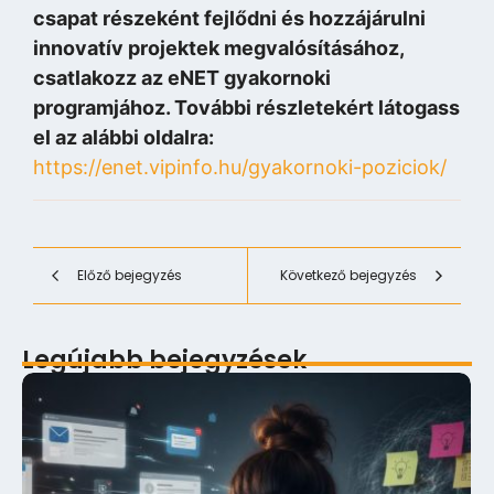
csapat részeként fejlődni és hozzájárulni
innovatív projektek megvalósításához,
csatlakozz az eNET gyakornoki
programjához. További részletekért látogass
el az alábbi oldalra:
https://enet.vipinfo.hu/gyakornoki-poziciok/
Előző bejegyzés
Következő bejegyzés
Legújabb bejegyzések