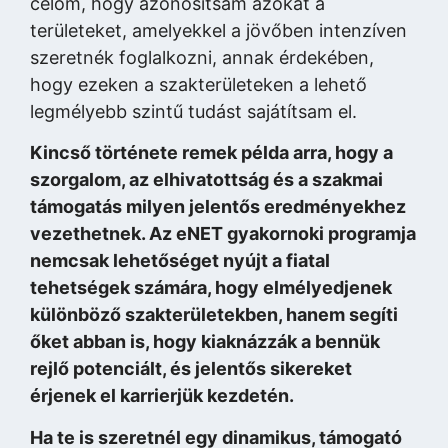
célom, hogy azonosítsam azokat a
területeket, amelyekkel a jövőben intenzíven
szeretnék foglalkozni, annak érdekében,
hogy ezeken a szakterületeken a lehető
legmélyebb szintű tudást sajátítsam el.
Kincső története remek példa arra, hogy a
szorgalom, az elhivatottság és a szakmai
támogatás milyen jelentős eredményekhez
vezethetnek. Az eNET gyakornoki programja
nemcsak lehetőséget nyújt a fiatal
tehetségek számára, hogy elmélyedjenek
különböző szakterületekben, hanem segíti
őket abban is, hogy kiaknázzák a bennük
rejlő potenciált, és jelentős sikereket
érjenek el karrierjük kezdetén.
Ha te is szeretnél egy dinamikus, támogató