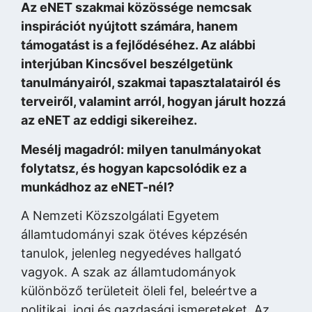
Az eNET szakmai közössége nemcsak
inspirációt nyújtott számára, hanem
támogatást is a fejlődéséhez. Az alábbi
interjúban Kincsővel beszélgetünk
tanulmányairól, szakmai tapasztalatairól és
terveiről, valamint arról, hogyan járult hozzá
az eNET az eddigi sikereihez.
Mesélj magadról: milyen tanulmányokat
folytatsz, és hogyan kapcsolódik ez a
munkádhoz az eNET-nél?
A Nemzeti Közszolgálati Egyetem
államtudományi szak ötéves képzésén
tanulok, jelenleg negyedéves hallgató
vagyok. A szak az államtudományok
különböző területeit öleli fel, beleértve a
politikai, jogi és gazdasági ismereteket. Az