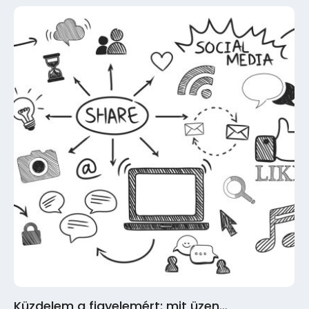
Küzdelem a figyelemért: mit üzen…