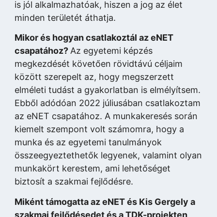
is jól alkalmazhatóak, hiszen a jog az élet
minden területét áthatja.
Mikor és hogyan csatlakoztál az eNET
csapatához?
Az egyetemi képzés
megkezdését követően rövidtávú céljaim
között szerepelt az, hogy megszerzett
elméleti tudást a gyakorlatban is elmélyítsem.
Ebből adódóan 2022 júliusában csatlakoztam
az eNET csapatához. A munkakeresés során
kiemelt szempont volt számomra, hogy a
munka és az egyetemi tanulmányok
összeegyeztethetők legyenek, valamint olyan
munkakört kerestem, ami lehetőséget
biztosít a szakmai fejlődésre.
Miként támogatta az eNET és Kis Gergely a
szakmai fejlődésedet és a TDK-projekten