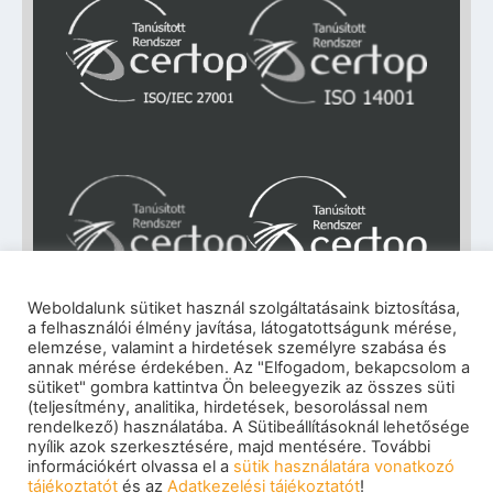
Weboldalunk sütiket használ szolgáltatásaink biztosítása,
a felhasználói élmény javítása, látogatottságunk mérése,
Impresszum
|
Adatkezelési tájékoztató
|
elemzése, valamint a hirdetések személyre szabása és
Cookie szabályzat
|
Visszaélés-bejelentés
|
annak mérése érdekében. Az "Elfogadom, bekapcsolom a
sütiket" gombra kattintva Ön beleegyezik az összes süti
Szerzői jogok
© 2026 eNET Magyaroszág Kft. – Minden jog
(teljesítmény, analitika, hirdetések, besorolással nem
rendelkező) használatába. A Sütibeállításoknál lehetősége
fenntartva
nyílik azok szerkesztésére, majd mentésére. További
információkért olvassa el a
sütik használatára vonatkozó
tájékoztatót
és az
Adatkezelési tájékoztatót
!