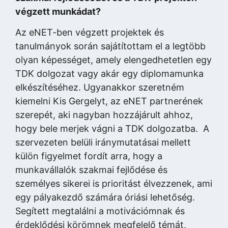
végzett munkádat?
Az eNET-ben végzett projektek és
tanulmányok során sajátítottam el a legtöbb
olyan képességet, amely elengedhetetlen egy
TDK dolgozat vagy akár egy diplomamunka
elkészítéséhez. Ugyanakkor szeretném
kiemelni Kis Gergelyt, az eNET partnerének
szerepét, aki nagyban hozzájárult ahhoz,
hogy bele merjek vágni a TDK dolgozatba. A
szervezeten belüli iránymutatásai mellett
külön figyelmet fordít arra, hogy a
munkavállalók szakmai fejlődése és
személyes sikerei is prioritást élvezzenek, ami
egy pályakezdő számára óriási lehetőség.
Segített megtalálni a motivációmnak és
érdeklődési körömnek megfelelő témát,