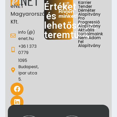
Karrier
Értéket
eNET
Tender
Déméter
Hívjon
Magyarország
és
Alapítvány
minket!
Pro
Kft.
Progressió
lehetőséget
Alapítvány
Aktuális
info (@)
teremtünk
tartalmaink
Nem Adom
enet.hu
Fel
Alapítvány
+36 1 373
0779
1095
Budapest,
Ipar utca
5.