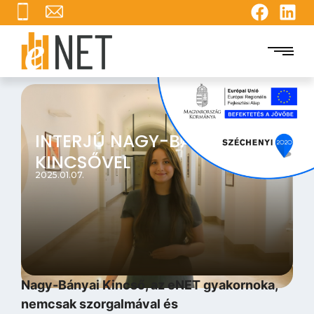
INTERJÚ NAGY-BÁNYAI
KINCSŐVEL
2025.01.07.
Nagy-Bányai Kincső, az eNET gyakornoka,
nemcsak szorgalmával és