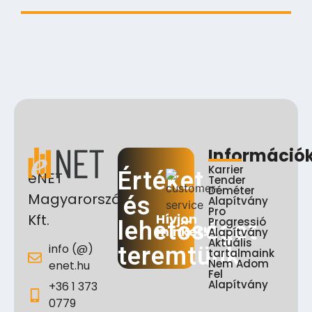
2024.08.23.
Információ
Karrier
Értéket
eNET
Tender
Déméter
Magyarország
és
Alapítvány
Pro
Hívjon
Kft.
Progressió
lehetőséget
minket!
Alapítvány
Aktuális
info (@)
teremtünk
tartalmaink
Nem Adom
enet.hu
Fel
Alapítvány
+36 1 373
0779