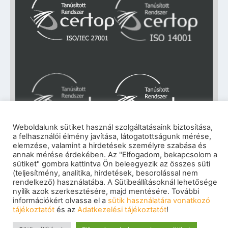
Weboldalunk sütiket használ szolgáltatásaink biztosítása,
a felhasználói élmény javítása, látogatottságunk mérése,
elemzése, valamint a hirdetések személyre szabása és
Impresszum
|
Adatkezelési tájékoztató
|
annak mérése érdekében. Az "Elfogadom, bekapcsolom a
Cookie szabályzat
|
Visszaélés-bejelentés
|
sütiket" gombra kattintva Ön beleegyezik az összes süti
(teljesítmény, analitika, hirdetések, besorolással nem
Szerzői jogok
© 2026 eNET Magyaroszág Kft. – Minden jog
rendelkező) használatába. A Sütibeállításoknál lehetősége
nyílik azok szerkesztésére, majd mentésére. További
fenntartva
információkért olvassa el a
sütik használatára vonatkozó
tájékoztatót
és az
Adatkezelési tájékoztatót
!