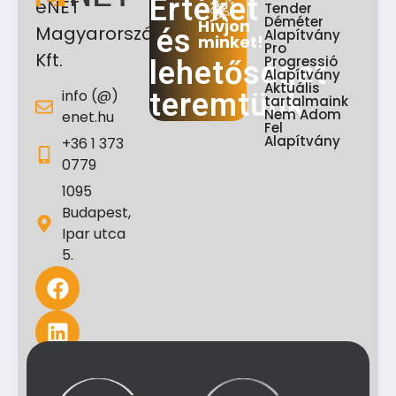
Értéket
eNET
Tender
Déméter
Hívjon
Magyarország
és
Alapítvány
minket!
Pro
Kft.
Progressió
lehetőséget
Alapítvány
Aktuális
info (@)
teremtünk
tartalmaink
Nem Adom
enet.hu
Fel
Alapítvány
+36 1 373
0779
1095
Budapest,
Ipar utca
5.