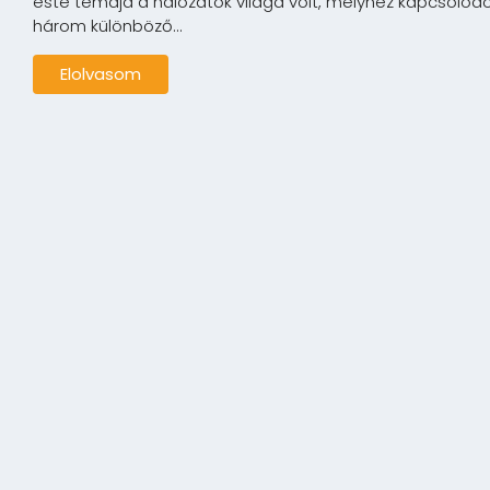
este témája a hálózatok világa volt, melyhez kapcsolód
három különböző...
Elolvasom