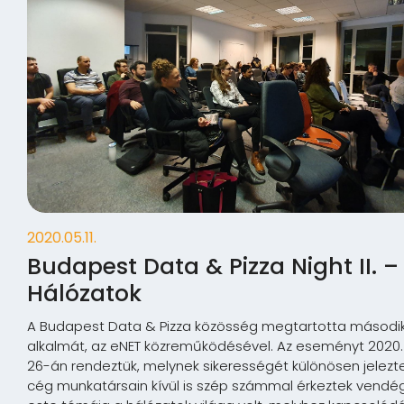
2020.05.11.
Budapest Data & Pizza Night II. –
Hálózatok
A Budapest Data & Pizza közösség megtartotta másod
alkalmát, az eNET közreműködésével. Az eseményt 2020.
26-án rendeztük, melynek sikerességét különösen jelezt
cég munkatársain kívül is szép számmal érkeztek vendég