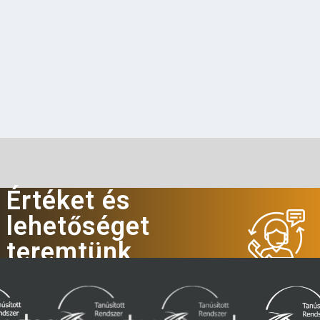
Értéket és
lehetőséget
teremtünk
Hívjon minket!