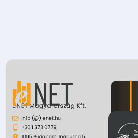
eNET Magyarország Kft.
info (@) enet.hu
+36 1 373 0779
1095 Budapest, Ipar utca 5.