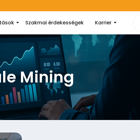
atások
Szakmai érdekességek
Karrier
ule Mining