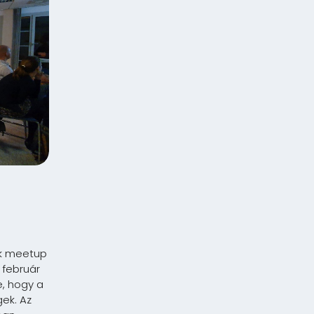
ik meetup
 február
e, hogy a
ek. Az