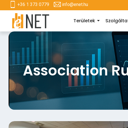
+36 1 373 0779
info@enet.hu
Területek
Szolgált
Association R