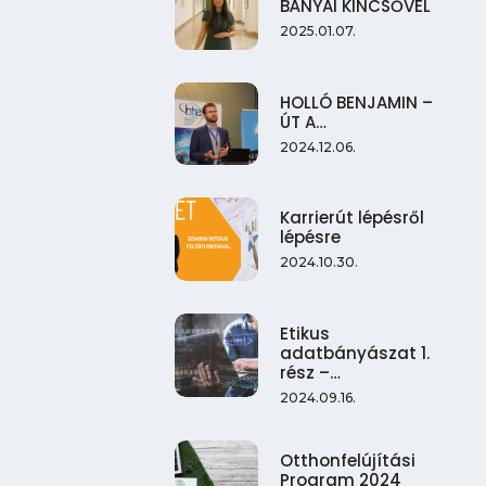
BÁNYAI KINCSŐVEL
2025.01.07.
HOLLÓ BENJAMIN –
ÚT A…
2024.12.06.
Karrierút lépésről
lépésre
2024.10.30.
Etikus
adatbányászat 1.
rész –…
2024.09.16.
Otthonfelújítási
Program 2024