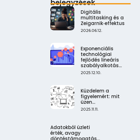
bejegyzések
Digitális
multitasking és a
Zeigarnik‑effektus
2026.06.12.
Exponenciális
technológiai
fejlődés lineáris
szabályalkotás…
2025.12.10.
Küzdelem a
figyelemért: mit
üzen…
2025.11.11.
Adatokból üzleti
érték, avagy
döntéstámogatás…