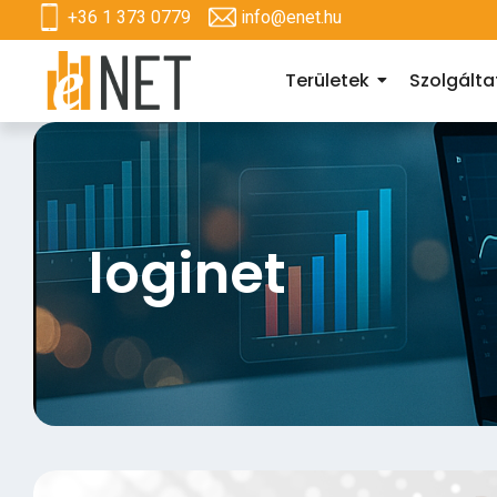
+36 1 373 0779
info@enet.hu
Területek
Szolgált
loginet