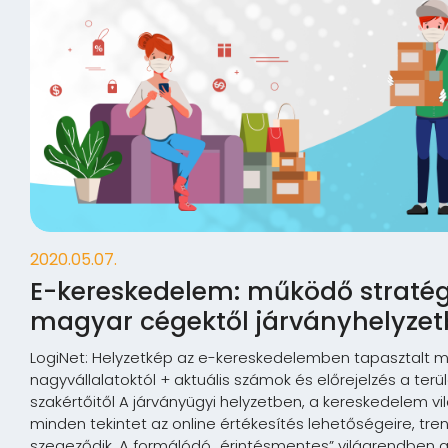
2020.05.07.
E-kereskedelem: működő stratég
magyar cégektől járványhelyze
LogiNet: Helyzetkép az e-kereskedelemben tapasztalt 
nagyvállalatoktól + aktuális számok és előrejelzés a terü
szakértőitől A járványügyi helyzetben, a kereskedelem v
minden tekintet az online értékesítés lehetőségeire, tren
szegeződik. A formálódó „érintésmentes” világrendben a