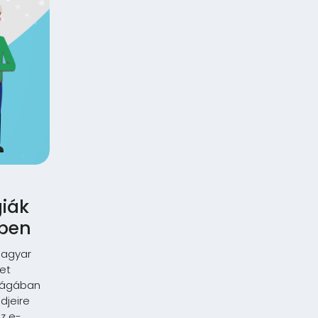
iák
tben
magyar
let
ilágában
djeire
z e-