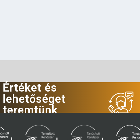
Értéket és
lehetőséget
teremtünk
Hívjon minket!