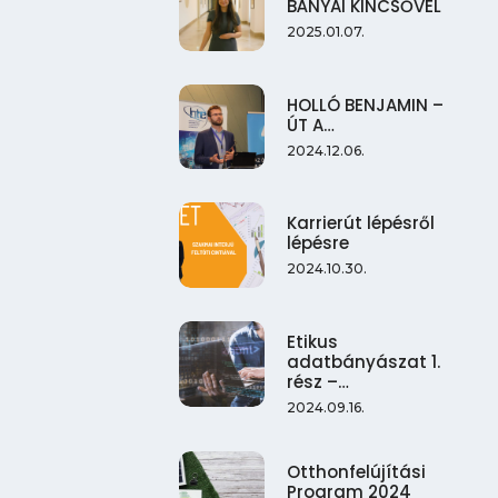
BÁNYAI KINCSŐVEL
2025.01.07.
HOLLÓ BENJAMIN –
ÚT A…
2024.12.06.
Karrierút lépésről
lépésre
2024.10.30.
Etikus
adatbányászat 1.
rész –…
2024.09.16.
Otthonfelújítási
Program 2024