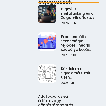
bejegyzések
Digitális
multitasking és a
Zeigarnik‑effektus
2026.06.12.
Exponenciális
technológiai
fejlődés lineáris
szabályalkotás…
2025.12.10.
Küzdelem a
figyelemért: mit
üzen…
2025.11.11.
Adatokból üzleti
érték, avagy
döntéstámogatás…