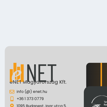
eNET Magyarország Kft.
info (@) enet.hu
+36 1 373 0779
1095 Budapest, Ipar utca 5.