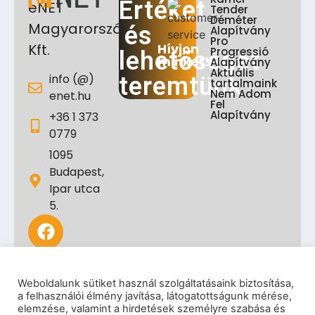
Értéket
eNET
Tender
Déméter
Magyarország
és
Alapítvány
Pro
Hívjon
Kft.
Progressió
lehetőséget
minket!
Alapítvány
Aktuális
info (@)
teremtünk
tartalmaink
Nem Adom
enet.hu
Fel
Alapítvány
+36 1 373
0779
1095
Budapest,
Ipar utca
5.
Weboldalunk sütiket használ szolgáltatásaink biztosítása,
a felhasználói élmény javítása, látogatottságunk mérése,
elemzése, valamint a hirdetések személyre szabása és