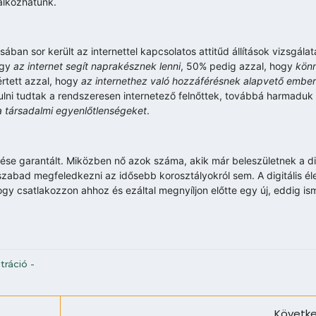
álkozhatunk.
ban sor került az internettel kapcsolatos attitűd állítások vizsgálatá
ogy
az internet segít naprakésznek lenni
, 50% pedig azzal, hogy
könn
rtett azzal, hogy
az internethez való hozzáférésnek alapvető emberi
osulni tudtak a rendszeresen internetező felnőttek, továbbá harmaduk
a társadalmi egyenlőtlenségeket
.
edése garantált. Miközben nő azok száma, akik már beleszületnek a di
 szabad megfeledkezni az idősebb korosztályokról sem. A digitális 
gy csatlakozzon ahhoz és ezáltal megnyíljon előtte egy új, eddig ism
tráció
-
Követke