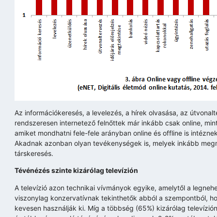
Az információkeresés, a levelezés, a hírek olvasása, az útvona
rendszeresen internetező felnőttek már inkább csak online, mi
amiket mondhatni fele-fele arányban online és offline is intézn
Akadnak azonban olyan tevékenységek is, melyek inkább megmar
társkeresés.
Tévénézés szinte kizárólag televízión
A televízió azon technikai vívmányok egyike, amelytől a legne
viszonylag konzervatívnak tekinthetők abból a szempontból, 
kevesen használják ki. Míg a többség (65%) kizárólag televízi