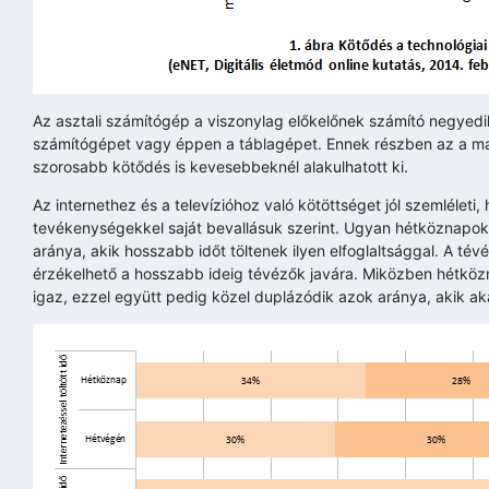
Az asztali számítógép a viszonylag előkelőnek számító negyedi
számítógépet vagy éppen a táblagépet. Ennek részben az a m
szorosabb kötődés is kevesebbeknél alakulhatott ki.
Az internethez és a televízióhoz való kötöttséget jól szemlélet
tevékenységekkel saját bevallásuk szerint. Ugyan hétköznapok
aránya, akik hosszabb időt töltenek ilyen elfoglaltsággal. A 
érzékelhető a hosszabb ideig tévézők javára. Miközben hétkö
igaz, ezzel együtt pedig közel duplázódik azok aránya, akik aká