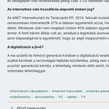
és táblagépen való tévénézéssel pedig csak 2-2% esetében tal
Az internethez való hozzáférés alapvető emberi jog?
Az eNET Internetkutató és Tanácsadó Kft. 2014. februári kutatásá
rendszeresen internetezők 57%-a teljesen egyetértett azzal, h
életet
. Mindezek után nem meglepő módon 40% teljesen egyeté
lennie
. A fenti három állítás volt az, amellyel a leginkább azon
azon képességével is egyetértett, hogy az
segít megszüntetni 
A digitalizáció a jövő?
A ma születő és felnövő generáció körében a digitalizáció terj
ezáltal kerülnek a technológiai fejlődés bűvöletébe, addig nem
pusztán generációs kérdés, a lehetőség mindenki előtt adott, ho
számtalan lehetőséggel.
információs társadalom
-
internet-használat
-
internet-pene
mobiltelefon
-
okostelefon
-
PC
-
tablet
-
TV
Előző bejegyzés