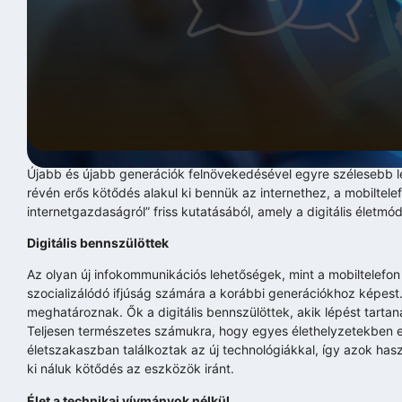
Újabb és újabb generációk felnövekedésével egyre szélesebb le
révén erős kötődés alakul ki bennük az internethez, a mobiltel
internetgazdaságról” friss kutatásából, amely a digitális életmó
Digitális bennszülöttek
Az olyan új infokommunikációs lehetőségek, mint a mobiltelef
szocializálódó ifjúság számára a korábbi generációkhoz képest.
meghatároznak. Ők a digitális bennszülöttek, akik lépést tarta
Teljesen természetes számukra, hogy egyes élethelyzetekben ez
életszakaszban találkoztak az új technológiákkal, így azok hasz
ki náluk kötődés az eszközök iránt.
Élet a technikai vívmányok nélkül