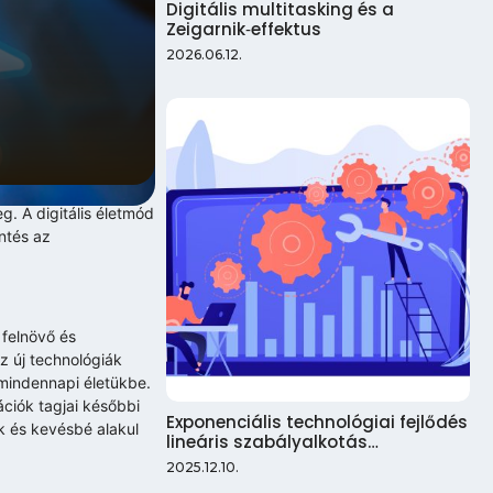
Digitális multitasking és a
Zeigarnik‑effektus
2026.06.12.
. A digitális életmód
ntés az
 felnövő és
z új technológiák
 mindennapi életükbe.
ciók tagjai későbbi
Exponenciális technológiai fejlődés
ak és kevésbé alakul
lineáris szabályalkotás…
2025.12.10.