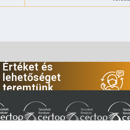
Értéket és
lehetőséget
teremtünk
Hívjon minket!