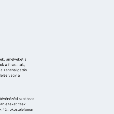
gek, amelyeket a
ok a feladatok,
 a zenehallgatás.
delés vagy a
 tévénézési szokások
ban ezeket csak
ak 4%, okostelefonon