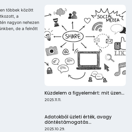
ben többek között
tkozott, a
intén nagyon nehezen
ünkben, de a felnőtt
Küzdelem a figyelemért: mit üzen…
2025.11.11.
Adatokból üzleti érték, avagy
döntéstámogatás…
2025.10.29.