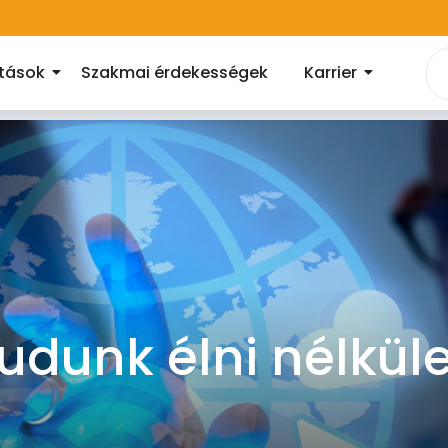
atások
Szakmai érdekességek
Karrier
udunk élni nélkül