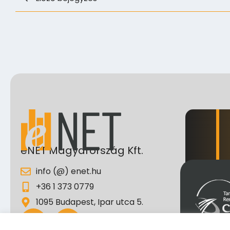
eNET Magyarország Kft.
info (@) enet.hu
+36 1 373 0779
1095 Budapest, Ipar utca 5.