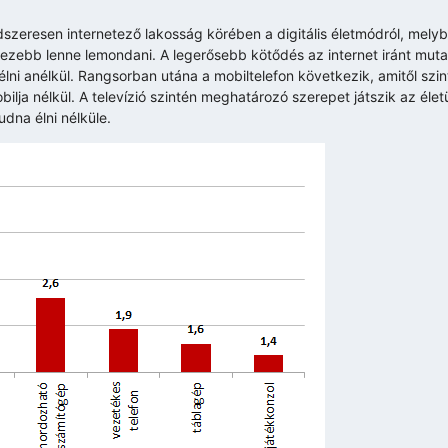
dszeresen internetező lakosság körében a digitális életmódról, mely
zebb lenne lemondani. A legerősebb kötődés az internet iránt muta
élni anélkül. Rangsorban utána a mobiltelefon következik, amitől sz
ilja nélkül. A televízió szintén meghatározó szerepet játszik az élet
na élni nélküle.