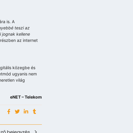
ra is. A
yebbé teszi az
 jognak kellene
 részben az internet
gitális közegbe és
életmód ugyanis nem
eretlen világ
eNET – Telekom
ző bejegyzés