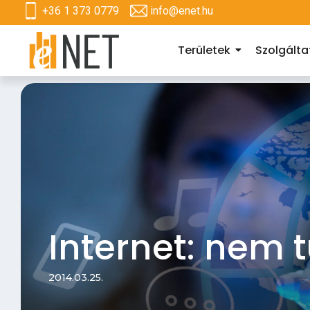
+36 1 373 0779
info@enet.hu
Területek
Szolgált
Internet: nem t
2014.03.25.