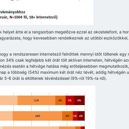
k helyet érte el a rangsorban megelőzve ezzel az okostelefont, a ho
agyarázata, hogy kevesebben rendelkeznek az utóbbi eszközökkel, 
i, hogy a rendszeresen internetező felnőttek mennyi időt töltenek egy
on 34% csak legfeljebb két órát tölt aktívan interneten, hétvégén 
tévénézés esetén a hétvége hatása még erőteljesebben megmutatkozik,
znap a többség (54%) maximum két órát néz tévét, addig hétvégén
r 5-6 órát is eltöltenek tévénézéssel (9%-ról 19%-ra nő).