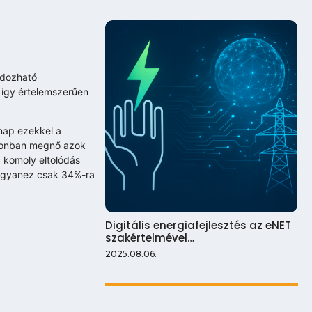
rdozható
így értelemszerűen
 nap ezekkel a
azonban megnő azok
 komoly eltolódás
 ugyanez csak 34%-ra
Digitális energiafejlesztés az eNET
szakértelmével…
2025.08.06.