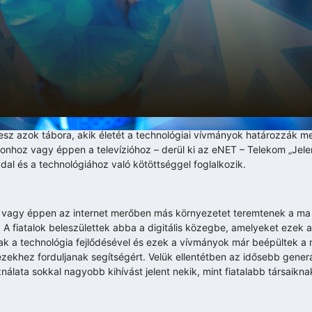
sz azok tábora, akik életét a technológiai vívmányok határozzák meg
efonhoz vagy éppen a televízióhoz – derül ki az eNET – Telekom „Jele
ddal és a technológiához való kötöttséggel foglalkozik.
on vagy éppen az internet merőben más környezetet teremtenek a ma
 A fiatalok beleszülettek abba a digitális közegbe, amelyeket ezek a
nak a technológia fejlődésével és ezek a vívmányok már beépültek a
ekhez forduljanak segítségért. Velük ellentétben az idősebb generá
nálata sokkal nagyobb kihívást jelent nekik, mint fiatalabb társaikn