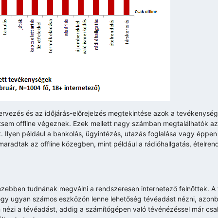
ltervezés és az időjárás-előrejelzés megtekintése azok a tevékenysé
ntsem offline végeznek. Ezek mellett nagy számban megtalálhatók az
ek. Ilyen például a bankolás, ügyintézés, utazás foglalása vagy éppen
adtak az offline közegben, mint például a rádióhallgatás, ételren
hezebben tudnának megválni a rendszeresen internetező felnőttek. A
hogy ugyan számos eszközön lenne lehetőség tévéadást nézni, azon
ón nézi a tévéadást, addig a számítógépen való tévénézéssel már cs