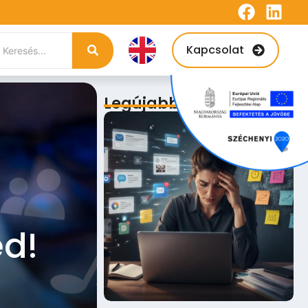
Kapcsolat
Legújabb bejegyzések
ed!