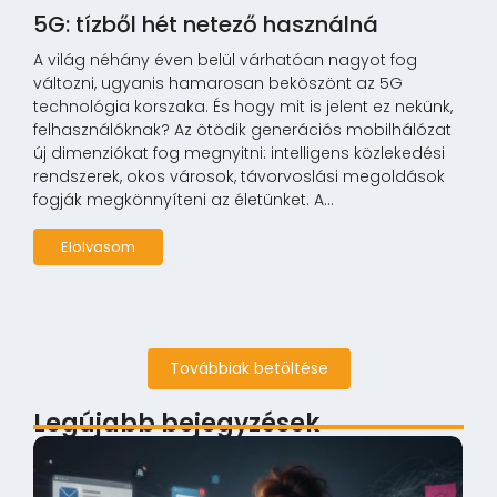
5G: tízből hét netező használná
A világ néhány éven belül várhatóan nagyot fog
változni, ugyanis hamarosan beköszönt az 5G
technológia korszaka. És hogy mit is jelent ez nekünk,
felhasználóknak? Az ötödik generációs mobilhálózat
új dimenziókat fog megnyitni: intelligens közlekedési
rendszerek, okos városok, távorvoslási megoldások
fogják megkönnyíteni az életünket. A...
Elolvasom
Továbbiak betöltése
Legújabb bejegyzések