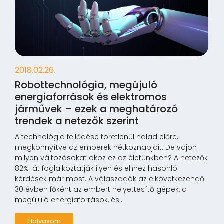
2018.02.26.
Robottechnológia, megújuló
energiaforrások és elektromos
járművek – ezek a meghatározó
trendek a netezők szerint
A technológia fejlődése töretlenül halad előre,
megkönnyítve az emberek hétköznapjait. De vajon
milyen változásokat okoz ez az életünkben? A netezők
82%-át foglalkoztatják ilyen és ehhez hasonló
kérdések már most. A válaszadók az elkövetkezendő
30 évben főként az embert helyettesítő gépek, a
megújuló energiaforrások, és...
Elolvasom