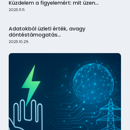
Küzdelem a figyelemért: mit üzen…
2025.11.11.
Adatokból üzleti érték, avagy
döntéstámogatás…
2025.10.29.