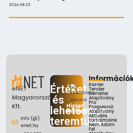
2024.08.23.
Információ
Karrier
Értéket
eNET
Tender
Déméter
Magyarország
és
Alapítvány
Pro
Hívjon
Kft.
Progressió
lehetőséget
minket!
Alapítvány
Aktuális
info (@)
teremtünk
tartalmaink
Nem Adom
enet.hu
Fel