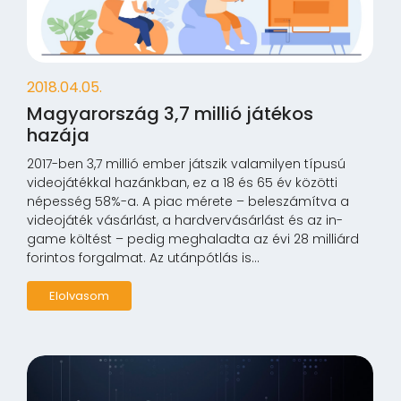
2018.04.05.
Magyarország 3,7 millió játékos
hazája
2017-ben 3,7 millió ember játszik valamilyen típusú
videojátékkal hazánkban, ez a 18 és 65 év közötti
népesség 58%-a. A piac mérete – beleszámítva a
videojáték vásárlást, a hardvervásárlást és az in-
game költést – pedig meghaladta az évi 28 milliárd
forintos forgalmat. Az utánpótlás is...
Elolvasom