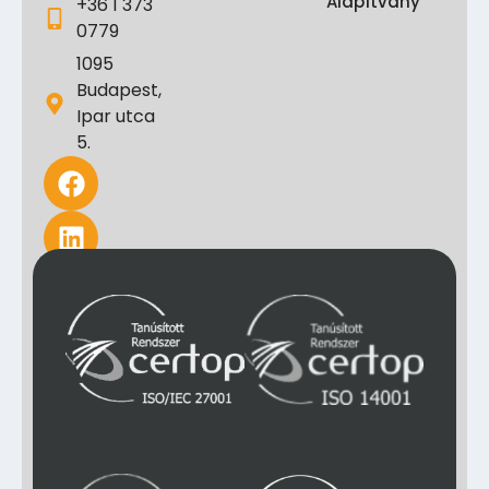
Alapítvány
+36 1 373
0779
1095
Budapest,
Ipar utca
5.