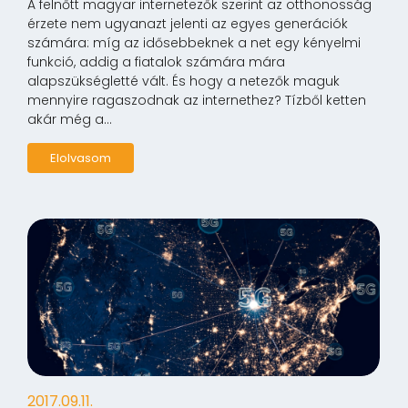
A felnőtt magyar internetezők szerint az otthonosság
érzete nem ugyanazt jelenti az egyes generációk
számára: míg az idősebbeknek a net egy kényelmi
funkció, addig a fiatalok számára mára
alapszükségletté vált. És hogy a netezők maguk
mennyire ragaszodnak az internethez? Tízből ketten
akár még a...
Elolvasom
2017.09.11.