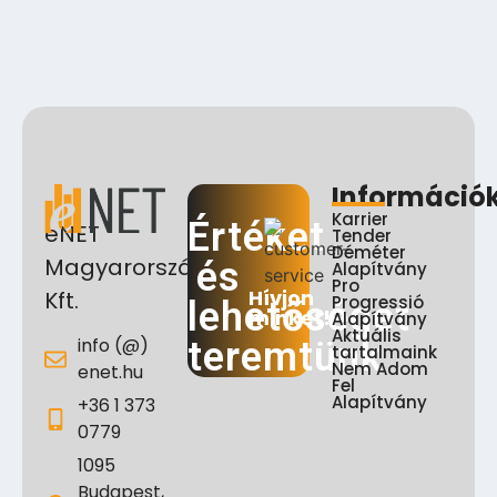
Információ
Karrier
Értéket
eNET
Tender
Déméter
Magyarország
és
Alapítvány
Pro
Hívjon
Kft.
Progressió
lehetőséget
minket!
Alapítvány
Aktuális
info (@)
teremtünk
tartalmaink
Nem Adom
enet.hu
Fel
Alapítvány
+36 1 373
0779
1095
Budapest,