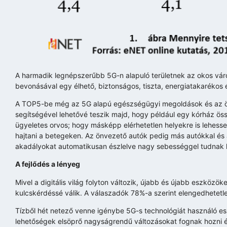
A harmadik legnépszerűbb 5G-n alapuló területnek az okos város
bevonásával egy élhető, biztonságos, tiszta, energiatakarékos és
A TOP5-be még az 5G alapú egészségügyi megoldások és az önv
segítségével lehetővé teszik majd, hogy például egy kórház ös
ügyeletes orvos; hogy másképp elérhetetlen helyekre is lehessen
hajtani a betegeken. Az önvezető autók pedig más autókkal és 
akadályokat automatikusan észlelve nagy sebességgel tudnak ha
A fejlődés a lényeg
Mivel a digitális világ folyton változik, újabb és újabb eszközö
kulcskérdéssé válik. A válaszadók 78%-a szerint elengedhetetlen
Tízből hét netező venne igénybe 5G-s technológiát használó es
lehetőségek elsöprő nagyságrendű változásokat fognak hozni 