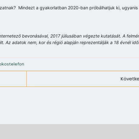
ózatnak? Mindezt a gyakorlatban 2020-ban próbálhatjuk ki, ugyanis
internetező bevonásával, 2017 júliusában végezte kutatását. A felm
lt. Az adatok nem, kor és régió alapján reprezentálják a 18 évnél id
okostelefon
Követke