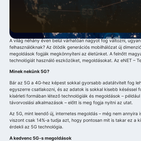
A világ néhány éven belül várhatóan nagyot fog változni, ugyan
felhasználóknak? Az ötödik generációs mobilhálózat új dimenzió
megoldások fogják megkönnyíteni az életünket. A felnőtt magya
technológiát használó eszközöket, megoldásokat. Az eNET – Tel
Minek nekünk 5G?
Bár az 5G a 4G-hez képest sokkal gyorsabb adatátvitelt fog leh
egyszerre csatlakozni, és az adatok is sokkal kisebb késéssel 
kísérleti formában létező technológiák és megoldások – például 
távorvoslási alkalmazások – előtt is meg fogja nyitni az utat.
Az 5G, mint leendő új, internetes megoldás – még nem annyira is
viszont csak 14%-a tudja azt, hogy pontosan mit is takar ez a 
érdekli az 5G technológia.
A kedvenc 5G-s megoldások