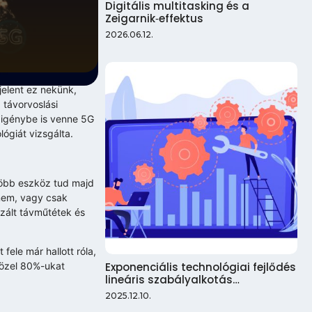
Digitális multitasking és a
Zeigarnik‑effektus
2026.06.12.
jelent ez nekünk,
 távorvoslási
 igénybe is venne 5G
ógiát vizsgálta.
 több eszköz tud majd
 nem, vagy csak
izált távműtétek és
ele már hallott róla,
Exponenciális technológiai fejlődés
közel 80%-ukat
lineáris szabályalkotás…
2025.12.10.