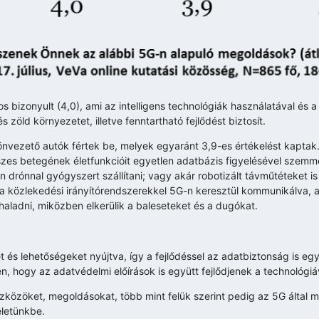
 bizonyult (4,0), ami az intelligens technológiák használatával és a
 zöld környezetet, illetve fenntartható fejlődést biztosít.
ezető autók fértek be, melyek egyaránt 3,9-es értékelést kaptak.
szes betegének életfunkcióit egyetlen adatbázis figyelésével szemme
 drónnal gyógyszert szállítani; vagy akár robotizált távműtéteket i
a közlekedési irányítórendszerekkel 5G-n keresztül kommunikálva, 
ladni, miközben elkerülik a baleseteket és a dugókat.
ket és lehetőségeket nyújtva, így a fejlődéssel az adatbiztonság is eg
, hogy az adatvédelmi előírások is együtt fejlődjenek a technológiá
zközöket, megoldásokat, több mint felük szerint pedig az 5G által 
életünkbe.