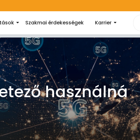
atások
Szakmai érdekességek
Karrier
 netező használná