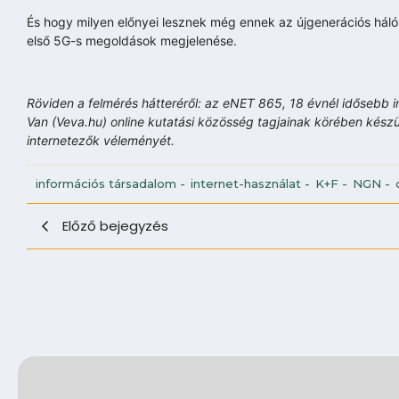
És hogy milyen előnyei lesznek még ennek az újgenerációs hál
első 5G-s megoldások megjelenése.
Röviden a felmérés hátteréről: az eNET 865, 18 évnél idősebb 
Van (Veva.hu) online kutatási közösség tagjainak körében készü
internetezők véleményét.
információs társadalom
-
internet-használat
-
K+F
-
NGN
-
Előző bejegyzés