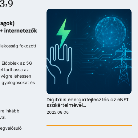
 lakosság fokozott
 Előbbiek az 5G
l tarthassa az
s végre lehessen
a gyalogosokat és
Digitális energiafejlesztés az eNET
szakértelmével…
yre inkább
2025.08.06.
val.
megvalósuló