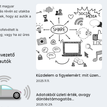
tt magyar
tás révén az utakba
ek, hogy az autók a
felvételt is
og; vagy ha az üres
Küzdelem a figyelemért: mit üzen…
2025.11.11.
Adatokból üzleti érték, avagy
döntéstámogatás…
2025.10.29.