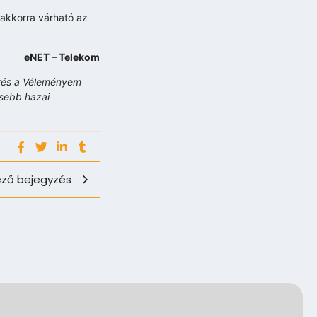
 akkorra várható az
eNET – Telekom
érés a Véleményem
ősebb hazai
ző bejegyzés