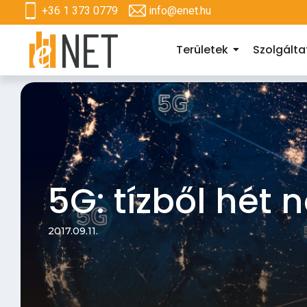
+36 1 373 0779
info@enet.hu
Területek
Szolgált
5G: tízből hét
2017.09.11.