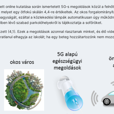
ett online kutatása során ismertetett 5G-s megoldások közül a felnő
, melyet egy ötfokú skálán 4,4-re értékeltek. Az okos forgalomirányí
m nagyságát, ezáltal a közlekedési lámpák automatikusan úgy működn
ben lévő szabad parkolóhelyekről is tájékoztatja a sofőröket.
t (4,1). Ezek a megoldások azonnal riasztanak minket, és élő video
áratlanul elhagyja az iskolát; ha egy beteg hozzátartozónk nem moz