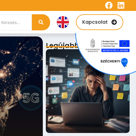
Kapcsolat
Legújabb bejegyzések