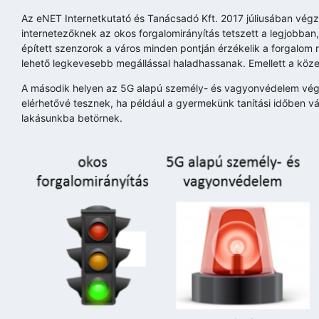
Az eNET Internetkutató és Tanácsadó Kft. 2017 júliusában végz
internetezőknek az okos forgalomirányítás tetszett a legjobban
épített szenzorok a város minden pontján érzékelik a forgalo
lehető legkevesebb megállással haladhassanak. Emellett a közel
A második helyen az 5G alapú személy- és vagyonvédelem végzet
elérhetővé tesznek, ha például a gyermekünk tanítási időben v
lakásunkba betörnek.