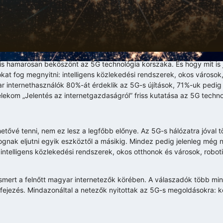
is hamarosan beköszönt az 5G technológia korszaka. És hogy mit is 
kat fog megnyitni: intelligens közlekedési rendszerek, okos városok,
r internethasználók 80%-át érdeklik az 5G-s újítások, 71%-uk pedig
ekom „Jelentés az internetgazdaságról” friss kutatása az 5G technol
etővé tenni, nem ez lesz a legfőbb előnye. Az 5G-s hálózatra jóval
fognak eljutni egyik eszköztől a másikig. Mindez pedig jelenleg még
intelligens közlekedési rendszerek, okos otthonok és városok, robot
mert a felnőtt magyar internetezők körében. A válaszadók több mint f
kifejezés. Mindazonáltal a netezők nyitottak az 5G-s megoldásokra: 