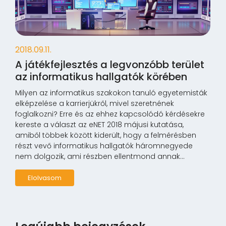
2018.09.11.
A játékfejlesztés a legvonzóbb terület
az informatikus hallgatók körében
Milyen az informatikus szakokon tanuló egyetemisták
elképzelése a karrierjükről, mivel szeretnének
foglalkozni? Erre és az ehhez kapcsolódó kérdésekre
kereste a választ az eNET 2018 májusi kutatása,
amiből többek között kiderült, hogy a felmérésben
részt vevő informatikus hallgatók háromnegyede
nem dolgozik, ami részben ellentmond annak...
Elolvasom