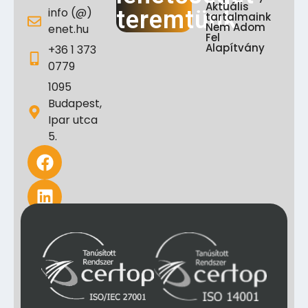
Aktuális
info (@)
teremtünk
tartalmaink
Nem Adom
enet.hu
Fel
Alapítvány
+36 1 373
0779
1095
Budapest,
Ipar utca
5.