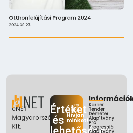
Otthonfelújítási Program 2024
2024.08.23.
Információ
Karrier
Értéket
eNET
Tender
Déméter
Hívjon
Magyarország
és
Alapítvány
minket!
Pro
Kft.
Progressió
lehetőséget
Alapítvány