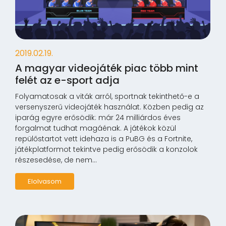
2019.02.19.
A magyar videojáték piac több mint
felét az e-sport adja
Folyamatosak a viták arról, sportnak tekinthető-e a
versenyszerű videojáték használat. Közben pedig az
iparág egyre erősödik: már 24 milliárdos éves
forgalmat tudhat magáénak. A játékok közül
repülőstartot vett idehaza is a PuBG és a Fortnite,
játékplatformot tekintve pedig erősödik a konzolok
részesedése, de nem...
Elolvasom