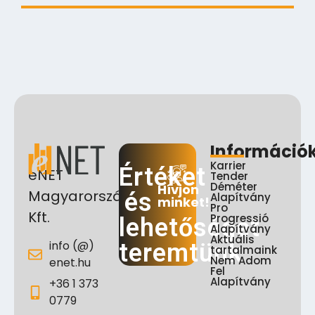
Információ
Karrier
Értéket
eNET
Tender
Déméter
Hívjon
Magyarország
és
Alapítvány
minket!
Pro
Kft.
Progressió
lehetőséget
Alapítvány
Aktuális
info (@)
teremtünk
tartalmaink
Nem Adom
enet.hu
Fel
Alapítvány
+36 1 373
0779