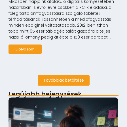
Miközben napjaink átalakuló digitális környezetében
hazánkban is évről évre csökken a PC-k eladása, a
főleg tartalomfogyasztásra szolgáló tabletek
térhódításának köszönhetően a médiafogyasztás
minden eddiginél változatosabb. 2012-ben itthon
több mint 65 ezer táblagép talált gazdára a teljes
hazai állomány pedig átlépte a 150 ezer darabot....
Elolvasom
Továbbiak betöltése
Legújabb bejegyzések