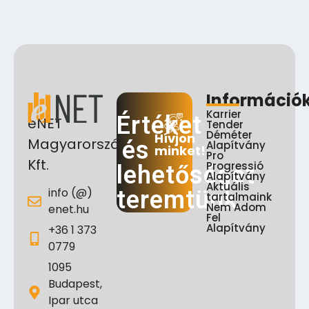
Információ
Karrier
Értéket
eNET
Tender
Déméter
Hívjon
Magyarország
és
Alapítvány
minket!
Pro
Kft.
Progressió
lehetőséget
Alapítvány
Aktuális
info (@)
teremtünk
tartalmaink
Nem Adom
enet.hu
Fel
Alapítvány
+36 1 373
0779
1095
Budapest,
Ipar utca