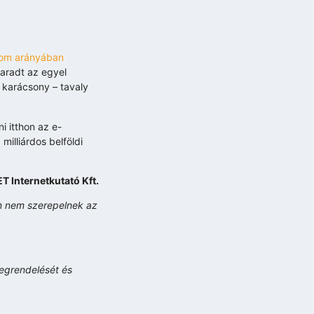
lom arányában
maradt az egyel
 karácsony – tavaly
i itthon az e-
illiárdos belföldi
T Internetkutató Kft.
n nem szerepelnek az
megrendelését és