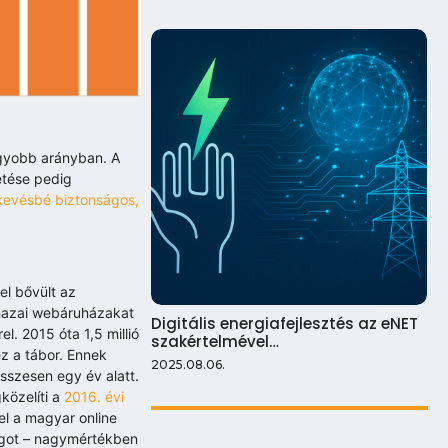
agyobb arányban. A
etése pedig
kevésbé biztonságos,
el bővült az
 hazai webáruházakat
Digitális energiafejlesztés az eNET
l. 2015 óta 1,5 millió
szakértelmével…
ez a tábor. Ennek
2025.08.06.
sszesen egy év alatt.
közelíti a
2016. évi
 el a magyar online
ságot – nagymértékben