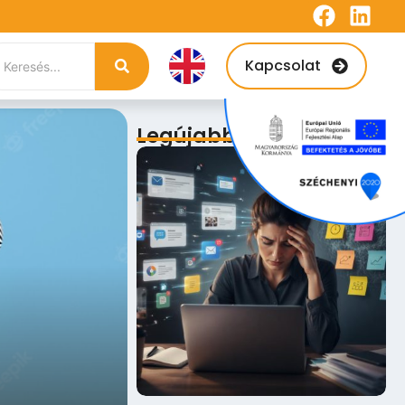
Kapcsolat
Legújabb bejegyzések