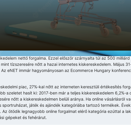
kedelem nettó forgalma. Ezzel először szárnyalta túl az 500 milliárd f
több mint tízszeresére nőtt a hazai internetes kiskereskedelem. Május 3
l. Az eNET immár hagyományosan az Ecommerce Hungary konferenciá
skedelmi piac, 27%-kal nőtt az interneten keresztüli értékesítés fo
szeletet hasít ki: 2017-ben már a teljes kiskereskedelem 6,2%-a on
resére nőtt a kiskereskedelmen belüli aránya. Ha online vásárlásról v
s sportruházat, játék és ajándék kategóriába tartozó termékek. Évek
 Az ötödik legnagyobb online forgalmat elérő kategória ezúttal a la
si gépeket és fehérárut.