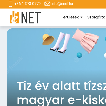
+36 1 373 0779
info@enet.hu
Területek
Szolgált
Tíz év alatt tíz
magyar e-kis