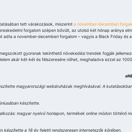
tatásában tett várakozások, miszerint
a november-decemberi forga
kiskereskedelmi forgalom szépen bővült, az utolsó két hónap aránya el
t adta a november-decemberi forgalom – vagyis a Black Friday és a
megszokott gyorsnak tekinthető növekedési trendek fogják jellemezn
delem akár két-két és félszeresére nőhet, meghaladva ezzel az 1000 m
eNE
készítette magyarországi webáruházak meghívásával. A kutatásokba
úniusában készítette.
llalkozás: magyar nyelvű honlapon, termékek online módon történő 
 készítette a 18 év feletti rendszeresen internetezők körében.