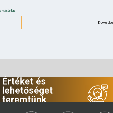
e vásárlás
Követke
Értéket és
lehetőséget
teremtünk
Hívjon minket!