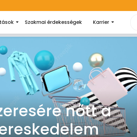
atások
Szakmai érdekességek
Karrier
szeresére nőtt a
kereskedelem