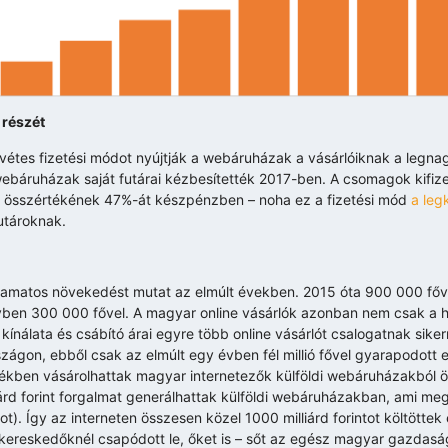
 részét
ánvétes fizetési módot nyújtják a webáruházak a vásárlóiknak a legn
ebáruházak saját futárai kézbesítették 2017-ben. A csomagok kifiz
k összértékének 47%-át készpénzben – noha ez a fizetési mód
a leg
utároknak.
lyamatos növekedést mutat az elmúlt években. 2015 óta 900 000 főv
évben 300 000 fővel. A magyar online vásárlók azonban nem csak a
álata és csábító árai egyre több online vásárlót csalogatnak sikerre
országon, ebből csak az elmúlt egy évben fél millió fővel gyarapodott 
ékben vásárolhattak magyar internetezők külföldi webáruházakból ö
rd forint forgalmat generálhattak külföldi webáruházakban, ami meg
tot). Így az interneten összesen közel 1000 milliárd forintot költöttek
e-kereskedőknél csapódott le, őket is – sőt az egész magyar gazda