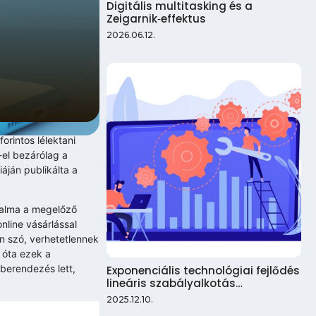
Digitális multitasking és a
Zeigarnik‑effektus
2026.06.12.
orintos lélektani
1-el bezárólag a
ján publikálta a
rgalma a megelőző
line vásárlással
an szó, verhetetlennek
 óta ezek a
kberendezés lett,
Exponenciális technológiai fejlődés
lineáris szabályalkotás…
2025.12.10.