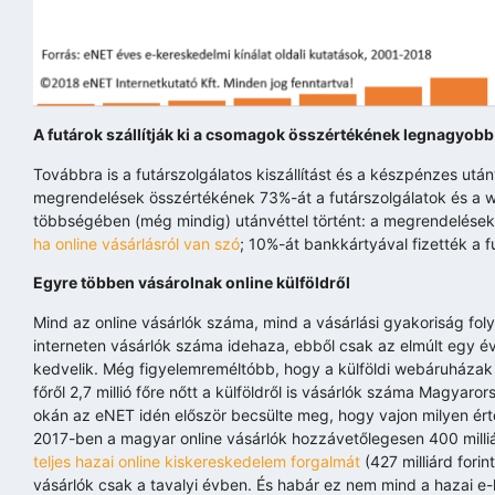
A futárok szállítják ki a csomagok összértékének legnagyobb
Továbbra is a futárszolgálatos kiszállítást és a készpénzes ut
megrendelések összértékének 73%-át a futárszolgálatok és a w
többségében (még mindig) utánvéttel történt: a megrendelése
ha online vásárlásról van szó
; 10%-át bankkártyával fizették a f
Egyre többen vásárolnak online külföldről
Mind az online vásárlók száma, mind a vásárlási gyakoriság fo
interneten vásárlók száma idehaza, ebből csak az elmúlt egy 
kedvelik. Még figyelemreméltóbb, hogy a külföldi webáruházak kín
főről 2,7 millió főre nőtt a külföldről is vásárlók száma Magyar
okán az eNET idén először becsülte meg, hogy vajon milyen ért
2017-ben a magyar online vásárlók hozzávetőlegesen 400 milliá
teljes hazai online kiskereskedelem forgalmát
(427 milliárd forin
vásárlók csak a tavalyi évben. És habár ez nem mind a hazai 