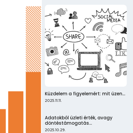
Küzdelem a figyelemért: mit üzen…
2025.11.11.
Adatokból üzleti érték, avagy
döntéstámogatás…
2025.10.29.