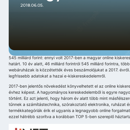
2018.06.05.
545 milliárd forint: ennyi volt 2017-ben a magyar online kiskeres
határt. 10 év alatt, 46 milliárd forintról 545 milliárd forintra, 
webáruházak is közzétették éves beszámolójukat a 2017. évrő
legfrissebb adatokat a hazai e-kiskereskedelemről.
2017-ben jelentős növekedést könyvelhetett el az online kiskere
évhez képest. A hagyományos kereskedelemből is egyre nagyobb 
történt. Ez azt jelenti, hogy három év alatt több mint másfélsze
tűnnek a számítástechnika, szórakoztató elektronika, ruházat é
termékkategóriák érik el ugyanis a legnagyobb online forgalmat.
ezzel hátrébb szorítva a korábban TOP 5-ben szereplő háztartá