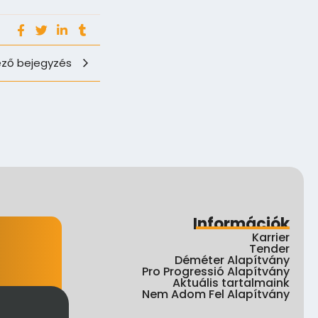
ző bejegyzés
Információk
Karrier
Tender
Déméter Alapítvány
Pro Progressió Alapítvány
Aktuális tartalmaink
Nem Adom Fel Alapítvány