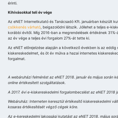
érinti.
Kihívásokkal teli év vége
Az eNET Internetkutató és Tanácsadó Kft. januárban készült ku
csökkenés várható
, beigazolódni látszik. Jóllehet a teljes e-
korábbi évitől. Míg 2016-ban a megrendelések értékének 31%-á
az év vége a teljes évi forgalom 27%-át tette ki.
Az eNET előrejelzése alapján a következő években is az eddig 
kiskereskedelmet, és öt év múlva a hazai internetes kiskereske
forgalmat.
A webáruházi felmérést az eNET 2018. január és május során 
online értékesített szolgáltatások.
A 2017. évi e-kiskereskedelmi forgalombecslést az eNET 2018 j
Webáruház: Interneten keresztül értékesítő kiskereskedelmi vá
kosaras értékesítését végző cégek köre.
Az e-kereskedelmi lakossági kutatást az eNET 2018. május során