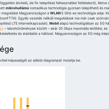
ggetlen átvitelű, de fix telepítésű felhasználást feltételező), illetve 
zett
mikrohullámú
nomadikus technológia gyorsan telepíthető és m
ribb megoldást Magyarországon a
WLAN
5 GHz-es technológia adja. Ki
ül (nonFTTA). Egyéb vezeték nélküli megoldások ma már csak szórvá
pítésű LTE internetkapcsolat).
Mobil
alapú technológiában az 5G há
ogy
– laborkörülmények között – akár 20 Gbps maximális letöltési, és 
a késleltetés és stabilabb a hálózat. Magyarországon az 5G még kiép
sége
tviteli képességét az alábbi diagrampár mutatja be.