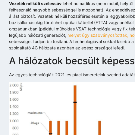
Vezeték nélküli szélessáv
lehet nomadikus (nem mobil, helytől fü
felhasználó nagyobb sebességgel is mozoghat). Az engedélye
állást biztosít. Vezeték nélküli hozzáférés esetén a leggyako
bázisállomásokig történhet optikai kábellel (FTTA) vagy anélk
országunkban (például műholdas VSAT technológia vagy fix tele
legújabb hálózati generációt,
melyet úgy szabványosítottak, h
sebességet tudjon biztosítani. A technológiával sokkal kisebb 
szolgáltató 4G hálózata azonban az egész országot lefedi.
A hálózatok becsült képes
Az egyes technológiák 2021-es piaci ismereteink szerinti adatá