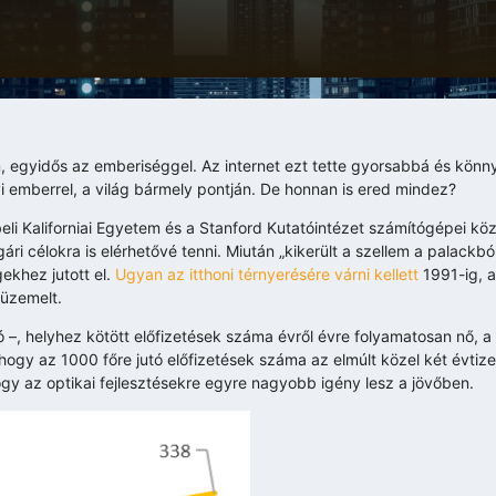
, egyidős az emberiséggel. Az internet ezt tette gyorsabbá és könn
mberrel, a világ bármely pontján. De honnan is ered mindez?
li Kaliforniai Egyetem és a Stanford Kutatóintézet számítógépei köz
i célokra is elérhetővé tenni. Miután „kikerült a szellem a palackból
ekhez jutott el.
Ugyan az itthoni térnyerésére várni kellett
1991-ig, a
 üzemelt.
–, helyhez kötött előfizetések száma évről évre folyamatosan nő, a
, hogy az 1000 főre jutó előfizetések száma az elmúlt közel két évti
hogy az optikai fejlesztésekre egyre nagyobb igény lesz a jövőben.