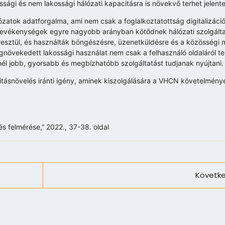
ági és nem lakossági hálózati kapacitásra is növekvő terhet jelent
atok adatforgalma, ami nem csak a foglalkoztatottság digitalizáció
 tevékenységek egyre nagyobb arányban kötődnek hálózati szolgált
eresztül, és használták böngészésre, üzenetküldésre és a közösségi 
növekedett lakossági használat nem csak a felhasználó oldaláról ter
inél jobb, gyorsabb és megbízhatóbb szolgáltatást tudjanak nyújtani.
citásnövelés iránti igény, aminek kiszolgálására a VHCN követelmény
és felmérése,” 2022., 37-38. oldal
Követke