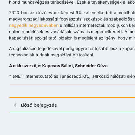
hibrid munkavégzés terjedésével. Ezek a tevékenységek a lakoss
2020-ban az előző évhez képest 9%-kal emelkedett a mobilhálóz
magyarországi lakossági fogyasztási szokások és szabadidős
negyedik negyedévében
6 millióan interneteztek mobiljukon k
online rendelések és vásárlások száma is megemelkedett. A meg
kapacitását: szolgáltatói oldalon is megjelent az igény, hogy m
A digitalizáció terjedésével pedig egyre fontosabb lesz a kapa
technológiák tudnak megoldást biztosítani.
A cikk szerzője: Kapcsos Bálint, Schneider Géza
* eNET Internetkutató és Tanácsadó Kft., „Hírközlő hálózati elér
Előző bejegyzés