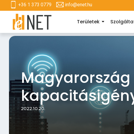
+36 1 373 0779
info@enet.hu
Területek
Szolgált
Magyarország 
kapacitásigén
2022.10.20.