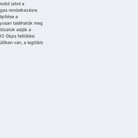
mobil (ahol a
agas rendelkezésre
építése a
nyosan találhatók meg
lózatok adják a
10 Gbps feltöltési
ülőben van, a legtöbb