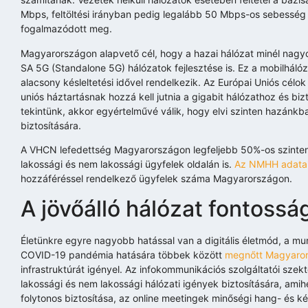
Mbps, feltöltési irányban pedig legalább 50 Mbps-os sebesség 
fogalmazódott meg.
Magyarországon alapvető cél, hogy a hazai hálózat minél nagyob
SA 5G (Standalone 5G) hálózatok fejlesztése is. Ez a mobilháló
alacsony késleltetési idővel rendelkezik. Az Európai Uniós cél
uniós háztartásnak hozzá kell jutnia a gigabit hálózathoz és bizt
tekintünk, akkor egyértelművé válik, hogy elvi szinten hazá
biztosítására.
A VHCN lefedettség Magyarországon legfeljebb 50%-os szinten á
lakossági és nem lakossági ügyfelek oldalán is.
Az NMHH adatai
hozzáféréssel rendelkező ügyfelek száma Magyarországon.
A jövőálló hálózat fontossá
Életünkre egyre nagyobb hatással van a digitális életmód, a m
COVID-19 pandémia hatására többek között
megnőtt Magyaro
infrastruktúrát igényel. Az infokommunikációs szolgáltatói sze
lakossági és nem lakossági hálózati igények biztosítására, am
folytonos biztosítása, az online meetingek minőségi hang- és ké