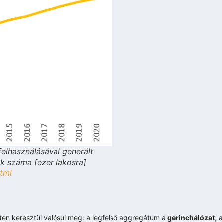
 felhasználásával generált
ek száma [ezer lakosra]
html
nten keresztül valósul meg: a legfelső aggregátum a
gerinchálózat
, 