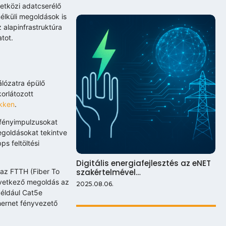
etközi adatcserélő
nélküli megoldások is
 alapinfrastruktúra
atot.
lózatra épülő
orlátozott
ökken
.
ő fényimpulzusokat
megoldásokat tekintve
s feltöltési
Digitális energiafejlesztés az eNET
szakértelmével…
 az FTTH (Fiber To
övetkező megoldás az
2025.08.06.
például Cat5e
hernet fényvezető