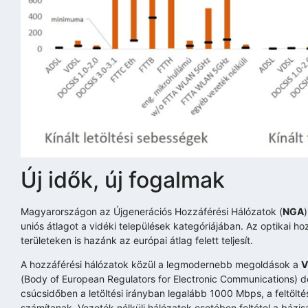
Új idők, új fogalmak
Magyarországon az Újgenerációs Hozzáférési Hálózatok (
NGA
uniós átlagot a vidéki települések kategóriájában. Az optikai h
területeken is hazánk az európai átlag felett teljesít.
A hozzáférési hálózatok közül a legmodernebb megoldások a
(Body of European Regulators for Electronic Communications) def
csúcsidőben a letöltési irányban legalább 1000 Mbps, a feltöl
számítanak. Vezeték nélküli hálózatok esetében feltétel a bázisá