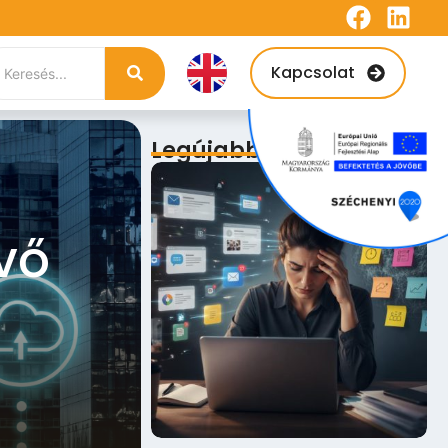
Kapcsolat
Legújabb bejegyzések
vő