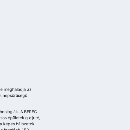
de meghaladja az
kis népsűrűségű
hnológiák. A BEREC
sos épületekig eljutó,
ra képes hálózatok
n a legalább 150