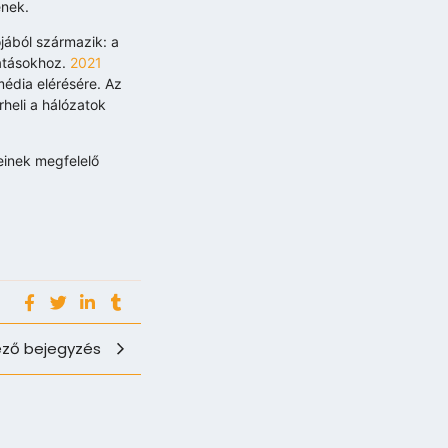
enek.
jából származik: a
atásokhoz.
2021
média elérésére. Az
heli a hálózatok
einek megfelelő
ző bejegyzés