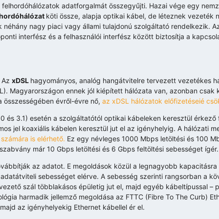
 a felhordóhálózatok adatforgalmát összegyűjti. Hazai vége egy nemz
lhordóhálózat
köti össze, alapja optikai kábel, de léteznek vezeték 
 néhány nagy piaci vagy állami tulajdonú szolgáltató rendelkezik. Az
ponti interfész és a felhasználói interfész között biztosítja a kapcsol
. Az
xDSL
hagyományos, analóg hangátvitelre tervezett vezetékes há
SL). Magyarországon ennek jól kiépített hálózata van, azonban csak k
ma összességében évről-évre nő,
az xDSL hálózatok előfizetéseié cs
0 és 3.1) esetén a szolgáltatótól optikai kábeleken keresztül érkez
mos jel koaxiális kábelen keresztül jut el az igényhelyig. A hálózati 
számára is elérhető.
Ez egy névleges 1000 Mbps letöltési és 100 Mbp
szabvány már 10 Gbps letöltési és 6 Gbps feltöltési sebességet ígér.
ovábbítják az adatot. E megoldások közül a legnagyobb kapacitásra
datátviteli sebességet elérve. A sebesség szerinti rangsorban a k
vezető szál többlakásos épületig jut el, majd egyéb kábeltípussal – 
hnológia harmadik jellemző megoldása az FTTC (Fibre To The Curb) Et
 majd az igényhelyekig Ethernet kábellel ér el.