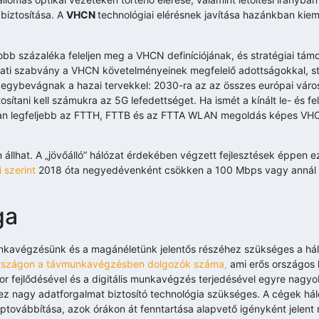
biztosítása. A
VHCN
technológiai elérésnek javítása hazánkban kiem
b százaléka feleljen meg a VHCN definíciójának, és stratégiai támo
zati szabvány a VHCN követelményeinek megfelelő adottságokkal, sta
ok egybevágnak a hazai tervekkel: 2030-ra az az összes európai váro
osítani kell számukra az 5G lefedettséget. Ha ismét a kínált le- és f
nkban legfeljebb az FTTH, FTTB és az FTTA WLAN megoldás képes VH
llhat. A „jövőálló” hálózat érdekében végzett fejlesztések éppen 
 szerint
2018 óta negyedévenként csökken a 100 Mbps vagy annál
ga
unkavégzésünk és a magánéletünk jelentős részéhez szükséges a hál
rszágon a távmunkavégzésben dolgozók száma,
ami erős országos 
ktor fejlődésével és a digitális munkavégzés terjedésével egyre nag
ihez nagy adatforgalmat biztosító technológia szükséges. A cégek há
ptovábbítása, azok órákon át fenntartása alapvető igényként jelent 