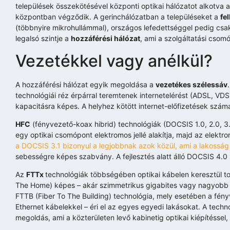
települések összekötésével központi optikai hálózatot alkotva
központban végződik. A gerinchálózatban a településeket a
fe
(többnyire mikrohullámmal), országos lefedettséggel pedig csak
legalsó szintje a
hozzáférési hálózat
, ami a szolgáltatási csomó
Vezetékkel vagy anélkül?
A hozzáférési hálózat egyik megoldása a
vezetékes szélessáv
technológiái réz érpárral teremtenek internetelérést (ADSL, VD
kapacitásra képes. A helyhez kötött internet-előfizetések szá
HFC
(fényvezető-koax hibrid) technológiák (DOCSIS 1.0, 2.0, 3.
egy optikai csomópont elektromos jellé alakítja, majd az elektro
a DOCSIS 3.1 bizonyul a legjobbnak azok közül, ami a lakosság 
sebességre képes szabvány. A fejlesztés alatt álló DOCSIS 4.0 
Az
FTTx
technológiák többségében optikai kábelen keresztül t
The Home) képes – akár szimmetrikus gigabites vagy nagyobb a
FTTB (Fiber To The Building) technológia, mely esetében a fény
Ethernet kábelekkel – éri el az egyes egyedi lakásokat. A tec
megoldás, ami a közterületen levő kabinetig optikai kiépítéssel,