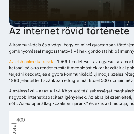
Az internet rövid története
A kommunikáció és a vágy, hogy ez minél gyorsabban történjen
gombnyomással megoszthatóvá válnak gondolataink bármennyi e
Az első online kapcsolat
1969-ben létesült az egyesült államokbe
katonai célokra rendszeresített megoldást ekkor kezdték el polgár
terjedni kezdett, és a gyors kommunikáció új módja széles réteg
1996 jelentette: hazánkban eddigre már közel 500 domain név
A szélessávú – azaz a 144 Kbps letöltési sebességet meghaladó 
nagyobb internetkapacitást igényelnek. Az ábra jól szemlélteti
nőtt. Az európai átlag közelében járunk* és ez is azt mutatja, 