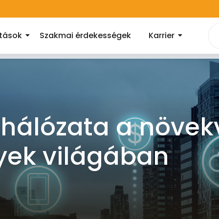
atások
Szakmai érdekességek
Karrier
hálózata a növek
yek világában