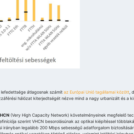
) lefedettsége átlagosnak számít
az Európai Unió tagállamai között
, 
ozzáférési hálózat kiterjedtségét nézve mind a nagy urbanizált és a 
VHCN
(Very High Capacity Network) követelményeinek megfelelő tec
iníciója szerint VHCN besorolásúnak az optikai kiépítéssel többlaká
tési irányban legalább 200 Mbps sebességű adatforgalom biztosításá
llomás optikai vezetéken történő elérése, valamint letöltési irányba