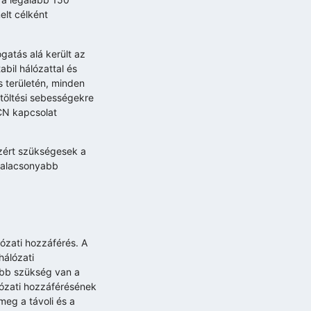
elt célként
gatás alá került az
bil hálózattal és
s területén, minden
eltöltési sebességekre
CN kapcsolat
ezért szükségesek a
 alacsonyabb
ózati hozzáférés. A
hálózati
yobb szükség van a
lózati hozzáférésének
meg a távoli és a