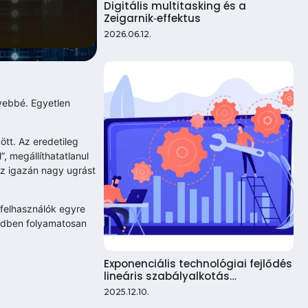
Digitális multitasking és a
Zeigarnik‑effektus
2026.06.12.
yebbé. Egyetlen
ött. Az eredetileg
”, megállíthatatlanul
z igazán nagy ugrást
 felhasználók egyre
zedben folyamatosan
Exponenciális technológiai fejlődés
lineáris szabályalkotás…
2025.12.10.