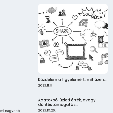
Küzdelem a figyelemért: mit üzen…
2025.11.11.
Adatokból üzleti érték, avagy
döntéstámogatás…
2025.10.29.
ami nagyobb