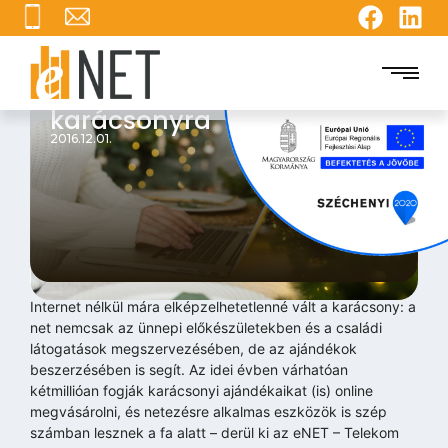
Amit az internettől kapunk
karácsonyra
2016.12.01.
Internet nélkül mára elképzelhetetlenné vált a karácsony: a
net nemcsak az ünnepi előkészületekben és a családi
látogatások megszervezésében, de az ajándékok
beszerzésében is segít. Az idei évben várhatóan
kétmillióan fogják karácsonyi ajándékaikat (is) online
megvásárolni, és netezésre alkalmas eszközök is szép
számban lesznek a fa alatt – derül ki az eNET – Telekom