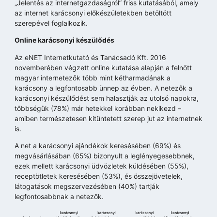
„Jelentés az internetgazdaságról” friss kutatásából, amely
az internet karácsonyi előkészületekben betöltött
szerepével foglalkozik.
Online karácsonyi készülődés
Az eNET Internetkutató és Tanácsadó Kft. 2016
novemberében végzett online kutatása alapján a felnőtt
magyar internetezők több mint kétharmadának a
karácsony a legfontosabb ünnep az évben. A netezők a
karácsonyi készülődést sem halasztják az utolsó napokra,
többségük (78%) már hetekkel korábban nekikezd –
amiben természetesen kitüntetett szerep jut az internetnek
is.
A net a karácsonyi ajándékok keresésében (69%) és
megvásárlásában (65%) bizonyult a leglényegesebbnek,
ezek mellett karácsonyi üdvözletek küldésében (55%),
receptötletek keresésében (53%), és összejövetelek,
látogatások megszervezésében (40%) tartják
legfontosabbnak a netezők.