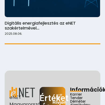
Digitális energiafejlesztés az eNET
szakértelmével…
2025.08.06.
Információ
Karrier
Értéket
eNET
Tender
Déméter
Hívjon
Magyarország
Alapítvány