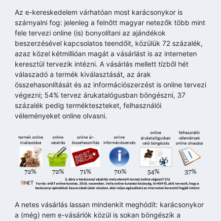
Az e-kereskedelem várhatóan most karácsonykor is
szárnyalni fog: jelenleg a felnőtt magyar netezők több mint
fele tervezi online (is) bonyolítani az ajándékok
beszerzésével kapcsolatos teendőit, közülük 72 százalék,
azaz közel kétmillióan magát a vásárlást is az interneten
keresztül tervezik intézni. A vásárlás mellett tízből hét
válaszadó a termék kiválasztását, az árak
összehasonlítását és az információszerzést is online tervezi
végezni; 54% tervez árukatalógusban böngészni, 37
százalék pedig termékteszteket, felhasználói
véleményeket online olvasni.
A netes vásárlás lassan mindenkit meghódít: karácsonykor
a (még) nem e-vásárlók közül is sokan böngészik a