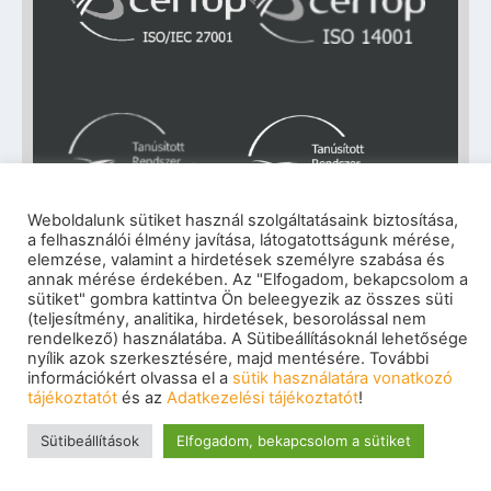
Weboldalunk sütiket használ szolgáltatásaink biztosítása,
a felhasználói élmény javítása, látogatottságunk mérése,
elemzése, valamint a hirdetések személyre szabása és
Impresszum
|
Adatkezelési tájékoztató
|
annak mérése érdekében. Az "Elfogadom, bekapcsolom a
sütiket" gombra kattintva Ön beleegyezik az összes süti
Cookie szabályzat
|
Visszaélés-bejelentés
|
(teljesítmény, analitika, hirdetések, besorolással nem
Szerzői jogok
rendelkező) használatába. A Sütibeállításoknál lehetősége
© 2026 eNET Magyaroszág Kft. – Minden jog
nyílik azok szerkesztésére, majd mentésére. További
fenntartva
információkért olvassa el a
sütik használatára vonatkozó
tájékoztatót
és az
Adatkezelési tájékoztatót
!
Sütibeállítások
Elfogadom, bekapcsolom a sütiket