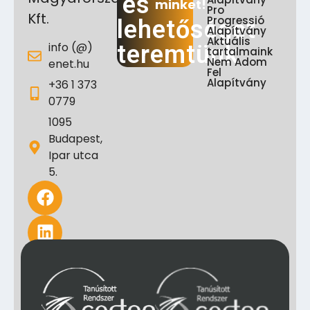
és
minket!
Pro
Kft.
Progressió
lehetőséget
Alapítvány
Aktuális
info (@)
teremtünk
tartalmaink
Nem Adom
enet.hu
Fel
Alapítvány
+36 1 373
0779
1095
Budapest,
Ipar utca
5.