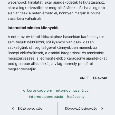
webshopok kínálatát, akár ajándékötletek felkutatásához,
akár a legkedvezőbb ár megtalálásához – és ha a legjobb
ajánlat csak a neten érhető el, könnyen maguk is online
vásárlóvá válhatnak.
Internettel minden könnyebb
A netet az év többi időszakához hasonlóan karácsonykor
sem tudjuk nélkülözni, sőt ilyenkor van csak igazán
szükségünk rá: segítségével könnyebben mennek az
ünnepi előkészületek, a családi látogatások és tennivalók
megszervezése, a legmegfelelőbb karácsonyi ajándékokat
pedig sorban állás nélkül, a világ bármely pontjáról
megrendelhetjük.
eNET – Telekom
e-kereskedelem
-
internet-használat
-
internet-penetráció
-
karácsony
Előző bejegyzés
Következő bejegyzés