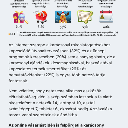
Az internet szerepe a karácsonyi rokonlátogatásokhoz
kapcsolódó útvonaltervezésben (32%) és az ünnepi
programok keresésében (29%) sem elhanyagolható, de a
karácsonyi ajándékok kicsomagolásával, használatával
kapcsolatos termékismertetőket (26%) és
bemutatóvideókat (22%) is egyre több netező tartja
fontosnak.
Nem véletlen, hogy netezésre alkalmas eszközök
előreláthatólag idén is szép számban lesznek a fa alatt:
okostelefont a netezők 14, laptopot 10, asztali
számítógépet 7, tabletet 6, okosórát pedig 4 százaléka
tervez venni szeretteinek ajándékba.
Az online vásárlást idén is felpörgeti a karácsony