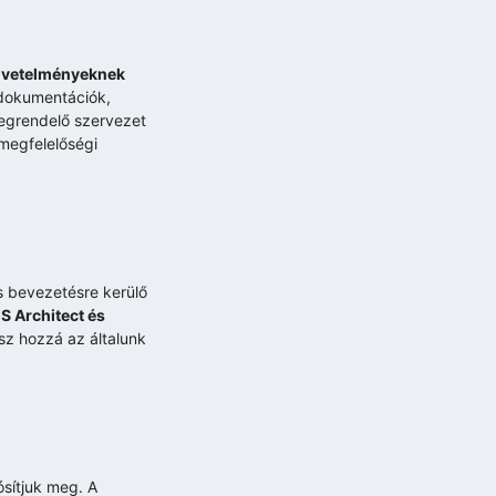
követelményeknek
 dokumentációk,
megrendelő szervezet
megfelelőségi
és bevezetésre kerülő
S Architect és
sz hozzá az általunk
ósítjuk meg. A