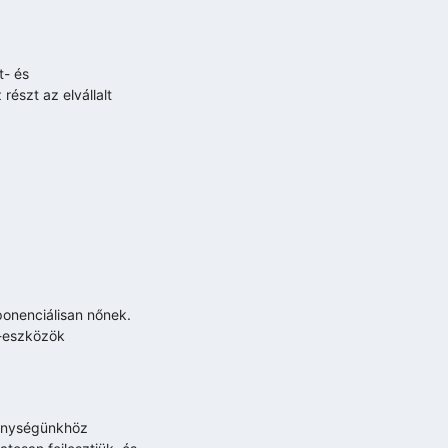
t- és
észt az elvállalt
onenciálisan nőnek.
 -eszközök
kenységünkhöz