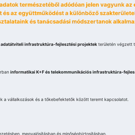
eladatok természetéből adódóan jelen vagyunk az 
ót és az együttműködést a különböző szakterületek
sztalataink és tanácsadási módszertanok alkalma
adatátviteli infrastruktúra-fejlesztési projektek
területén végzett 
sorban
informatikai K+F és telekommunikációs infrastruktúra-fejles
k a vállalkozások és a tőkebefektetők között teremt kapcsolatot.
ezetésben, megvalósításban és minőségbiztosításban.