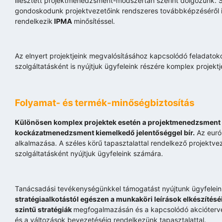
illesztett projektmenedzsment-módszertan szerint dolgozunk. Sa
gondoskodunk projektvezetőink rendszeres továbbképzéséről is
rendelkezik
IPMA
minősítéssel.
Az elnyert projektjeink megvalósításához kapcsolódó feladato
szolgáltatásként is nyújtjuk ügyfeleink részére komplex projek
Folyamat- és termék-minőségbiztosítás
Különösen komplex projektek esetén a projektmenedzsment me
kockázatmenedzsment kiemelkedő jelentőséggel bír.
Az európ
alkalmazása. A széles körű tapasztalattal rendelkező projektve
szolgáltatásként nyújtjuk ügyfeleink számára.
Tanácsadási tevékenységünkkel támogatást nyújtunk ügyfelein
stratégiaalkotástól egészen a munkaköri leírások elkészítésé
szintű stratégiák
megfogalmazásán és a kapcsolódó akcióterv
és a változások bevezetéséig rendelkezünk tapasztalattal.