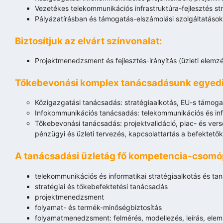
Vezetékes telekommunikációs infrastruktúra-fejlesztés strat
Pályázatírásban és támogatás-elszámolási szolgáltatásokb
Biztosítjuk az elvárt színvonalat:
Projektmenedzsment és fejlesztés-irányítás (üzleti elemz
Tőkebevonási komplex tanácsadásunk egyedi 
Közigazgatási tanácsadás: stratégiaalkotás, EU-s támoga
Infokommunikációs tanácsadás: telekommunikációs és inform
Tőkebevonási tanácsadás: projektvalidáció, piac- és verse
pénzügyi és üzleti tervezés, kapcsolattartás a befektetőkk
A tanácsadási üzletág fő kompetencia-csomóp
telekommunikációs és informatikai stratégiaalkotás és ta
stratégiai és tőkebefektetési tanácsadás
projektmenedzsment
folyamat- és termék-minőségbiztosítás
folyamatmenedzsment: felmérés, modellezés, leírás, elemz