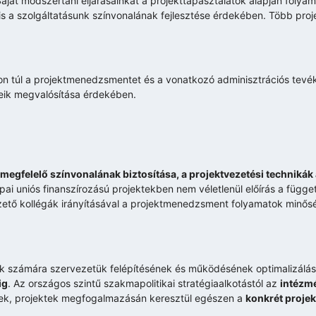
ját módszertani eljárásainkat a projekttapasztalatok alapján folyama
 a szolgáltatásunk színvonalának fejlesztése érdekében. Több pro
kon túl a projektmenedzsmentet és a vonatkozó adminisztrációs tevé
tjeik megvalósítása érdekében.
gfelelő színvonalának biztosítása, a projektvezetési technikák 
ai uniós finanszírozású projektekben nem véletlenül előírás a függe
zető kollégák irányításával a projektmenedzsment folyamatok minősé
k számára szervezetük felépítésének és működésének optimalizálás
ig
. Az országos szintű szakmapolitikai stratégiaalkotástól az
intézmé
ek, projektek megfogalmazásán keresztül egészen a
konkrét proje