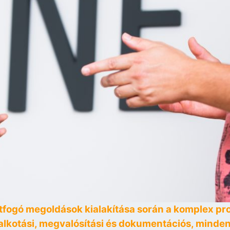
 átfogó megoldások kialakítása során a komplex pr
óalkotási, megvalósítási és dokumentációs, minde