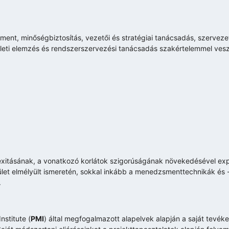
ent, minőségbiztosítás, vezetői és stratégiai tanácsadás, szerveze
ti elemzés és rendszerszervezési tanácsadás szakértelemmel vesz r
exitásának, a vonatkozó korlátok szigorúságának növekedésével exp
rület elmélyült ismeretén, sokkal inkább a menedzsmenttechnikák és
.
stitute (
PMI
) által megfogalmazott alapelvek alapján a saját tevé