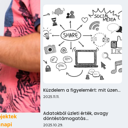
Küzdelem a figyelemért: mit üzen…
2025.11.11.
Adatokból üzleti érték, avagy
ojektek
döntéstámogatás…
nnapi
2025.10.29.