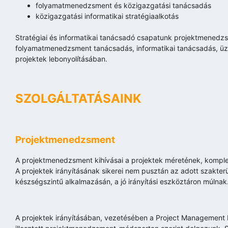
folyamatmenedzsment és közigazgatási tanácsadás
közigazgatási informatikai stratégiaalkotás
Stratégiai és informatikai tanácsadó csapatunk projektmenedzsm
folyamatmenedzsment tanácsadás, informatikai tanácsadás, üzle
projektek lebonyolításában.
SZOLGÁLTATÁSAINK
Projektmenedzsment
A projektmenedzsment kihívásai a projektek méretének, kompl
A projektek irányításának sikerei nem pusztán az adott szakte
készségszintű alkalmazásán, a jó irányítási eszköztáron múlnak
A projektek irányításában, vezetésében a Project Management In