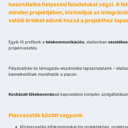
használatba helyezési feladatokat végzi. A f
minden projektjében, biztosítjuk az integráci
valódi értéket adunk hozzá a projekthez tapa
Egyik fő profilunk a
telekommunikációs
, elsősorban
vezetékes 
projektvezetés.
Pályázatírási és támogatás-elszámolási tapasztalataink – első
kiemelkedőnek mondhatók a piacon.
Kockázati tőkebevonás
sal kapcsolatos komplex szolgáltatásun
Piacvezetők között vagyunk:
Közigazgatási infokommunikációs projektekben, projektv