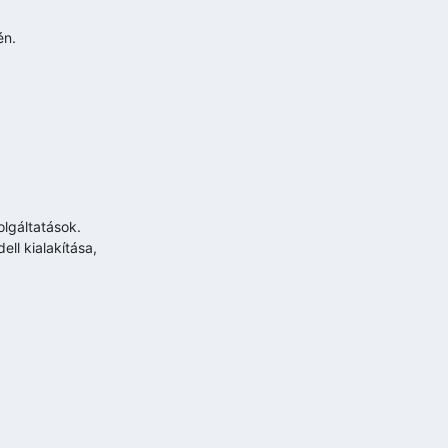
én.
olgáltatások.
ll kialakítása,