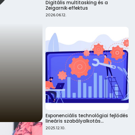
Digitális multitasking és a
Zeigarnik‑effektus
2026.06.12.
Exponenciális technológiai fejlődés
lineáris szabályalkotás…
2025.12.10.