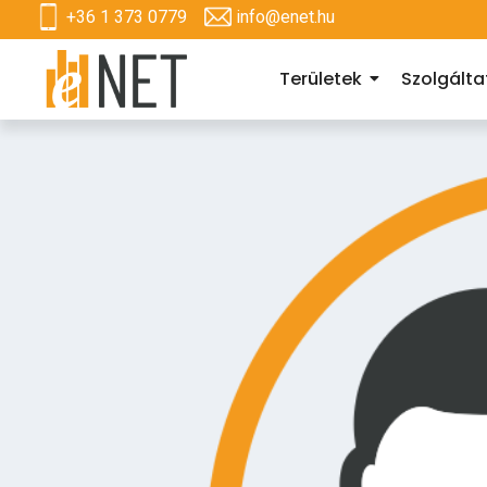
+36 1 373 0779
info@enet.hu
Területek
Szolgált