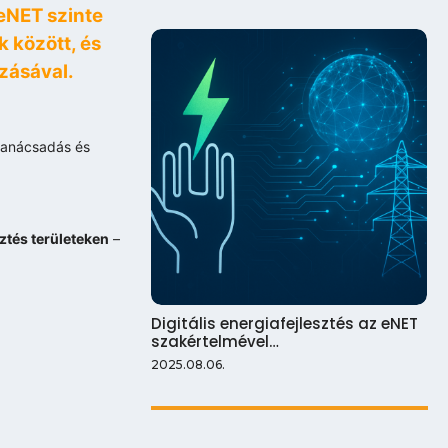
eNET szinte
 között, és
zásával.
tanácsadás és
ztés területeken
–
Digitális energiafejlesztés az eNET
szakértelmével…
2025.08.06.