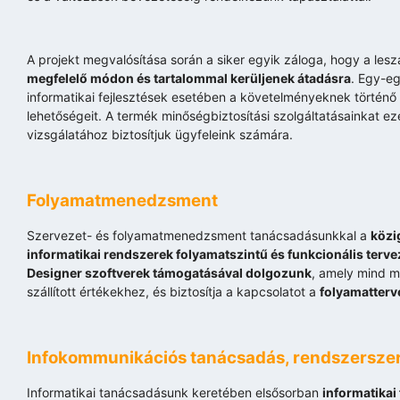
A projekt megvalósítása során a siker egyik záloga, hogy a leszá
megfelelő módon és tartalommal kerüljenek átadásra
. Egy-e
informatikai fejlesztések esetében a követelményeknek történő
lehetőségeit. A termék minőségbiztosítási szolgáltatásainkat 
vizsgálatához biztosítjuk ügyfeleink számára.
Folyamatmenedzsment
Szervezet- és folyamatmenedzsment tanácsadásunkkal a
közi
informatikai rendszerek folyamatszintű és funkcionális terve
Designer szoftverek támogatásával dolgozunk
, amely mind m
szállított értékekhez, és biztosítja a kapcsolatot a
folyamatterv
Infokommunikációs tanácsadás, rendszersze
Informatikai tanácsadásunk keretében elsősorban
informatikai