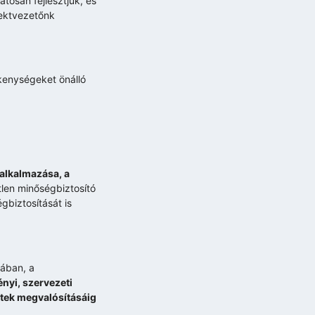
tosan fejlesztjük, és
jektvezetőnk
kenységeket önálló
alkalmazása, a
tlen minőségbiztosító
gbiztosítását is
ában, a
nyi, szervezeti
ktek megvalósításáig