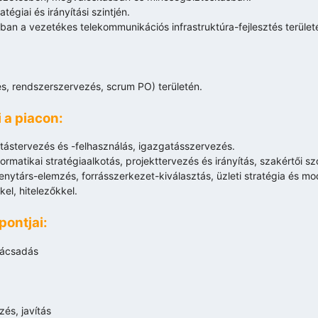
égiai és irányítási szintjén.
an a vezetékes telekommunikációs infrastruktúra-fejlesztés terület
és, rendszerszervezés, scrum PO) területén.
a piacon:
tástervezés és -felhasználás, igazgatásszervezés.
atikai stratégiaalkotás, projekttervezés és irányítás, szakértői sz
nytárs-elemzés, forrásszerkezet-kiválasztás, üzleti stratégia és mode
el, hitelezőkkel.
ontjai:
nácsadás
és, javítás