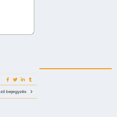
Digitális energiafejlesztés az eNET
szakértelmével…
2025.08.06.
ző bejegyzés