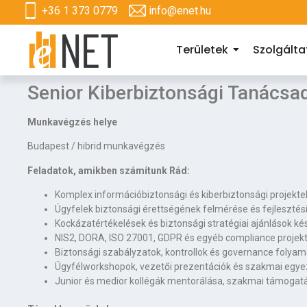
+36 1 373 0779
info@enet.hu
Területek
Szolgált
Senior Kiberbiztonsági Tanácsad
Munkavégzés helye
Budapest / hibrid munkavégzés
Feladatok, amikben számítunk Rád:
Komplex információbiztonsági és kiberbiztonsági projekt
Ügyfelek biztonsági érettségének felmérése és fejlesztési
Kockázatértékelések és biztonsági stratégiai ajánlások ké
NIS2, DORA, ISO 27001, GDPR és egyéb compliance proje
Biztonsági szabályzatok, kontrollok és governance folyam
Ügyfélworkshopok, vezetői prezentációk és szakmai egy
Junior és medior kollégák mentorálása, szakmai támogat