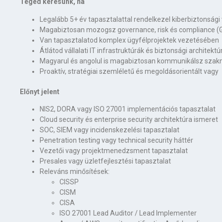
Téged keresünk, ha
Legalább 5+ év tapasztalattal rendelkezel kiberbiztonsági
Magabiztosan mozogsz governance, risk és compliance 
Van tapasztalatod komplex ügyfélprojektek vezetésében
Átlátod vállalati IT infrastruktúrák és biztonsági architek
Magyarul és angolul is magabiztosan kommunikálsz szak
Proaktív, stratégiai szemléletű és megoldásorientált vagy
Előnyt jelent
NIS2, DORA vagy ISO 27001 implementációs tapasztalat
Cloud security és enterprise security architektúra ismeret
SOC, SIEM vagy incidenskezelési tapasztalat
Penetration testing vagy technical security háttér
Vezetői vagy projektmenedzsment tapasztalat
Presales vagy üzletfejlesztési tapasztalat
Releváns minősítések:
CISSP
CISM
CISA
ISO 27001 Lead Auditor / Lead Implementer