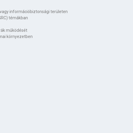
 vagy információbiztonsági területen
(GRC) témákban
túrák működését
mai környezetben