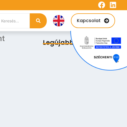
Kapcsolat
nt
Legújabb bejegyzések