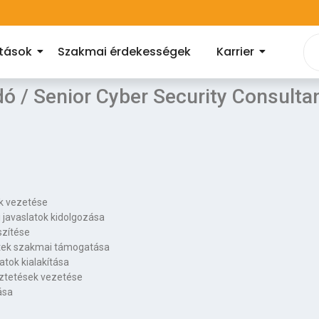
atások
Szakmai érdekességek
Karrier
ó / Senior Cyber Security Consulta
ek vezetése
 javaslatok kidolgozása
szítése
ktek szakmai támogatása
atok kialakítása
eztetések vezetése
ása