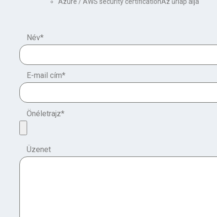
Azure / AWS security certificationAz űrlap alja
Név
*
E-mail cím
*
Önéletrajz
*
Üzenet