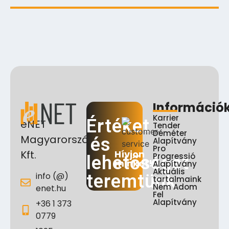
Információ
Karrier
Értéket
eNET
Tender
Déméter
Magyarország
és
Alapítvány
Pro
Hívjon
Kft.
Progressió
lehetőséget
minket!
Alapítvány
Aktuális
info (@)
teremtünk
tartalmaink
Nem Adom
enet.hu
Fel
Alapítvány
+36 1 373
0779