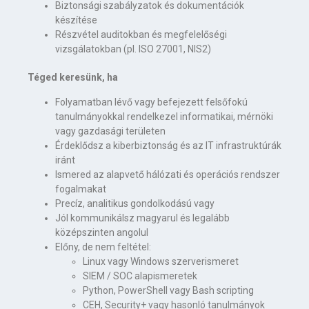
Biztonsági szabályzatok és dokumentációk
készítése
Részvétel auditokban és megfelelőségi
vizsgálatokban (pl. ISO 27001, NIS2)
Téged keresünk, ha
Folyamatban lévő vagy befejezett felsőfokú
tanulmányokkal rendelkezel informatikai, mérnöki
vagy gazdasági területen
Érdeklődsz a kiberbiztonság és az IT infrastruktúrák
iránt
Ismered az alapvető hálózati és operációs rendszer
fogalmakat
Precíz, analitikus gondolkodású vagy
Jól kommunikálsz magyarul és legalább
középszinten angolul
Előny, de nem feltétel:
Linux vagy Windows szerverismeret
SIEM / SOC alapismeretek
Python, PowerShell vagy Bash scripting
CEH, Security+ vagy hasonló tanulmányok