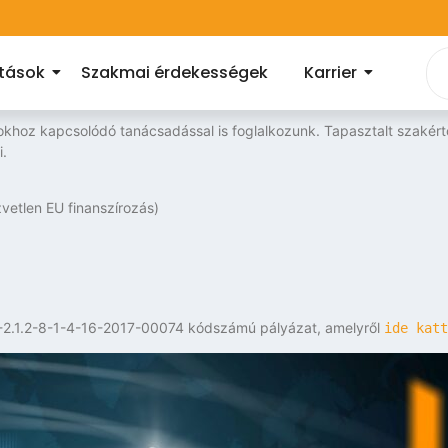
atások
Szakmai érdekességek
Karrier
okhoz kapcsolódó tanácsadással is foglalkozunk. Tapasztalt szakértő
i.
vetlen EU finanszírozás)
NOP-2.1.2-8-1-4-16-2017-00074 kódszámú pályázat, amelyről
ide katt