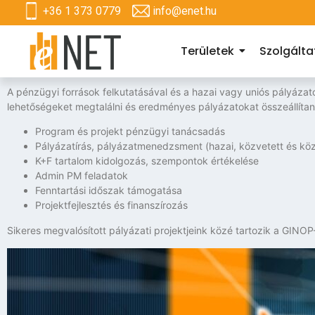
+36 1 373 0779
info@enet.hu
Területek
Szolgált
A pénzügyi források felkutatásával és a hazai vagy uniós pályázat
lehetőségeket megtalálni és eredményes pályázatokat összeállítan
Program és projekt pénzügyi tanácsadás
Pályázatírás, pályázatmenedzsment (hazai, közvetett és köz
K+F tartalom kidolgozás, szempontok értékelése
Admin PM feladatok
Fenntartási időszak támogatása
Projektfejlesztés és finanszírozás
Sikeres megvalósított pályázati projektjeink közé tartozik a GI