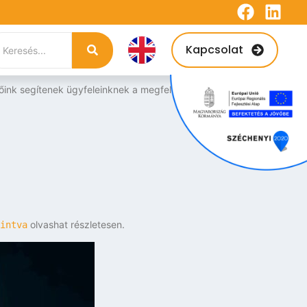
Kapcsolat
ink segítenek ügyfeleinknek a megfelelő finanszírozási
olvashat részletesen.
intva