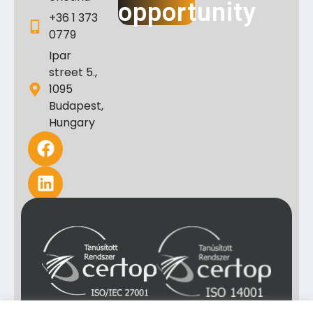
opportunity
+36 1 373
0779
Ipar
street 5.,
1095
Budapest,
Hungary