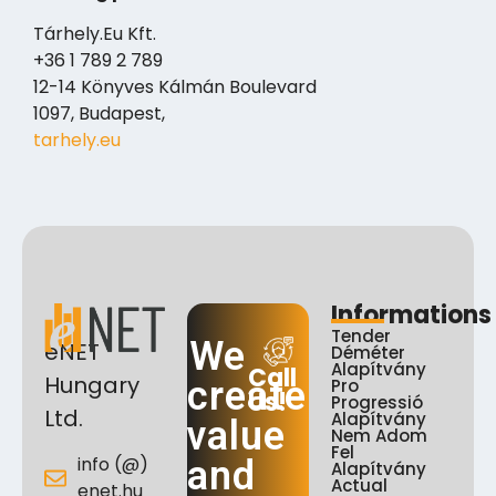
Tárhely.Eu Kft.
+36 1 789 2 789
12-14 Könyves Kálmán Boulevard
1097, Budapest,
tarhely.eu
Informations
Tender
We
eNET
Déméter
Alapítvány
Call
Hungary
create
Pro
Us!
Progressió
Ltd.
Alapítvány
value
Nem Adom
Fel
info (@)
and
Alapítvány
Actual
enet.hu