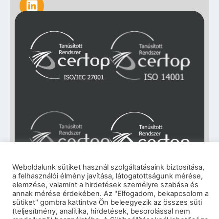
Weboldalunk sütiket használ szolgáltatásaink biztosítása,
a felhasználói élmény javítása, látogatottságunk mérése,
elemzése, valamint a hirdetések személyre szabása és
Impresszum
|
Adatkezelési tájékoztató
|
annak mérése érdekében. Az "Elfogadom, bekapcsolom a
Cookie szabályzat
|
Visszaélés-bejelentés
|
sütiket" gombra kattintva Ön beleegyezik az összes süti
Szerzői jogok
(teljesítmény, analitika, hirdetések, besorolással nem
© 2026 eNET Magyaroszág Kft. – Minden jog