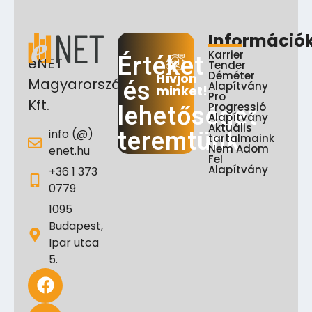
Információ
Karrier
Értéket
eNET
Tender
Déméter
Hívjon
Magyarország
és
Alapítvány
minket!
Pro
Kft.
Progressió
lehetőséget
Alapítvány
Aktuális
info (@)
teremtünk
tartalmaink
Nem Adom
enet.hu
Fel
Alapítvány
+36 1 373
0779
1095
Budapest,
Ipar utca
5.