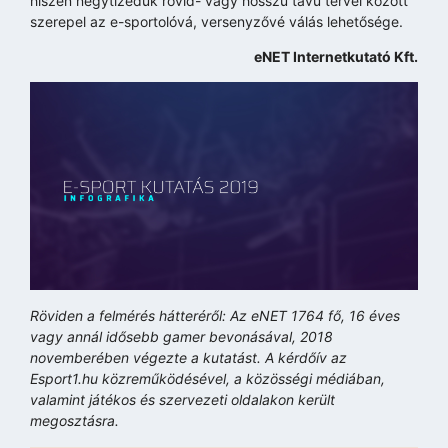
hiszen négytizedük rövid- vagy hosszú távú tervei között
szerepel az e-sportolóvá, versenyzővé válás lehetősége.
eNET Internetkutató Kft.
Röviden a felmérés hátteréről: Az eNET 1764 fő, 16 éves
vagy annál idősebb gamer bevonásával, 2018
novemberében végezte a kutatást. A kérdőív az
Esport1.hu közreműködésével, a közösségi médiában,
valamint játékos és szervezeti oldalakon került
megosztásra.