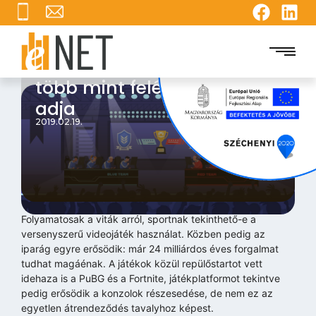
A magyar videojáték piac
több mint felét az e-sport
adja
2019.02.19.
Folyamatosak a viták arról, sportnak tekinthető-e a
versenyszerű videojáték használat. Közben pedig az
iparág egyre erősödik: már 24 milliárdos éves forgalmat
tudhat magáénak. A játékok közül repülőstartot vett
idehaza is a PuBG és a Fortnite, játékplatformot tekintve
pedig erősödik a konzolok részesedése, de nem ez az
egyetlen átrendeződés tavalyhoz képest.