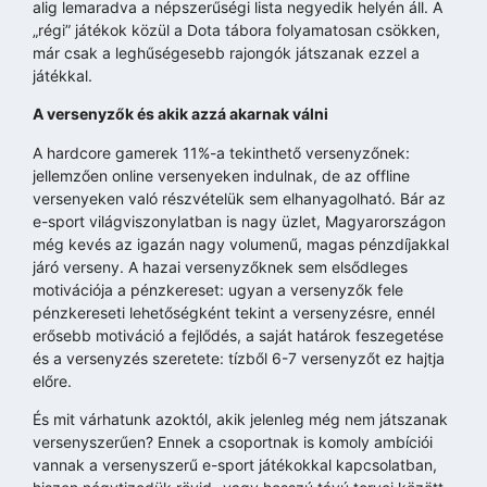
alig lemaradva a népszerűségi lista negyedik helyén áll. A
„régi” játékok közül a Dota tábora folyamatosan csökken,
már csak a leghűségesebb rajongók játszanak ezzel a
játékkal.
A versenyzők és akik azzá akarnak válni
A hardcore gamerek 11%-a tekinthető versenyzőnek:
jellemzően online versenyeken indulnak, de az offline
versenyeken való részvételük sem elhanyagolható. Bár az
e-sport világviszonylatban is nagy üzlet, Magyarországon
még kevés az igazán nagy volumenű, magas pénzdíjakkal
járó verseny. A hazai versenyzőknek sem elsődleges
motivációja a pénzkereset: ugyan a versenyzők fele
pénzkereseti lehetőségként tekint a versenyzésre, ennél
erősebb motiváció a fejlődés, a saját határok feszegetése
és a versenyzés szeretete: tízből 6-7 versenyzőt ez hajtja
előre.
És mit várhatunk azoktól, akik jelenleg még nem játszanak
versenyszerűen? Ennek a csoportnak is komoly ambíciói
vannak a versenyszerű e-sport játékokkal kapcsolatban,