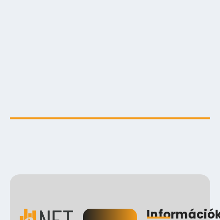
Adatokból üzleti érték, avagy
döntéstámogatás…
2025.10.29.
Digitális energiafejlesztés az eNET
szakértelmével…
2025.08.06.
Információ