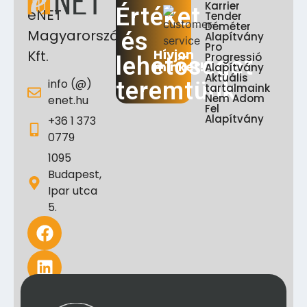
Karrier
Értéket
eNET
Tender
Déméter
Magyarország
és
Alapítvány
Pro
Hívjon
Kft.
Progressió
lehetőséget
minket!
Alapítvány
Aktuális
info (@)
teremtünk
tartalmaink
Nem Adom
enet.hu
Fel
Alapítvány
+36 1 373
0779
1095
Budapest,
Ipar utca
5.