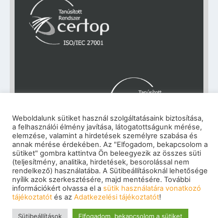
Weboldalunk sütiket használ szolgáltatásaink biztosítása,
a felhasználói élmény javítása, látogatottságunk mérése,
elemzése, valamint a hirdetések személyre szabása és
annak mérése érdekében. Az "Elfogadom, bekapcsolom a
Impresszum
|
Adatkezelési tájékoztató
|
sütiket" gombra kattintva Ön beleegyezik az összes süti
(teljesítmény, analitika, hirdetések, besorolással nem
Cookie szabályzat
|
Visszaélés-bejelentés
|
rendelkező) használatába. A Sütibeállításoknál lehetősége
Szerzői jogok
© 2026 eNET Magyaroszág Kft. – Minden jog
nyílik azok szerkesztésére, majd mentésére. További
információkért olvassa el a
sütik használatára vonatkozó
fenntartva
tájékoztatót
és az
Adatkezelési tájékoztatót
!
Sütibeállítások
Elfogadom, bekapcsolom a sütiket