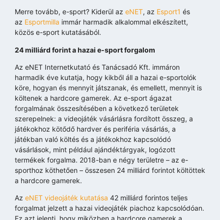
Merre tovább, e-sport? Kiderül az
eNET
, az
Esport1
és
az
Esportmilla
immár harmadik alkalommal elkészített,
közös e-sport kutatásából.
24 milliárd forint a hazai e-sport forgalom
Az eNET Internetkutató és Tanácsadó Kft. immáron
harmadik éve kutatja, hogy kikből áll a hazai e-sportolók
köre, hogyan és mennyit játszanak, és emellett, mennyit is
költenek a hardcore gamerek. Az e-sport ágazat
forgalmának összesítésében a következő területek
szerepelnek: a videojáték vásárlásra fordított összeg, a
játékokhoz kötődő hardver és periféria vásárlás, a
játékban való költés és a játékokhoz kapcsolódó
vásárlások, mint például ajándéktárgyak, logózott
termékek forgalma. 2018-ban e négy területre – az e-
sporthoz köthetően – összesen 24 milliárd forintot költöttek
a hardcore gamerek.
Az
eNET videojáték kutatása
42 milliárd forintos teljes
forgalmat jelzett a hazai videojáték piachoz kapcsolódóan.
Ez azt jelenti, hogy miközben a hardcore gamerek a