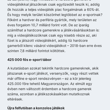
videojátékkal játszóknak csak egytizedét teszik ki, addig
ők hozzák a teljes videojáték piac forgalmának a 60%-át.
És hogy melyik terület köszönhet legtöbbet az e-sportnak?
Főként a hardver és periféria gyártók, mely területen az
éves forgalom 10,7 milliárd forint volt. De az iparág
számíthat a hardcore gamerekre a játékvásárlásokban is:
míg a videojátékozóknak csak egy kisebb része az, aki
fizet is a játszott videojátékért, addig tíz hardcore
gamerből kilenc vásárol videojátékot – 2018-ban erre éves
szinten 7,8 milliárd forintot költöttek.
425 000 fős e-sport tábor
A kutatásban azokat tekintik hardcore gamereknek, akik
játszanak e-sport játékot, versenyzők, vagy részt vettek
már offline e-sport rendezvényen – ez a kör jelenleg
425.000 főre tehető Magyarországon. Az elmúlt egy
évben nem változott érdemben a hardcore gamerek
száma, azonban a játékszokásaikban mutatkoznak
eltérések.
Újra felfutóban a konzolos játékok