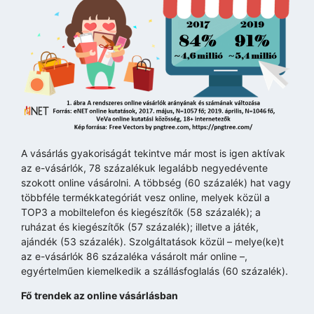
A vásárlás gyakoriságát tekintve már most is igen aktívak
az e-vásárlók, 78 százalékuk legalább negyedévente
szokott online vásárolni. A többség (60 százalék) hat vagy
többféle termékkategóriát vesz online, melyek közül a
TOP3 a mobiltelefon és kiegészítők (58 százalék); a
ruházat és kiegészítők (57 százalék); illetve a játék,
ajándék (53 százalék). Szolgáltatások közül – melye(ke)t
az e-vásárlók 86 százaléka vásárolt már online –,
egyértelműen kiemelkedik a szállásfoglalás (60 százalék).
Fő trendek az online vásárlásban