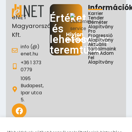
Információ
Karrier
Értéket
eNET
Tender
Déméter
Magyarország
és
Alapítvány
Pro
Hívjon
Kft.
Progressió
lehetőséget
minket!
Alapítvány
Aktuális
info (@)
teremtünk
tartalmaink
Nem Adom
enet.hu
Fel
Alapítvány
+36 1 373
0779
1095
Budapest,
Ipar utca
5.