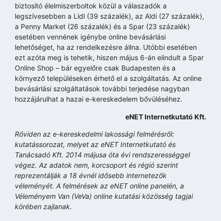
biztosító élelmiszerboltok közül a válaszadók a
legszívesebben a Lidl (39 százalék), az Aldi (27 százalék),
a Penny Market (26 százalék) és a Spar (23 százalék)
esetében vennének igénybe online bevásárlási
lehetőséget, ha az rendelkezésre állna. Utóbbi esetében
ezt azóta meg is tehetik, hiszen május 6-án elindult a Spar
Online Shop – bár egyelőre csak Budapesten és a
környező településeken érhető el a szolgáltatás. Az online
bevásárlási szolgáltatások további terjedése nagyban
hozzájárulhat a hazai e-kereskedelem bővüléséhez.
eNET Internetkutató Kft.
Röviden az e-kereskedelmi lakossági felmérésről:
kutatássorozat, melyet az eNET Internetkutató és
Tanácsadó Kft. 2014 májusa óta évi rendszerességgel
végez. Az adatok nem, korcsoport és régió szerint
reprezentálják a 18 évnél idősebb internetezők
véleményét. A felmérések az eNET online panelén, a
Véleményem Van (VeVa) online kutatási közösség tagjai
körében zajlanak.