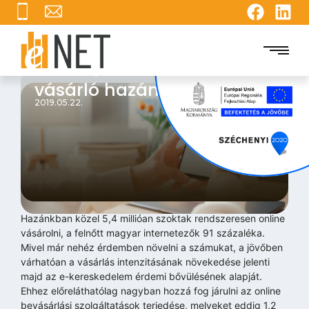
Közel 5,4 millió online
vásárló hazánkban
2019.05.22.
Hazánkban közel 5,4 millióan szoktak rendszeresen online
vásárolni, a felnőtt magyar internetezők 91 százaléka.
Mivel már nehéz érdemben növelni a számukat, a jövőben
várhatóan a vásárlás intenzitásának növekedése jelenti
majd az e-kereskedelem érdemi bővülésének alapját.
Ehhez előreláthatólag nagyban hozzá fog járulni az online
bevásárlási szolgáltatások terjedése, melyeket eddig 1,2