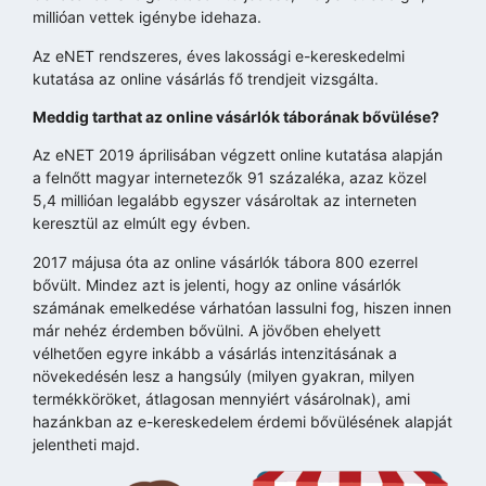
millióan vettek igénybe idehaza.
Az eNET rendszeres, éves lakossági e-kereskedelmi
kutatása az online vásárlás fő trendjeit vizsgálta.
Meddig tarthat az online vásárlók táborának bővülése?
Az eNET 2019 áprilisában végzett online kutatása alapján
a felnőtt magyar internetezők 91 százaléka, azaz közel
5,4 millióan legalább egyszer vásároltak az interneten
keresztül az elmúlt egy évben.
2017 májusa óta az online vásárlók tábora 800 ezerrel
bővült. Mindez azt is jelenti, hogy az online vásárlók
számának emelkedése várhatóan lassulni fog, hiszen innen
már nehéz érdemben bővülni. A jövőben ehelyett
vélhetően egyre inkább a vásárlás intenzitásának a
növekedésén lesz a hangsúly (milyen gyakran, milyen
termékköröket, átlagosan mennyiért vásárolnak), ami
hazánkban az e-kereskedelem érdemi bővülésének alapját
jelentheti majd.