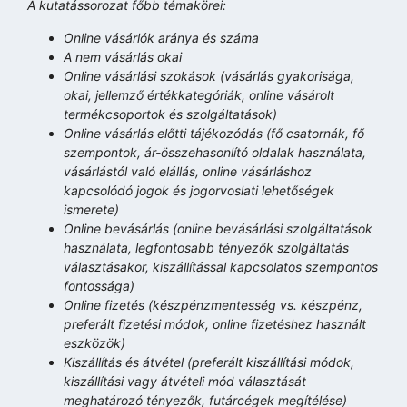
A kutatássorozat főbb témakörei:
Online vásárlók aránya és száma
A nem vásárlás okai
Online vásárlási szokások (vásárlás gyakorisága,
okai, jellemző értékkategóriák, online vásárolt
termékcsoportok és szolgáltatások)
Online vásárlás előtti tájékozódás (fő csatornák, fő
szempontok, ár-összehasonlító oldalak használata,
vásárlástól való elállás, online vásárláshoz
kapcsolódó jogok és jogorvoslati lehetőségek
ismerete)
Online bevásárlás (online bevásárlási szolgáltatások
használata, legfontosabb tényezők szolgáltatás
választásakor, kiszállítással kapcsolatos szempontos
fontossága)
Online fizetés (készpénzmentesség vs. készpénz,
preferált fizetési módok, online fizetéshez használt
eszközök)
Kiszállítás és átvétel (preferált kiszállítási módok,
kiszállítási vagy átvételi mód választását
meghatározó tényezők, futárcégek megítélése)