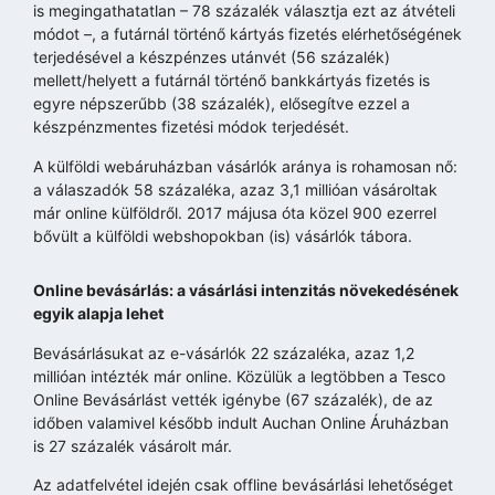
is megingathatatlan – 78 százalék választja ezt az átvételi
módot –, a futárnál történő kártyás fizetés elérhetőségének
terjedésével a készpénzes utánvét (56 százalék)
mellett/helyett a futárnál történő bankkártyás fizetés is
egyre népszerűbb (38 százalék), elősegítve ezzel a
készpénzmentes fizetési módok terjedését.
A külföldi webáruházban vásárlók aránya is rohamosan nő:
a válaszadók 58 százaléka, azaz 3,1 millióan vásároltak
már online külföldről. 2017 májusa óta közel 900 ezerrel
bővült a külföldi webshopokban (is) vásárlók tábora.
Online bevásárlás: a vásárlási intenzitás növekedésének
egyik alapja lehet
Bevásárlásukat az e-vásárlók 22 százaléka, azaz 1,2
millióan intézték már online. Közülük a legtöbben a Tesco
Online Bevásárlást vették igénybe (67 százalék), de az
időben valamivel később indult Auchan Online Áruházban
is 27 százalék vásárolt már.
Az adatfelvétel idején csak offline bevásárlási lehetőséget