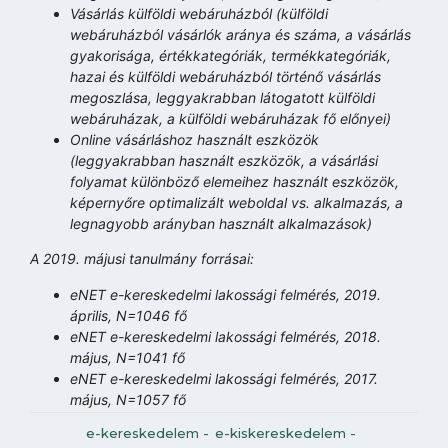
Vásárlás külföldi webáruházból (külföldi
webáruházból vásárlók aránya és száma, a vásárlás
gyakorisága, értékkategóriák, termékkategóriák,
hazai és külföldi webáruházból történő vásárlás
megoszlása, leggyakrabban látogatott külföldi
webáruházak, a külföldi webáruházak fő előnyei)
Online vásárláshoz használt eszközök
(leggyakrabban használt eszközök, a vásárlási
folyamat különböző elemeihez használt eszközök,
képernyőre optimalizált weboldal vs. alkalmazás, a
legnagyobb arányban használt alkalmazások)
A 2019. májusi tanulmány forrásai:
eNET e-kereskedelmi lakossági felmérés, 2019.
április, N=1046 fő
eNET e-kereskedelmi lakossági felmérés, 2018.
május, N=1041 fő
eNET e-kereskedelmi lakossági felmérés, 2017.
május, N=1057 fő
e-kereskedelem
-
e-kiskereskedelem
-