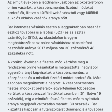
Az elmúlt években a legdinamikusabban az okostelefonon
online vásárlók, a készpénzmentes fizetési módokat
preferálók, illetve a külföldi webáruházból vagy külföldi
aukciós oldalon vásárlók aránya nőtt.
Bár internetes vásárlás esetén a leggyakrabban használt
eszköz továbbra is a laptop (52%) és az asztali
számítógép (51%), az okostelefon is egyre
meghatározóbb: az online vásárláshoz okostelefont
használók aránya 2017 májusa óta 30 százalékról 48
százalékra nőtt.
A korábbi években a fizetési mód kérdése még a
rendszeres online vásárlókat is megosztotta: nagyjából
egyenlő arányt képviseltek a készpénzmentes, a
készpénzes és a mindkét fizetési módot preferálók. Mára
azonban megváltozott a helyzet. A készpénzmentes
fizetési módokat preferálók egyértelműen többségbe
kerültek a készpénzzel fizetőkkel szemben (51, illetve 19
százalék), míg a mindkét típusú fizetési módra nyitottak
aránya nagyjából változatlan maradt, 30 százalék. Bár
kiszállítás kapcsán a futárszolgálat dominanciája továbbra