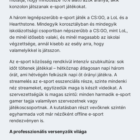
konzolon játszanak e-sport játékokat.
A három legnépszerűbb e-sport játék a CS:GO, a LoL és a
Hearthstone. Mindegyik korosztályban és mindegyik
iskolázottsági csoportban népszerűbb a CS:GO, mint LoL,
de minél idősebb valaki, és minél magasabb az iskolai
végzettsége, annál kisebb az esély arra, hogy
valamelyikkel is játsszon.
Az e-sport közösség rendkívül intenzív szubkultúra: sok
időt töltenek játékkal – hétköznap átlagosan napi három
órát, ami hétvégén felkúszik napi öt órányi játékra. A
streamelés az e-sport esszenciális része, szinte mindenki
néz streameket, egytizedük maga is készít videókat. A
szervezettségük is magas szintű: minden harmadik e-sport
gamer tagja valamilyen szervezetnek vagy
játékoscsoportnak. A kutatásban részt vevőknek szintén
egyharmada volt már nézőként offline e-sport
rendezvényen is.
A professzionális versenyzők világa