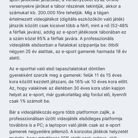
versenyekre járókat e tábor részének tekintjük, akkor a
számukat kb. 200.000 főre tehetjük. Míg a tágan
értelmezett videojátékot (digitális eszközökön való játék)
játszók között csak kicsivel több a férfi, mint a nő (52-48%
a férfiak javára), addig az e-sport játékosok táborában ez
a szám közel 95% a férfiak javára. A professzionális
videojáték elsősorban a fiatalokat szippantja be: ötből
négyen 25 év alattiak, az e-sport gamerek harmada 18 év
alatti.
Az e-sporttal való első tapasztalatokat döntően
gyerekként szerzik meg a gamerek: felük 11 és 15 éves
kora között kezdett játszani, de 16%-uk 10 éves kora előtt.
Az, hogy valakinek az életében 30 éves kora után kapjon
helyet az e-sport, már gyakorlatilag alig fordul elő, ilyenről
csak 1% számolt be.
Bár a videojátékozás egyre több platformon zajlik, a
professzionálisan űzött videojáték elsődleges platformja
továbbra is a PC; a laptopon való játék csak az e-sport
gamerek negyedére jellemző. A konzolos játékok helyzetét
mutatja, hogy mindössze 10% alatti azok aránya, akik