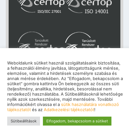
Weboldalunk sütiket használ szolgáltatásaink biztosítása,
a felhasználói élmény javítása, látogatottságunk mérése,
elemzése, valamint a hirdetések személyre szabása és
Impresszum
|
Adatkezelési tájékoztató
|
annak mérése érdekében. Az "Elfogadom, bekapcsolom a
Cookie szabályzat
|
Visszaélés-bejelentés
|
sütiket" gombra kattintva Ön beleegyezik az összes süti
Szerzői jogok
(teljesítmény, analitika, hirdetések, besorolással nem
© 2026 eNET Magyaroszág Kft. – Minden jog
rendelkező) használatába. A Sütibeállításoknál lehetősége
fenntartva
nyílik azok szerkesztésére, majd mentésére. További
információkért olvassa el a
sütik használatára vonatkozó
tájékoztatót
és az
Adatkezelési tájékoztatót
!
Sütibeállítások
Elfogadom, bekapcsolom a sütiket