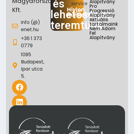
Magyarország
és
Alapítvány
Pro
Hívjon
Kft.
Progressió
lehetőséget
minket!
Alapítvány
Aktuális
info (@)
teremtünk
tartalmaink
Nem Adom
enet.hu
Fel
Alapítvány
+36 1 373
0779
1095
Budapest,
Ipar utca
5.