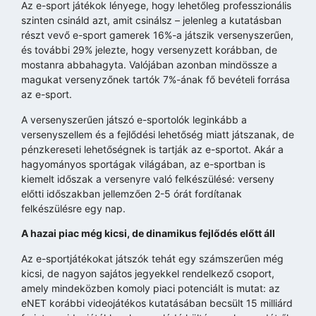
Az e-sport játékok lényege, hogy lehetőleg professzionális
szinten csináld azt, amit csinálsz – jelenleg a kutatásban
részt vevő e-sport gamerek 16%-a játszik versenyszerűen,
és további 29% jelezte, hogy versenyzett korábban, de
mostanra abbahagyta. Valójában azonban mindössze a
magukat versenyzőnek tartók 7%-ának fő bevételi forrása
az e-sport.
A versenyszerűen játszó e-sportolók leginkább a
versenyszellem és a fejlődési lehetőség miatt játszanak, de
pénzkereseti lehetőségnek is tartják az e-sportot. Akár a
hagyományos sportágak világában, az e-sportban is
kiemelt időszak a versenyre való felkészülésé: verseny
előtti időszakban jellemzően 2-5 órát fordítanak
felkészülésre egy nap.
A hazai piac még kicsi, de dinamikus fejlődés előtt áll
Az e-sportjátékokat játszók tehát egy számszerűen még
kicsi, de nagyon sajátos jegyekkel rendelkező csoport,
amely mindeközben komoly piaci potenciált is mutat: az
eNET korábbi videojátékos kutatásában becsült 15 milliárd