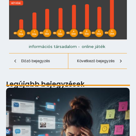
információs társadalom
-
online játék
Előző bejegyzés
Következő bejegyzés
Legújabb bejegyzések