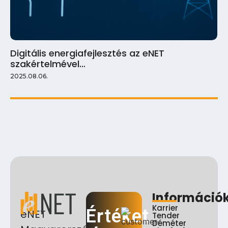
Digitális energiafejlesztés az eNET
szakértelmével…
2025.08.06.
Információ
Karrier
Értéket
eNET
Tender
Déméter