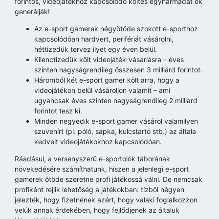
forintos, videojátékhoz kapcsolódó költés egyharmadát ők
generálják!
Az e-sport gamerek négyötöde szokott e-sporthoz
kapcsolódóan hardvert, perifériát vásárolni,
héttizedük tervez ilyet egy éven belül.
Kilenctizedük költ videojáték-vásárlásra – éves
szinten nagyságrendileg összesen 3 milliárd forintot.
Háromból két e-sport gamer költ arra, hogy a
videojátékon belül vásároljon valamit – ami
ugyancsak éves szinten nagyságrendileg 2 milliárd
forintot tesz ki.
Minden negyedik e-sport gamer vásárol valamilyen
szuvenírt (pl. póló, sapka, kulcstartó stb.) az általa
kedvelt videojátékokhoz kapcsolódóan.
Ráadásul, a versenyszerű e-sportolók táborának
növekedésére számíthatunk, hiszen a jelenlegi e-sport
gamerek ötöde szeretne profi játékossá válni. De nemcsak
profiként rejlik lehetőség a játékokban: tízből négyen
jelezték, hogy fizetnének azért, hogy valaki foglalkozzon
velük annak érdekében, hogy fejlődjenek az általuk