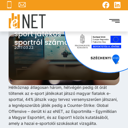
Közel 200.000 hazai e-
sport játékos – az e-
sportról számokban
2017.03.22.
Hétköznap átlagosan három, hétvégén pedig öt órát
töltenek az e-sport játékokat játszó magyar fiatalok e-
sporttal, 44% játszik vagy tervez versenyszerűen játszani,
a legnépszerűbb játék pedig a Counter-Strike: Global
Offensive – derült ki az eNET, az Esportmilla – Egymillióan
a Magyar Esportért, és az Esport1 közös kutatásából,
amely a hazai e-sportolói szokásokat vizsgálta.