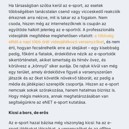
Ha társaságban szóba kerül az e-sport, az esetek
többségében tanácstalan csend vagy vicceskedő reakciók
érkeznek arra nézve, mit is takar ez a fogalom. Nem
csoda, hiszen még az internetezőknek is csupán az
egyötöde hallott jelenleg az e-sportról. A professzionális
videojáték megítélése meglehetősen vitatott:
a többség
elítéli a napi több órát videojátékozó versenyzőket
, és nem
érti, hogyan fecsérelhetik erre az idejüket – egy kisebbség
pedig, főként a fiatalok, érdeklődve nézik az e-sportolók
sikertörténeteit, akiket ismertség és hírnév övez, és
körülvesz a „könnyű” siker aurája. De rajtuk kívül van még
egy terület, amely érdeklődve figyeli a versenyszerűen
játszók és az őket követők növekvő táborát, ez pedig a
média és játékpiaci szereplők csoportja. Hiszen az e-sport
nemcsak sokak szórakozása, hanem hatalmas biznisz is.
Hogy mégis mekkora, annak meghatározásában van
segítségünkre az eNET e-sport kutatása.
Kicsi a bors, de erős
Az e-sport hazai bázisa még viszonylag kicsi: ha az e-
sport játékokat játszókat, a versenyzőket és az offline