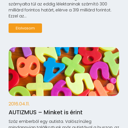
szárnyalta túl az eddig lélektaninak számító 300
milliárd forintos határt, elérve a 319 milliárd forintot.
Ezzel az...
Elolvasom
2016.04.11.
AUTIZMUS – Minket is érint
Száz emberből egy autista. Valószínűleg
mindannyian találkoztunk már autistával a buszon, az