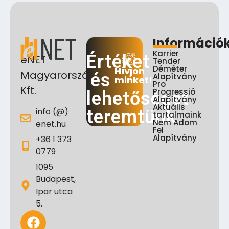
Információ
Karrier
Értéket
eNET
Tender
Déméter
Hívjon
Magyarország
és
Alapítvány
minket!
Pro
Kft.
Progressió
lehetőséget
Alapítvány
Aktuális
info (@)
teremtünk
tartalmaink
Nem Adom
enet.hu
Fel
Alapítvány
+36 1 373
0779
1095
Budapest,
Ipar utca
5.