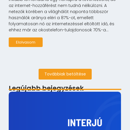
az internet-hozzáférést nem tudná nélkülözni. A
netezők körében a világhálót naponta többször
használók aránya eléri a 87%-ot, emellett
folyamatosan nő az internetezéssel eltöltött idő, és
ehhez már az okostelefon-tulajdonosok 70%-a...
Elolvasom
Továbbiak betöltése
Legújabb bejegyzések