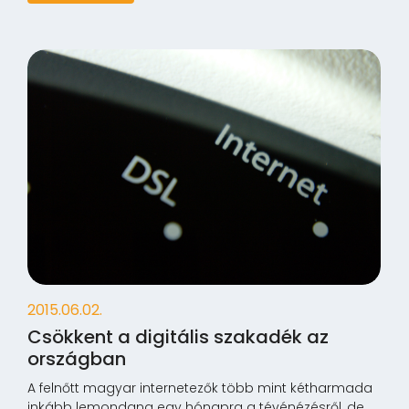
2015.06.02.
Csökkent a digitális szakadék az
országban
A felnőtt magyar internetezők több mint kétharmada
inkább lemondana egy hónapra a tévénézésről, de