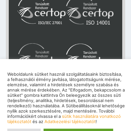
Weboldalunk sütiket használ szolgáltatásaink biztosítása,
a felhasználói élmény javítása, látogatottságunk mérése,
elemzése, valamint a hirdetések személyre szabása és
Impresszum
|
Adatkezelési tájékoztató
|
annak mérése érdekében. Az "Elfogadom, bekapcsolom a
Cookie szabályzat
|
Visszaélés-bejelentés
|
sütiket" gombra kattintva Ön beleegyezik az összes süti
(teljesítmény, analitika, hirdetések, besorolással nem
Szerzői jogok
© 2026 eNET Magyaroszág Kft. – Minden jog
rendelkező) használatába. A Sütibeállításoknál lehetősége
nyílik azok szerkesztésére, majd mentésére. További
fenntartva
információkért olvassa el a
sütik használatára vonatkozó
tájékoztatót
és az
Adatkezelési tájékoztatót
!