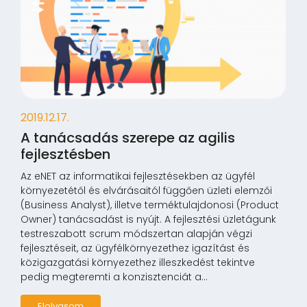
2019.12.17.
A tanácsadás szerepe az agilis
fejlesztésben
Az eNET az informatikai fejlesztésekben az ügyfél
környezetétől és elvárásaitól függően üzleti elemzői
(Business Analyst), illetve terméktulajdonosi (Product
Owner) tanácsadást is nyújt. A fejlesztési üzletágunk
testreszabott scrum módszertan alapján végzi
fejlesztéseit, az ügyfélkörnyezethez igazítást és
közigazgatási környezethez illeszkedést tekintve
pedig megteremti a konzisztenciát a...
Elolvasom