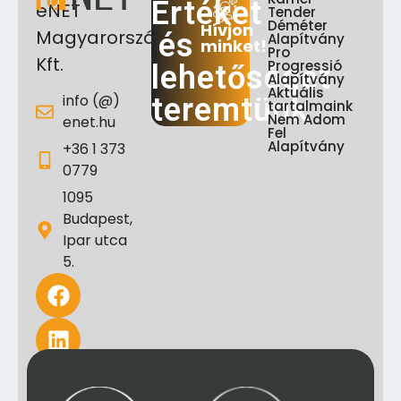
Értéket
eNET
Tender
Déméter
Hívjon
Magyarország
és
Alapítvány
minket!
Pro
Kft.
Progressió
lehetőséget
Alapítvány
Aktuális
info (@)
teremtünk
tartalmaink
Nem Adom
enet.hu
Fel
Alapítvány
+36 1 373
0779
1095
Budapest,
Ipar utca
5.