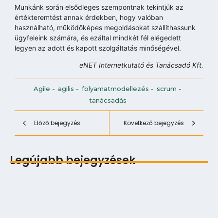
Munkánk során elsődleges szempontnak tekintjük az
értékteremtést annak érdekben, hogy valóban
használható, működőképes megoldásokat szállíthassunk
ügyfeleink számára, és ezáltal mindkét fél elégedett
legyen az adott és kapott szolgáltatás minőségével.
eNET Internetkutató és Tanácsadó Kft.
Agile
-
agilis
-
folyamatmodellezés
-
scrum
-
tanácsadás
Előző bejegyzés
Következő bejegyzés
Legújabb bejegyzések
Digitális multitasking és a Zeigarnik‑effektus
2026.06.12.