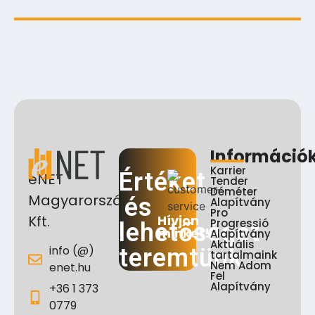
2025.08.06.
Információ
Karrier
Értéket
eNET
Tender
Déméter
Magyarország
és
Alapítvány
Pro
Hívjon
Kft.
Progressió
lehetőséget
minket!
Alapítvány
Aktuális
info (@)
teremtünk
tartalmaink
Nem Adom
enet.hu
Fel
Alapítvány
+36 1 373
0779