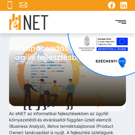
A tanácsadás szerepe az
agilis fejlesztésben
2019.12.17.
Az eNET az informatikai fejlesztésekben az ügyfél
környezetétől és elvárásaitól függően üzleti elemzői
(Business Analyst), illetve terméktulajdonosi (Product
Owner) tanácsadást is nyújt. A fejlesztési üzletágunk