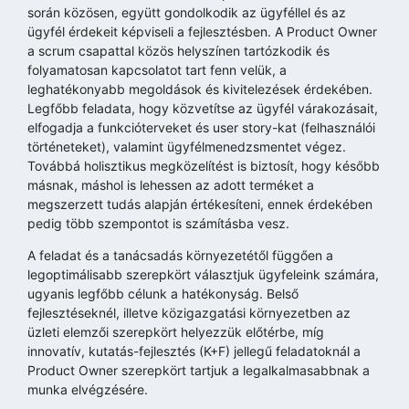
során közösen, együtt gondolkodik az ügyféllel és az
ügyfél érdekeit képviseli a fejlesztésben. A Product Owner
a scrum csapattal közös helyszínen tartózkodik és
folyamatosan kapcsolatot tart fenn velük, a
leghatékonyabb megoldások és kivitelezések érdekében.
Legfőbb feladata, hogy közvetítse az ügyfél várakozásait,
elfogadja a funkcióterveket és user story-kat (felhasználói
történeteket), valamint ügyfélmenedzsmentet végez.
Továbbá holisztikus megközelítést is biztosít, hogy később
másnak, máshol is lehessen az adott terméket a
megszerzett tudás alapján értékesíteni, ennek érdekében
pedig több szempontot is számításba vesz.
A feladat és a tanácsadás környezetétől függően a
legoptimálisabb szerepkört választjuk ügyfeleink számára,
ugyanis legfőbb célunk a hatékonyság. Belső
fejlesztéseknél, illetve közigazgatási környezetben az
üzleti elemzői szerepkört helyezzük előtérbe, míg
innovatív, kutatás-fejlesztés (K+F) jellegű feladatoknál a
Product Owner szerepkört tartjuk a legalkalmasabbnak a
munka elvégzésére.