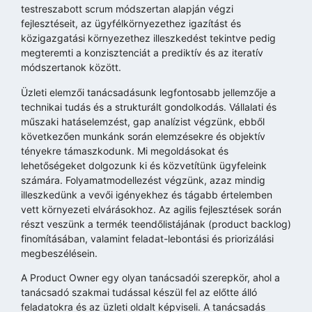
testreszabott scrum módszertan alapján végzi
fejlesztéseit, az ügyfélkörnyezethez igazítást és
közigazgatási környezethez illeszkedést tekintve pedig
megteremti a konzisztenciát a prediktív és az iteratív
módszertanok között.
Üzleti elemzői tanácsadásunk legfontosabb jellemzője a
technikai tudás és a strukturált gondolkodás. Vállalati és
műszaki hatáselemzést, gap analízist végzünk, ebből
következően munkánk során elemzésekre és objektív
tényekre támaszkodunk. Mi megoldásokat és
lehetőségeket dolgozunk ki és közvetítünk ügyfeleink
számára. Folyamatmodellezést végzünk, azaz mindig
illeszkedünk a vevői igényekhez és tágabb értelemben
vett környezeti elvárásokhoz. Az agilis fejlesztések során
részt veszünk a termék teendőlistájának (product backlog)
finomításában, valamint feladat-lebontási és priorizálási
megbeszélésein.
A Product Owner egy olyan tanácsadói szerepkör, ahol a
tanácsadó szakmai tudással készül fel az előtte álló
feladatokra és az üzleti oldalt képviseli. A tanácsadás