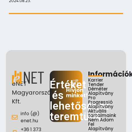
2024.08.23.
Információ
Karrier
Értéket
eNET
Tender
Déméter
Hívjon
Magyarország
és
Alapítvány
minket!
Pro
Kft.
Progressió
lehetőséget
Alapítvány
Aktuális
info (@)
teremtünk
tartalmaink
Nem Adom
enet.hu
Fel
Alapítvány
+36 1 373