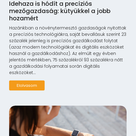
Idehaza is hódít a precíziós
mezőgazdaság: kütyükkel a jobb
hozamért
Hazánkban a növénytermesztő gazdaságok nyitottak
a precíziós technológiákra, saját bevallásuk szerint 23
százalék jelenleg is precíziós gazdálkodást folytat
(azaz modern technológiákat és digitális eszközöket
használ a gazdálkodáshoz). Az elmúlt egy évben
jelentős mértékben, 75 százalékról 93 százalékra nőtt
a gazdálkodási folyamatai során digitális
eszközöket...
Elolvasom