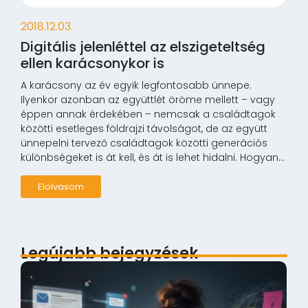
2018.12.03.
Digitális jelenléttel az elszigeteltség
ellen karácsonykor is
A karácsony az év egyik legfontosabb ünnepe.
Ilyenkor azonban az együttlét öröme mellett – vagy
éppen annak érdekében – nemcsak a családtagok
közötti esetleges földrajzi távolságot, de az együtt
ünnepelni tervező családtagok közötti generációs
különbségeket is át kell, és át is lehet hidalni. Hogyan...
Elolvasom
Legújabb bejegyzések