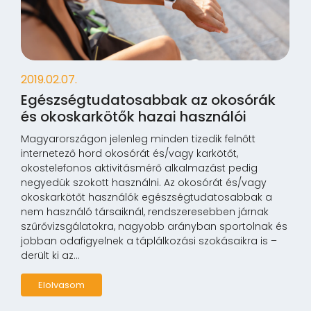
2019.02.07.
Egészségtudatosabbak az okosórák
és okoskarkötők hazai használói
Magyarországon jelenleg minden tizedik felnőtt
internetező hord okosórát és/vagy karkötőt,
okostelefonos aktivitásmérő alkalmazást pedig
negyedük szokott használni. Az okosórát és/vagy
okoskarkötőt használók egészségtudatosabbak a
nem használó társaiknál, rendszeresebben járnak
szűrővizsgálatokra, nagyobb arányban sportolnak és
jobban odafigyelnek a táplálkozási szokásaikra is –
derült ki az...
Elolvasom