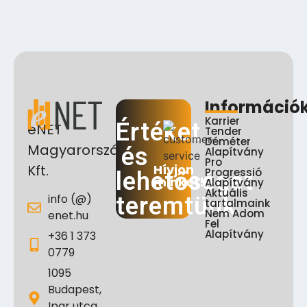
Információ
Karrier
Értéket
eNET
Tender
Déméter
Magyarország
és
Alapítvány
Pro
Hívjon
Kft.
Progressió
lehetőséget
minket!
Alapítvány
Aktuális
info (@)
teremtünk
tartalmaink
Nem Adom
enet.hu
Fel
Alapítvány
+36 1 373
0779
1095
Budapest,
Ipar utca