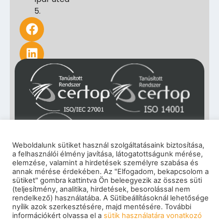
5.
Weboldalunk sütiket használ szolgáltatásaink biztosítása,
a felhasználói élmény javítása, látogatottságunk mérése,
elemzése, valamint a hirdetések személyre szabása és
Impresszum
|
Adatkezelési tájékoztató
|
annak mérése érdekében. Az "Elfogadom, bekapcsolom a
sütiket" gombra kattintva Ön beleegyezik az összes süti
Cookie szabályzat
|
Visszaélés-bejelentés
|
(teljesítmény, analitika, hirdetések, besorolással nem
Szerzői jogok
rendelkező) használatába. A Sütibeállításoknál lehetősége
© 2026 eNET Magyaroszág Kft. – Minden jog
nyílik azok szerkesztésére, majd mentésére. További
fenntartva
információkért olvassa el a
sütik használatára vonatkozó