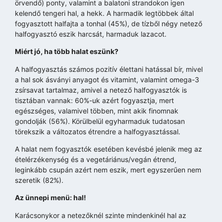
örvendő) ponty, valamint a balatoni strandokon igen
kelendő tengeri hal, a hekk. A harmadik legtöbbek által
fogyasztott halfajta a tonhal (45%), de tízből négy netező
halfogyasztó eszik harcsát, harmaduk lazacot.
Miért jó, ha több halat eszünk?
A halfogyasztás számos pozitív élettani hatással bír, mivel
a hal sok ásványi anyagot és vitamint, valamint omega-3
zsírsavat tartalmaz, amivel a netező halfogyasztók is
tisztában vannak: 60%-uk azért fogyasztja, mert
egészséges, valamivel többen, mint akik finomnak
gondolják (56%). Körülbelül egyharmaduk tudatosan
törekszik a változatos étrendre a halfogyasztással.
A halat nem fogyasztók esetében kevésbé jelenik meg az
ételérzékenység és a vegetáriánus/vegán étrend,
leginkább csupán azért nem eszik, mert egyszerűen nem
szeretik (82%).
Az ünnepi menü: hal!
Karácsonykor a netezőknél szinte mindenkinél hal az