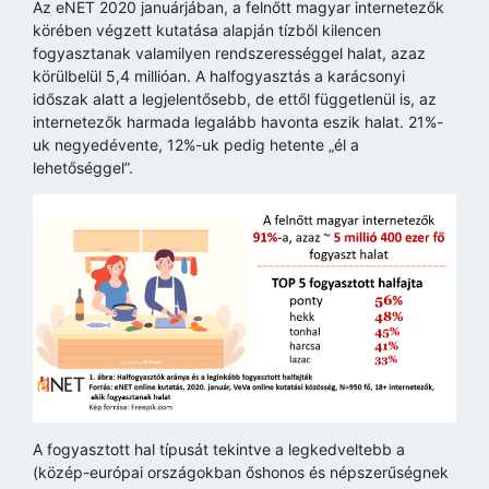
Az eNET 2020 januárjában, a felnőtt magyar internetezők
körében végzett kutatása alapján tízből kilencen
fogyasztanak valamilyen rendszerességgel halat, azaz
körülbelül 5,4 millióan. A halfogyasztás a karácsonyi
időszak alatt a legjelentősebb, de ettől függetlenül is, az
internetezők harmada legalább havonta eszik halat. 21%-
uk negyedévente, 12%-uk pedig hetente „él a
lehetőséggel”.
A fogyasztott hal típusát tekintve a legkedveltebb a
(közép-európai országokban őshonos és népszerűségnek