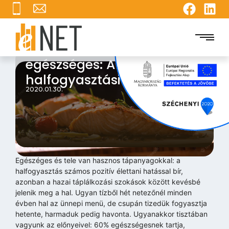
Ritkán esszük, pedig
egészséges: A nagy
halfogyasztási körkép
2020.01.30.
Egészéges és tele van hasznos tápanyagokkal: a
halfogyasztás számos pozitív élettani hatással bír,
azonban a hazai táplálkozási szokások között kevésbé
jelenik meg a hal. Ugyan tízből hét netezőnél minden
évben hal az ünnepi menü, de csupán tizedük fogyasztja
hetente, harmaduk pedig havonta. Ugyanakkor tisztában
vagyunk az előnyeivel: 60% egészségesnek tartja,