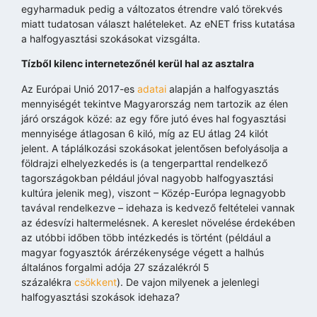
egyharmaduk pedig a változatos étrendre való törekvés
miatt tudatosan választ halételeket. Az eNET friss kutatása
a halfogyasztási szokásokat vizsgálta.
Tízből kilenc internetezőnél kerül hal az asztalra
Az Európai Unió 2017-es
adatai
alapján a halfogyasztás
mennyiségét tekintve Magyarország nem tartozik az élen
járó országok közé: az egy főre jutó éves hal fogyasztási
mennyisége átlagosan 6 kiló, míg az EU átlag 24 kilót
jelent. A táplálkozási szokásokat jelentősen befolyásolja a
földrajzi elhelyezkedés is (a tengerparttal rendelkező
tagországokban például jóval nagyobb halfogyasztási
kultúra jelenik meg), viszont – Közép-Európa legnagyobb
tavával rendelkezve – idehaza is kedvező feltételei vannak
az édesvízi haltermelésnek. A kereslet növelése érdekében
az utóbbi időben több intézkedés is történt (például a
magyar fogyasztók árérzékenysége végett a halhús
általános forgalmi adója 27 százalékról 5
százalékra
csökkent
). De vajon milyenek a jelenlegi
halfogyasztási szokások idehaza?