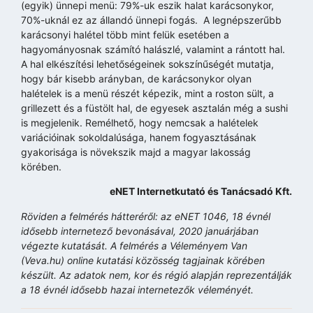
(egyik) ünnepi menü: 79%-uk eszik halat karácsonykor,
70%-uknál ez az állandó ünnepi fogás. A legnépszerűbb
karácsonyi halétel több mint felük esetében a
hagyományosnak számító halászlé, valamint a rántott hal.
A hal elkészítési lehetőségeinek sokszínűségét mutatja,
hogy bár kisebb arányban, de karácsonykor olyan
halételek is a menü részét képezik, mint a roston sült, a
grillezett és a füstölt hal, de egyesek asztalán még a sushi
is megjelenik. Remélhető, hogy nemcsak a halételek
variációinak sokoldalúsága, hanem fogyasztásának
gyakorisága is növekszik majd a magyar lakosság
körében.
eNET Internetkutató és Tanácsadó Kft.
Röviden a felmérés hátteréről: az eNET 1046, 18 évnél
idősebb internetező bevonásával, 2020 januárjában
végezte kutatását. A felmérés a Véleményem Van
(Veva.hu) online kutatási közösség tagjainak körében
készült. Az adatok nem, kor és régió alapján reprezentálják
a 18 évnél idősebb hazai internetezők véleményét.