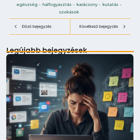
egészség
-
halfogyasztás
-
karácsony
-
kutatás
-
szokások
Előző bejegyzés
Következő bejegyzés
Legújabb bejegyzések