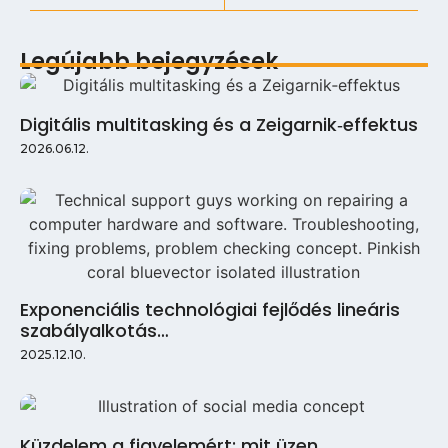
Legújabb bejegyzések
Digitális multitasking és a Zeigarnik‑effektus
2026.06.12.
Exponenciális technológiai fejlődés lineáris
szabályalkotás…
2025.12.10.
Küzdelem a figyelemért: mit üzen…