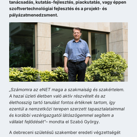
tanácsadás, kutatás-fejlesztés, piackutatás, vagy éppen
szoftvertechnológiai fejlesztés és a projekt- és
pályázatmenedzsment.
„Számomra az eNET maga a szakmaiság és szakértelem.
A hazai üzleti életben való aktív részvételt és az
élethosszig tartó tanulást fontos értéknek tartom, így
ezentúl a nemzetközi terepen szerzett tapasztalataimmal
és korábbi vezérigazgatói látószögemmel segítem a
vállalat fejlődését”
– mondta el Szabó György.
A debreceni születésű szakember eredeti végzettségét