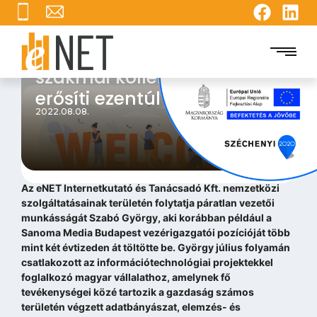
KARRIERHÍR: Szabó György
az eNET kiemelkedő
szakmai kollektíváját
erősíti ezentúl
2022.08.08.
Az eNET Internetkutató és Tanácsadó Kft. nemzetközi
szolgáltatásainak területén folytatja páratlan vezetői
munkásságát Szabó György, aki korábban például a
Sanoma Media Budapest vezérigazgatói pozícióját több
mint két évtizeden át töltötte be. György július folyamán
csatlakozott az információtechnológiai projektekkel
foglalkozó magyar vállalathoz, amelynek fő
tevékenységei közé tartozik a gazdaság számos
területén végzett adatbányászat, elemzés- és