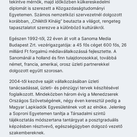
tekintve mérnök, majd időközben külkereskedelmi
diplomát is szerezett a Közgazdaságtudományi
Egyetemen. Számos nemzetközi szervezetnél dolgozott
korábban, „Chilétől Kínáig” beutazta a világot, rengeteg
tapasztalatot szerezve a különböző kultúrákról.
Egészen 1992-től, 22 éven át volt a Sanoma Media
Budapest Zrt. vezérigazgatója: a 45 fős céget 600 fős, 26
milliárd Ft forgalmú médiavállalkozássá fejlesztette. A
Sanománál a holland és finn tulajdonosokkal, továbbá
német, francia, amerikai, orosz üzleti partnerekkel
dolgozott együtt szorosan.
2004-től kezdve saját vállalkozásában üzleti
tanácsadással, üzleti- és pénzügyi tervek készítésével
foglalkozott. Mindeközben három évig a Menedzserek
Országos Szövetségének, négy éven keresztül pedig a
Magyar Lapkiadók Egyesületének volt az elnöke. Jelenleg
a Soproni Egyetemen tanítja a Társadalmi szintű
tájékoztatás módszertana tantárgyat a posztgraduális
képzésben résztvevő, egészségügyben dolgozó vezető
szakembereknek.