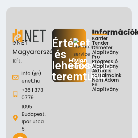
Információ
Karrier
Értéket
eNET
Tender
Déméter
Magyarország
és
Alapítvány
Pro
Hívjon
Kft.
Progressió
lehetőséget
minket!
Alapítvány
Aktuális
info (@)
teremtünk
tartalmaink
Nem Adom
enet.hu
Fel
Alapítvány
+36 1 373
0779
1095
Budapest,
Ipar utca
5.