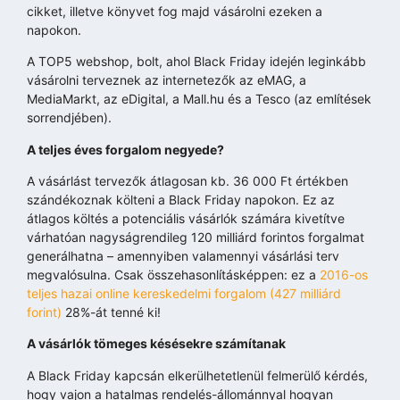
cikket, illetve könyvet fog majd vásárolni ezeken a
napokon.
A TOP5 webshop, bolt, ahol Black Friday idején leginkább
vásárolni terveznek az internetezők az eMAG, a
MediaMarkt, az eDigital, a Mall.hu és a Tesco (az említések
sorrendjében).
A teljes éves forgalom negyede?
A vásárlást tervezők átlagosan kb. 36 000 Ft értékben
szándékoznak költeni a Black Friday napokon. Ez az
átlagos költés a potenciális vásárlók számára kivetítve
várhatóan nagyságrendileg 120 milliárd forintos forgalmat
generálhatna – amennyiben valamennyi vásárlási terv
megvalósulna. Csak összehasonlításképpen: ez a
2016-os
teljes hazai online kereskedelmi forgalom (427 milliárd
forint)
28%-át tenné ki!
A vásárlók tömeges késésekre számítanak
A Black Friday kapcsán elkerülhetetlenül felmerülő kérdés,
hogy vajon a hatalmas rendelés-állománnyal hogyan