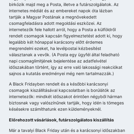
birkózik majd meg a Posta, illetve a futárszolgálatok. Az
internetes médiát és az embereket napok óta lázban
tartják a Magyar Postának a megnövekedett
csomagfeladásra adott megoldási eszközei. Az
internetezők fele hallott arról, hogy a Posta a külföldről
rendelt csomagok kapcsán figyelmeztetést adott ki, hogy
legalább két hónappal karácsony előtt érdemes
megrendelni ezeket, ha levélpostai kézbesítést
választanak a vevők. (A Posta egy ügyfél által feladható
napi csomaglimitjének bejelentése az adatfelvétel
időszakában történt, így az erre való lakossági reakciókat
sajnos a kutatás eredményei még nem tartalmazzák.)
A Black Fridayben rendelt és a későbbi karácsonyi
csomagok kiszállításával kapcsolatban is borúlátók az
internetezők: mindkét időszakot érintően négyből hárman
biztosnak vagy valószínűnek tartják, hogy idén is tömeges
késésekre számíthatunk ezen küldeményeknél.
Előrehozott vásárlások, futárszolgálatos kiszállítás
Már a tavalyi Black Friday után és a karácsonyi időszakban