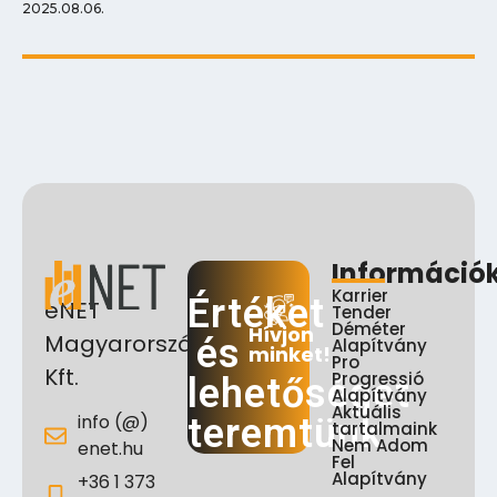
2025.08.06.
Információ
Karrier
Értéket
eNET
Tender
Déméter
Hívjon
Magyarország
és
Alapítvány
minket!
Pro
Kft.
Progressió
lehetőséget
Alapítvány
Aktuális
info (@)
teremtünk
tartalmaink
Nem Adom
enet.hu
Fel
Alapítvány
+36 1 373