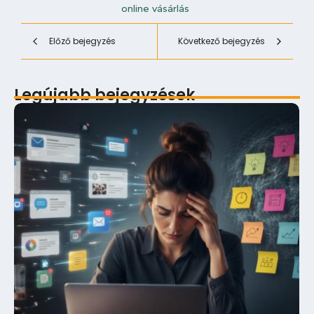
online vásárlás
Előző bejegyzés
Következő bejegyzés
Legújabb bejegyzések