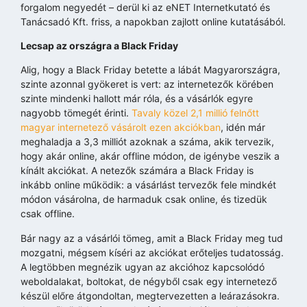
forgalom negyedét – derül ki az eNET Internetkutató és
Tanácsadó Kft. friss, a napokban zajlott online kutatásából.
Lecsap az országra a Black Friday
Alig, hogy a Black Friday betette a lábát Magyarországra,
szinte azonnal gyökeret is vert: az internetezők körében
szinte mindenki hallott már róla, és a vásárlók egyre
nagyobb tömegét érinti.
Tavaly közel 2,1 millió felnőtt
magyar internetező vásárolt ezen akciókban
, idén már
meghaladja a 3,3 milliót azoknak a száma, akik tervezik,
hogy akár online, akár offline módon, de igénybe veszik a
kínált akciókat. A netezők számára a Black Friday is
inkább online működik: a vásárlást tervezők fele mindkét
módon vásárolna, de harmaduk csak online, és tizedük
csak offline.
Bár nagy az a vásárlói tömeg, amit a Black Friday meg tud
mozgatni, mégsem kíséri az akciókat erőteljes tudatosság.
A legtöbben megnézik ugyan az akcióhoz kapcsolódó
weboldalakat, boltokat, de négyből csak egy internetező
készül előre átgondoltan, megtervezetten a leárazásokra.