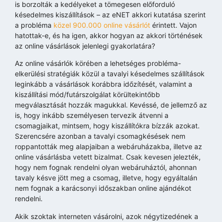
is borzolták a kedélyeket a tömegesen előforduló
késedelmes kiszállítások – az eNET akkori kutatása szerint
a probléma
közel 900.000 online vásárlót
érintett. Vajon
hatottak-e, és ha igen, akkor hogyan az akkori történések
az online vásárlások jelenlegi gyakorlatára?
Az online vásárlók körében a lehetséges probléma-
elkerülési stratégiák közül a tavalyi késedelmes szállítások
leginkább a vásárlások korábbra időzítését, valamint a
kiszállítási mód/futárszolgálat körültekintőbb
megválasztását hozzák magukkal. Kevéssé, de jellemző az
is, hogy inkább személyesen tervezik átvenni a
csomagjaikat, mintsem, hogy kiszállítókra bízzák azokat.
Szerencsére azonban a tavalyi csomagkésések nem
roppantották meg alapjaiban a webáruházakba, illetve az
online vásárlásba vetett bizalmat. Csak kevesen jelezték,
hogy nem fognak rendelni olyan webáruháztól, ahonnan
tavaly késve jött meg a csomag, illetve, hogy egyáltalán
nem fognak a karácsonyi időszakban online ajándékot
rendelni.
Akik szoktak interneten vásárolni, azok négytizedének a