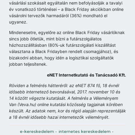
vásárlási szokásait egyáltalán nem befolyásolják a tavalyi
év vonatkozó történései – a Black Friday akciókban online
vásárolni tervezők harmadáról (36%) mondható el
ugyanez.
Mindenesetre, egyelőre az online Black Friday vásárlóknak
sincs jobb ötletük, mint bízni a futárszolgálatos
házhozszállításban (80%-uk futárszolgálati kiszállítást
választana a Black Fridayben rendelt csomagjához), és
bizakodni abban, hogy idén a logisztikai szolgáltatók
jobban teljesítenek.
eNET Internetkutató
és Tanácsadó Kft.
Röviden a felmérés hátteréről: az eNET 874 fő, 18 évnél
idősebb internetező bevonásával, 2017. november 10 és
14 között végezte kutatását. A felmérés a Véleményem
Van (Veva.hu) online kutatási közösség tagjainak körében
készült. Az adatok nem, kor és régió alapján reprezentálják
a 18 évnél idősebb hazai internetezők véleményét
.
e-kereskedelem
-
internetes kereskedelem
-