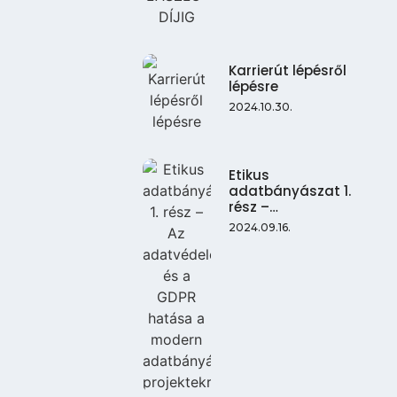
Karrierút lépésről
lépésre
2024.10.30.
Etikus
adatbányászat 1.
rész –…
2024.09.16.