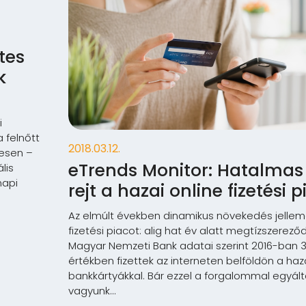
tes
k
i
 felnőtt
2018.03.12.
esen –
eTrends Monitor: Hatalmas 
lis
napi
rejt a hazai online fizetési p
Az elmúlt években dinamikus növekedés jelleme
fizetési piacot: alig hat év alatt megtízszerez
Magyar Nemzeti Bank adatai szerint 2016-ban 375
értékben fizettek az interneten belföldön a ha
bankkártyákkal. Bár ezzel a forgalommal egyál
vagyunk...