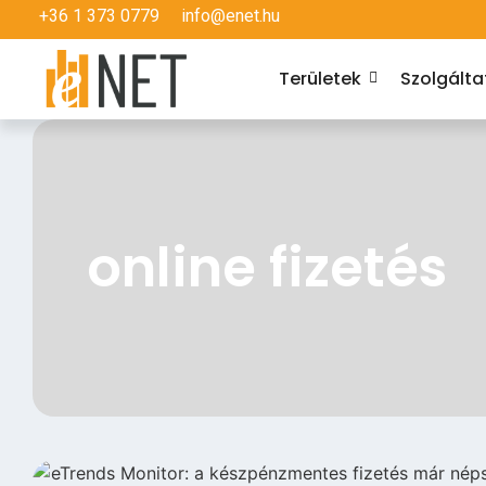
+36 1 373 0779
info@enet.hu
Területek
Szolgált
online fizetés