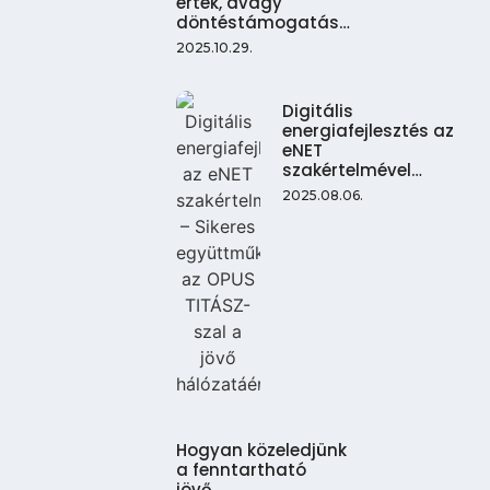
érték, avagy
döntéstámogatás…
2025.10.29.
Digitális
energiafejlesztés az
eNET
szakértelmével…
2025.08.06.
Hogyan közeledjünk
a fenntartható
jövő…