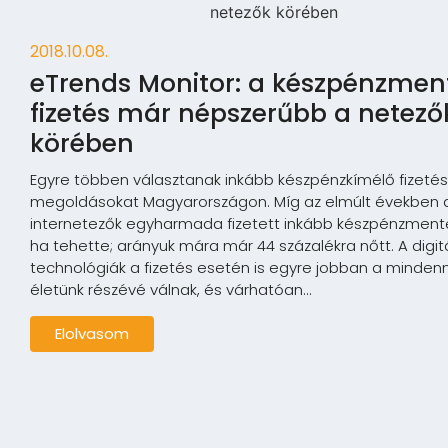
2018.10.08.
eTrends Monitor: a készpénzmen
fizetés már népszerűbb a netező
körében
Egyre többen választanak inkább készpénzkímélő fizetés
megoldásokat Magyarországon. Míg az elmúlt években a
internetezők egyharmada fizetett inkább készpénzment
ha tehette; arányuk mára már 44 százalékra nőtt. A digitá
technológiák a fizetés esetén is egyre jobban a minden
életünk részévé válnak, és várhatóan...
Elolvasom