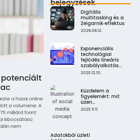
bejegyzések
Digitális
multitasking és a
Zeigarnik‑effektus
2026.06.12.
Exponenciális
technológiai
fejlődés lineáris
szabályalkotás…
2025.12.10.
potenciált
iac
Küzdelem a
figyelemért: mit
zte a hazai online
üzen…
ődött a volumene. A
2025.11.11.
 milliárd forint
zai kibocsátású
talán nem
Adatokból üzleti