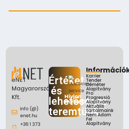
Otthonfelújítási Program 2024
2024.08.23.
Információ
Karrier
Értéket
eNET
Tender
Déméter
Magyarország
és
Alapítvány
Pro
Hívjon
Kft.
Progressió
lehetőséget
minket!
Alapítvány
Aktuális
info (@)
teremtünk
tartalmaink
Nem Adom
enet.hu
Fel
Alapítvány
+36 1 373