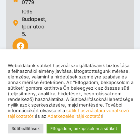
0779
1095
Budapest,
Ipar utca
5.
Weboldalunk sütiket használ szolgáltatásaink biztosítása,
a felhasználói élmény javítása, látogatottságunk mérése,
elemzése, valamint a hirdetések személyre szabása és
annak mérése érdekében. Az "Elfogadom, bekapcsolom a
sütiket" gombra kattintva Ön beleegyezik az összes süti
Impresszum
|
Adatkezelési tájékoztató
|
(teljesítmény, analitika, hirdetések, besorolással nem
Cookie szabályzat
|
Visszaélés-bejelentés
|
rendelkező) használatába. A Sütibeállításoknál lehetősége
Szerzői jogok
nyílik azok szerkesztésére, majd mentésére. További
© 2026 eNET Magyaroszág Kft. – Minden jog
információkért olvassa el a
sütik használatára vonatkozó
fenntartva
tájékoztatót
és az
Adatkezelési tájékoztatót
!
Sütibeállítások
Elfogadom, bekapcsolom a sütiket