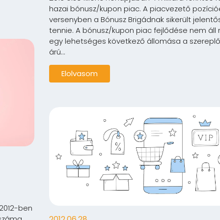
hazai bónusz/kupon piac. A piacvezető pozícióé
versenyben a Bónusz Brigádnak sikerült jelentős
tennie. A bónusz/kupon piac fejlődése nem áll
egy lehetséges következő állomása a szerep
árú...
Elolvasom
 2012-ben
 száma
2012.06.28.