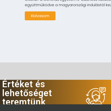
együttműködve a magyarországi indulástól kezd
Elolvasom
Értéket és
lehetőséget
teremtünk
Hívjon minket!