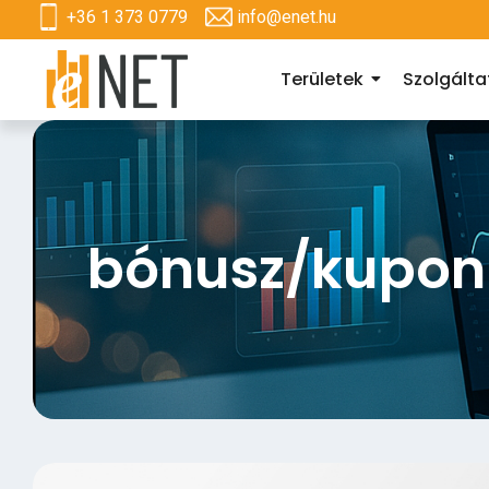
+36 1 373 0779
info@enet.hu
Területek
Szolgált
bónusz/kupon