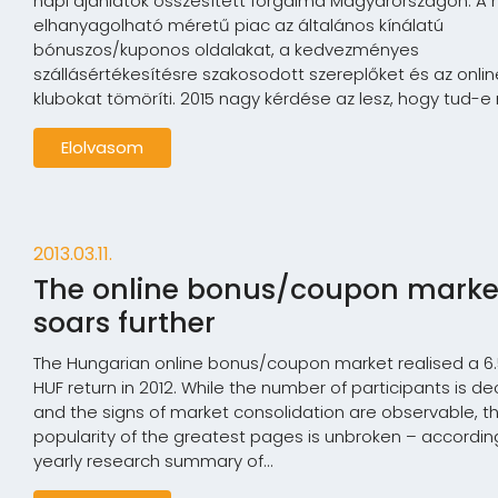
napi ajánlatok összesített forgalma Magyarországon. A
elhanyagolható méretű piac az általános kínálatú
bónuszos/kuponos oldalakat, a kedvezményes
szállásértékesítésre szakosodott szereplőket és az onlin
klubokat tömöríti. 2015 nagy kérdése az lesz, hogy tud-e n
Elolvasom
2013.03.11.
The online bonus/coupon marke
soars further
The Hungarian online bonus/coupon market realised a 6.5
HUF return in 2012. While the number of participants is d
and the signs of market consolidation are observable, t
popularity of the greatest pages is unbroken – accordin
yearly research summary of...