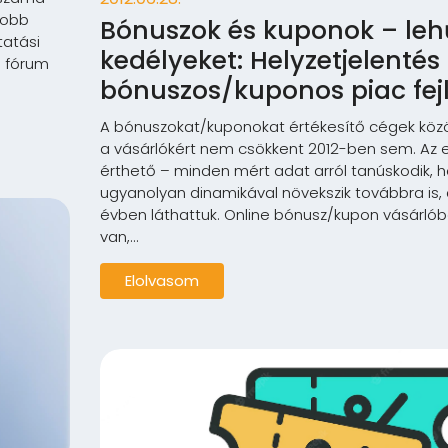
yobb
Bónuszok és kuponok – leh
tatási
kedélyeket: Helyzetjelentés
s fórum
bónuszos/kuponos piac fej
A bónuszokat/kuponokat értékesítő cégek köz
a vásárlókért nem csökkent 2012-ben sem. Az e
érthető – minden mért adat arról tanúskodik, h
ugyanolyan dinamikával növekszik továbbra is,
évben láthattuk. Online bónusz/kupon vásárlób
van,...
Elolvasom