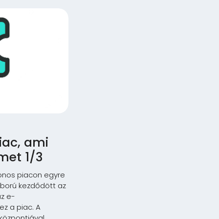
iac, ami
met 1/3
onos piacon egyre
áború kezdődött az
az e-
z a piac. A
központjával