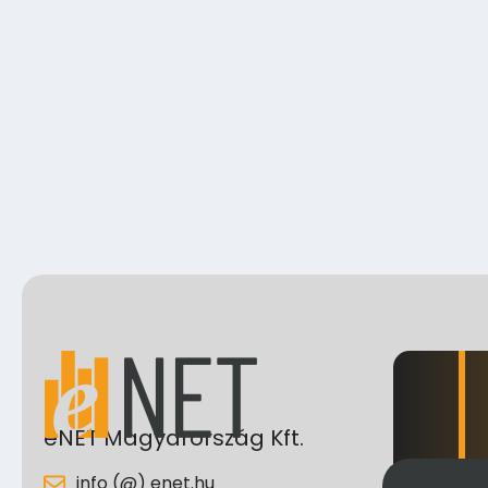
eNET Magyarország Kft.
info (@) enet.hu