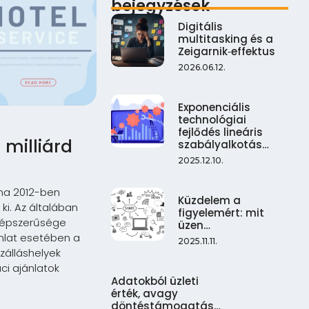
bejegyzések
Digitális
multitasking és a
Zeigarnik‑effektus
2026.06.12.
Exponenciális
technológiai
fejlődés lineáris
 milliárd
szabályalkotás…
2025.12.10.
lma 2012-ben
Küzdelem a
ki. Az általában
figyelemért: mit
népszerűsége
üzen…
nlat esetében a
2025.11.11.
zálláshelyek
ci ajánlatok
Adatokból üzleti
érték, avagy
döntéstámogatás…