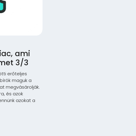
iac, ami
lmet 3/3
ti erőteljes
őbírók maguk a
kat megvásárolják.
a, és azok
vennünk azokat a