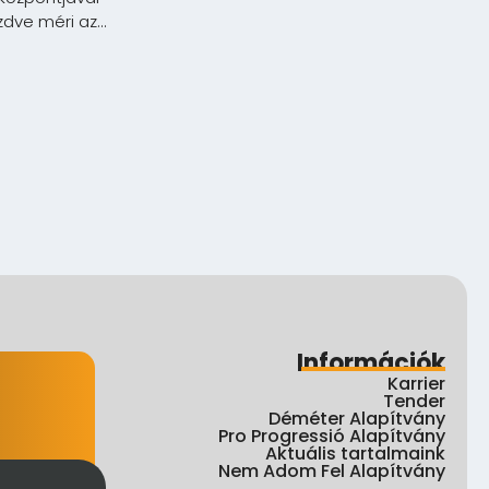
ve méri az...
Információk
Karrier
Tender
Déméter Alapítvány
Pro Progressió Alapítvány
Aktuális tartalmaink
Nem Adom Fel Alapítvány