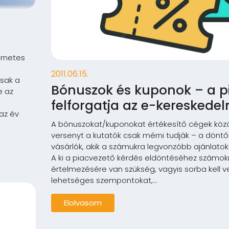
ernetes
2011.06.15.
csak a
Bónuszok és kuponok – a p
e az
felforgatja az e-kereskede
 az év
A bónuszokat/kuponokat értékesítő cégek közöt
versenyt a kutatók csak mérni tudják – a dönt
vásárlók, akik a számukra legvonzóbb ajánlato
A ki a piacvezető kérdés eldöntéséhez számokr
értelmezésére van szükség, vagyis sorba kell 
lehetséges szempontokat,...
Elolvasom