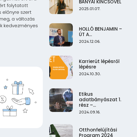
BÁNYAI KINCSŐVEL
rt folytatott
2025.01.07.
 előnyre szert
 meg, a változás
lők kedvezményes
HOLLÓ BENJAMIN –
ÚT A…
2024.12.06.
Karrierút lépésről
lépésre
2024.10.30.
Etikus
adatbányászat 1.
rész –…
2024.09.16.
Otthonfelújítási
Program 2024