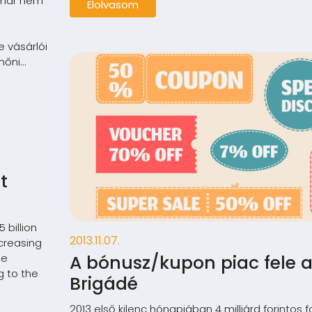
 már nem
Elolvasom
e vásárlói
őni...
t
 billion
2013.11.07.
ecreasing
A bónusz/kupon piac fele 
he
g to the
Brigádé
2013 első kilenc hónapjában 4 milliárd forintos f