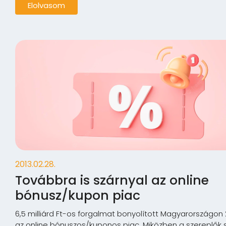
Elolvasom
2013.02.28.
Továbbra is szárnyal az online
bónusz/kupon piac
6,5 milliárd Ft-os forgalmat bonyolított Magyarországon
az online bónuszos/kuponos piac. Miközben a szereplők