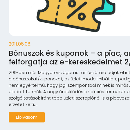
2011.06.08.
Bónuszok és kuponok – a piac, 
felforgatja az e-kereskedelmet 2
2011-ben már Magyarországon is milliószámra adják el in
a bónuszokat/kuponokat, az üzleti modell hibátlan, ped
nem egyértelmű, hogy jogi szempontból minek is minősü
eladott termék. A nagy érdeklődés az akciós termékek é
szolgáltatások iránt több üzleti szereplőnél is a piacvez
érzetét kelti,...
Elolvasom