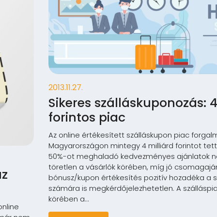
2013.11.27.
Sikeres szálláskuponozás: 4
forintos piac
Az online értékesített szálláskupon piac forga
Magyarországon mintegy 4 milliárd forintot tett 
50%-ot meghaladó kedvezményes ajánlatok 
töretlen a vásárlók körében, míg jó csomagajá
az
bónusz/kupon értékesítés pozitív hozadéka a s
számára is megkérdőjelezhetetlen. A szálláspia
körében a...
online