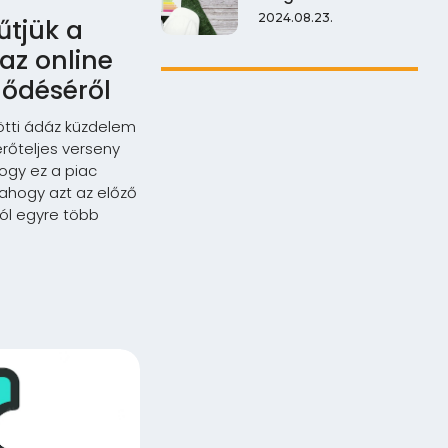
2024.08.23.
űtjük a
 az online
lődéséről
ötti ádáz küzdelem
rőteljes verseny
ogy ez a piac
 ahogy azt az előző
ól egyre több