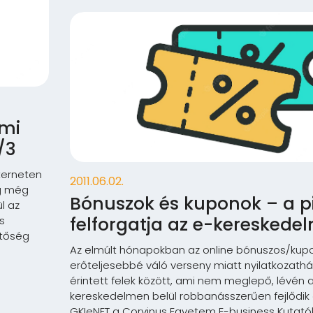
ami
/3
terneten
2011.06.02.
ig még
Bónuszok és kuponok – a p
l az
felforgatja az e-kereskedel
s
etőség
Az elmúlt hónapokban az online bónuszos/kup
erőteljesebbé váló verseny miatt nyilatkozath
érintett felek között, ami nem meglepő, lévén 
kereskedelmen belül robbanásszerűen fejlődik e
GKIeNET a Corvinus Egyetem E-business Kutató