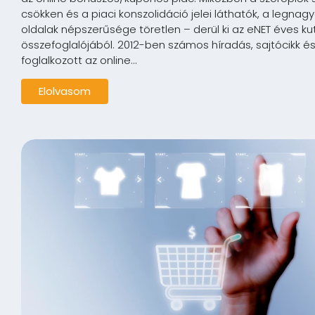
csökken és a piaci konszolidáció jelei láthatók, a legnag
oldalak népszerűsége töretlen – derül ki az eNET éves ku
összefoglalójából. 2012-ben számos híradás, sajtócikk é
foglalkozott az online...
Elolvasom