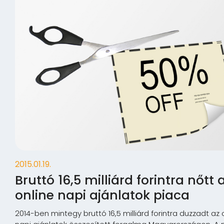
2015.01.19.
Bruttó 16,5 milliárd forintra nőtt 
online napi ajánlatok piaca
2014-ben mintegy bruttó 16,5 milliárd forintra duzzadt az 