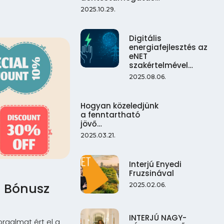
2025.10.29.
Digitális
energiafejlesztés az
eNET
szakértelmével…
2025.08.06.
Hogyan közeledjünk
a fenntartható
jövő…
2025.03.21.
Interjú Enyedi
Fruzsinával
a Bónusz
2025.02.06.
INTERJÚ NAGY-
orgalmat ért el a