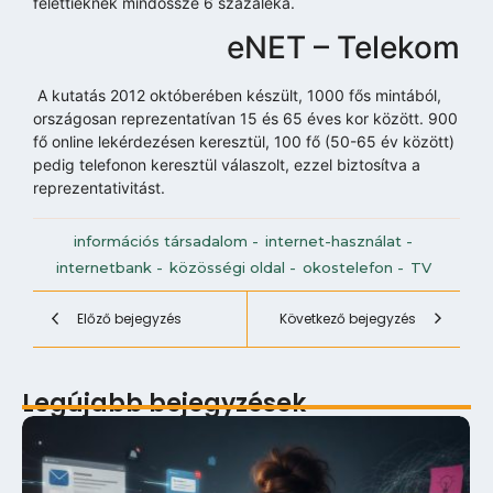
felettieknek mindössze 6 százaléka.
eNET – Telekom
A kutatás 2012 októberében készült, 1000 fős mintából,
országosan reprezentatívan 15 és 65 éves kor között. 900
fő online lekérdezésen keresztül, 100 fő (50-65 év között)
pedig telefonon keresztül válaszolt, ezzel biztosítva a
reprezentativitást.
információs társadalom
-
internet-használat
-
internetbank
-
közösségi oldal
-
okostelefon
-
TV
Előző bejegyzés
Következő bejegyzés
Legújabb bejegyzések