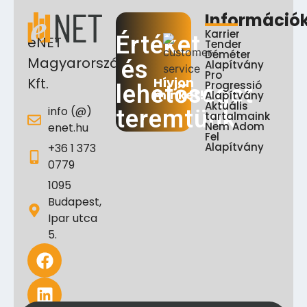
Információ
Karrier
Értéket
eNET
Tender
Déméter
Magyarország
és
Alapítvány
Pro
Hívjon
Kft.
Progressió
lehetőséget
minket!
Alapítvány
Aktuális
info (@)
teremtünk
tartalmaink
Nem Adom
enet.hu
Fel
Alapítvány
+36 1 373
0779
1095
Budapest,
Ipar utca
5.