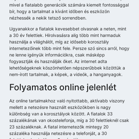
mivel a fiatalabb generációk számára kiemelt fontossággal
bír, hogy a tartalmat a kívánt időben és eszközön
nézhessék a nekik tetsző sorrendben.
Ugyanakkor a fiatalok kevesebbet olvasnak a neten, mint
a 30 év felettiek. Hírolvasásra alig több mint harmaduk
használja a világhálót, míg az idősebb korosztály
internetezőinek több mint fele. Persze szó sincs arról, hogy
ne lenne igényük információkra, csak másképp
fogyasztják és használják őket. Az internet adta
lehetőségeknek köszönhetően népszerűbbek közöttük a
nem-írott tartalmak, a képek, a videók, a hanganyagok.
Folyamatos online jelenlét
Az online tartalmakhoz való nyitottabb, aktívabb viszony
mellett a netezésre használt eszközökben is nagy
különbség van a korosztályok között. A fiatalok 33
százalékának van okostelefonja, míg a 30 felettieknél csak
23 százaléknak. A fiatal internetezők mintegy 20
százaléka használja netezésre a telefonját, a 30