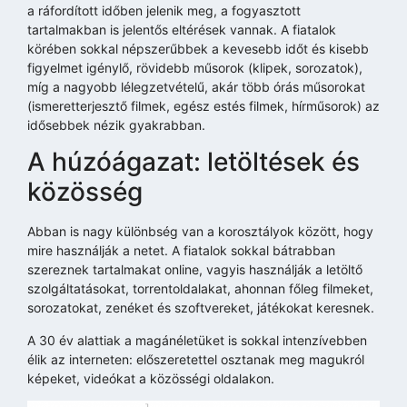
a ráfordított időben jelenik meg, a fogyasztott
tartalmakban is jelentős eltérések vannak. A fiatalok
körében sokkal népszerűbbek a kevesebb időt és kisebb
figyelmet igénylő, rövidebb műsorok (klipek, sorozatok),
míg a nagyobb lélegzetvételű, akár több órás műsorokat
(ismeretterjesztő filmek, egész estés filmek, hírműsorok) az
idősebbek nézik gyakrabban.
A húzóágazat: letöltések és
közösség
Abban is nagy különbség van a korosztályok között, hogy
mire használják a netet. A fiatalok sokkal bátrabban
szereznek tartalmakat online, vagyis használják a letöltő
szolgáltatásokat, torrentoldalakat, ahonnan főleg filmeket,
sorozatokat, zenéket és szoftvereket, játékokat keresnek.
A 30 év alattiak a magánéletüket is sokkal intenzívebben
élik az interneten: előszeretettel osztanak meg magukról
képeket, videókat a közösségi oldalakon.