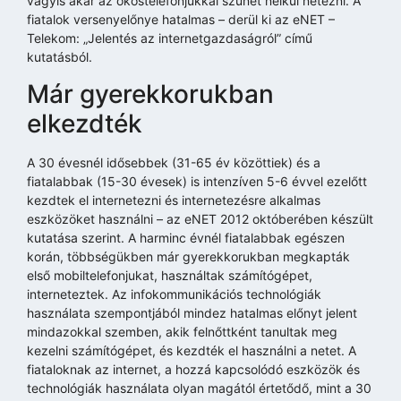
vagyis akár az okostelefonjukkal szünet nélkül netezni. A
fiatalok versenyelőnye hatalmas – derül ki az eNET –
Telekom: „Jelentés az internetgazdaságról” című
kutatásból.
Már gyerekkorukban
elkezdték
A 30 évesnél idősebbek (31-65 év közöttiek) és a
fiatalabbak (15-30 évesek) is intenzíven 5-6 évvel ezelőtt
kezdtek el internetezni és internetezésre alkalmas
eszközöket használni – az eNET 2012 októberében készült
kutatása szerint. A harminc évnél fiatalabbak egészen
korán, többségükben már gyerekkorukban megkapták
első mobiltelefonjukat, használtak számítógépet,
interneteztek. Az infokommunikációs technológiák
használata szempontjából mindez hatalmas előnyt jelent
mindazokkal szemben, akik felnőttként tanultak meg
kezelni számítógépet, és kezdték el használni a netet. A
fiataloknak az internet, a hozzá kapcsolódó eszközök és
technológiák használata olyan magától értetődő, mint a 30