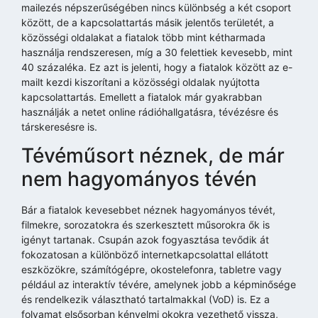
mailezés népszerűségében nincs különbség a két csoport
között, de a kapcsolattartás másik jelentős területét, a
közösségi oldalakat a fiatalok több mint kétharmada
használja rendszeresen, míg a 30 felettiek kevesebb, mint
40 százaléka. Ez azt is jelenti, hogy a fiatalok között az e-
mailt kezdi kiszorítani a közösségi oldalak nyújtotta
kapcsolattartás. Emellett a fiatalok már gyakrabban
használják a netet online rádióhallgatásra, tévézésre és
társkeresésre is.
Tévéműsort néznek, de már
nem hagyományos tévén
Bár a fiatalok kevesebbet néznek hagyományos tévét,
filmekre, sorozatokra és szerkesztett műsorokra ők is
igényt tartanak. Csupán azok fogyasztása tevődik át
fokozatosan a különböző internetkapcsolattal ellátott
eszközökre, számítógépre, okostelefonra, tabletre vagy
például az interaktív tévére, amelynek jobb a képminősége
és rendelkezik választható tartalmakkal (VoD) is. Ez a
folyamat elsősorban kényelmi okokra vezethető vissza,