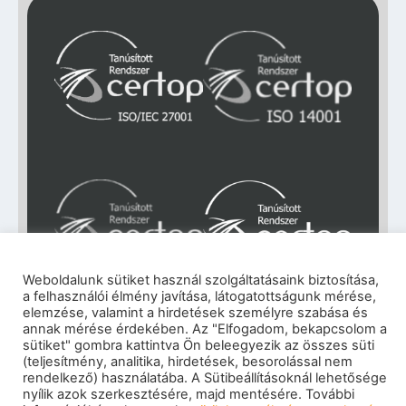
Weboldalunk sütiket használ szolgáltatásaink biztosítása,
a felhasználói élmény javítása, látogatottságunk mérése,
elemzése, valamint a hirdetések személyre szabása és
Impresszum
|
Adatkezelési tájékoztató
|
annak mérése érdekében. Az "Elfogadom, bekapcsolom a
Cookie szabályzat
|
Visszaélés-bejelentés
|
sütiket" gombra kattintva Ön beleegyezik az összes süti
Szerzői jogok
(teljesítmény, analitika, hirdetések, besorolással nem
© 2026 eNET Magyaroszág Kft. – Minden jog
rendelkező) használatába. A Sütibeállításoknál lehetősége
fenntartva
nyílik azok szerkesztésére, majd mentésére. További