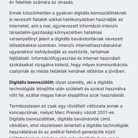
év felettiek számára az olvasás.
Ennek köszönhetően a gyakran digitális bennszülötteknek
is nevezett fiatalok sokkal hatékonyabban használják az
internetet, ami a mai, úgynevezett információ-intenzív
társadalmi-gazdasági környezetben hatalmas
versenyelőnyt jelent a digitális bevándorlóknak nevezett
idősebbekkel szemben. Intenzív internethasználatukkal
ugyanakkor befolyásolják az eszközök, tartalmak
fejlődését. Információfogyasztási és internet használati
szokásaikat vizsgálva kiderül, hogy milyen kommunikációs
csatornák és média felületek kerülnek előtérbe a jövőben.
Digitális bennszülött:
olyan személy, aki a digitális
technológiák létrejötte után született és azokat használva
nőtt fel, ezáltal magas fokon elsajátítva azok használatát.
Természetesen ez csak egy rövidített változata annak a
koncepciónak, melyet Marc Prensky vázolt 2001-es
Digitális bennszülöttek, digitális bevándorlók című
cikkében, ahol részletesen ismerteti a digitális technológiák
használatával és az anélkül felnövő generációk közti