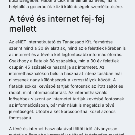
különbségeket. Habár a cikk már elmúlt tíz éves, ma is
helytálló a generációk közti különbségek szemléltetésére.
A tévé és internet fej-fej
mellett
Az eNET Internetkutató és Tanácsadó Kft. felmérése
szerint mind a 30 év alattiak, mind az e felettiek körében is
az internet és a tévé a két legfontosabb információforrás.
Csakhogy a fiatalok 88 százaléka, míg a 30 év felettiek
csupán 45 százaléka használja az internetet. Az
internethasználókon belül a használat intenzitásában már
nincsenek nagy különbségek a korosztályok között. A
fiatalok sokkal kevésbé tartják fontosnak az írott sajtót és
rádiót, mint információforrást. Az internethasználó
idősebbek viszont az internetet tartják kevésbé fontosnak
az informálódásban, bár már náluk is megelőzi a tévé
jelentőségét. Utóbbi a két korcsoportnál közel azonos
fontosságú.
A tévé és internet használatával töltött idő látványosan
mutatja a fiatalabb korosztály változó tartalomfogyasztási