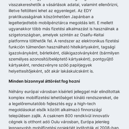
visszakereshetők a vásárlások adatai, valamint ellenőrizni,
illetve feltölteni lehet az egyenleget. Az EDY
praktikusságának köszönhetően Japánban a
legelterjedtebb mobilpénztárca megoldás lett. E mellett
ugyanakkor több más fizetési alkalmazást is használnak a
szigetországban, amelyek szintén az Osaifu-Keitai
platformra tölthetők fel. A rendszer az elektronikus fizetési
funkción túlmenően használható hitelkártyaként, tagsági
igazolványként, bérletként, diákigazolványként (bármilyen
személyes azonosító/beléptető kártyaként), pontgyűjtő
kártyaként, rendezvényre szóló papírjegyek
helyettesítőjeként, sőt akár lakáskulcsként is.
Minden bizonnyal áttörést fog hozni
Néhány európai városban kísérleti jelleggel már elindítottak
komplex mobilfizetési lehetőséget kínáló rendszereket, de
a legelőremutatóbb fejlesztés egy a high-tech
megoldásokat elsők között alkalmazó finnországi
településen zajlik. A csaknem 800 rendkívül innovatív
cégnek is otthont adó Oulu városban, Európa jelenleg
legnagyobb mobilfizetési projektjét indították el 2008-ban.