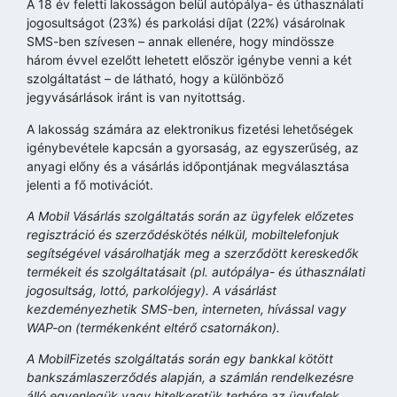
A 18 év feletti lakosságon belül autópálya- és úthasználati
jogosultságot (23%) és parkolási díjat (22%) vásárolnak
SMS-ben szívesen – annak ellenére, hogy mindössze
három évvel ezelőtt lehetett először igénybe venni a két
szolgáltatást – de látható, hogy a különböző
jegyvásárlások iránt is van nyitottság.
A lakosság számára az elektronikus fizetési lehetőségek
igénybevétele kapcsán a gyorsaság, az egyszerűség, az
anyagi előny és a vásárlás időpontjának megválasztása
jelenti a fő motivációt.
A Mobil Vásárlás szolgáltatás során az ügyfelek előzetes
regisztráció és szerződéskötés nélkül, mobiltelefonjuk
segítségével vásárolhatják meg a szerződött kereskedők
termékeit és szolgáltatásait (pl. autópálya- és úthasználati
jogosultság, lottó, parkolójegy). A vásárlást
kezdeményezhetik SMS-ben, interneten, hívással vagy
WAP-on (termékenként eltérő csatornákon).
A MobilFizetés szolgáltatás során egy bankkal kötött
bankszámlaszerződés alapján, a számlán rendelkezésre
álló egyenlegük vagy hitelkeretük terhére az ügyfelek