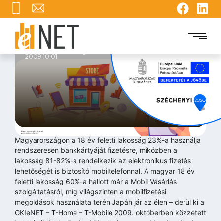
A mobilunk lehet a
második pénztárcánk
2009.10.01.
Magyarországon a 18 év feletti lakosság 23%-a használja
rendszeresen bankkártyáját fizetésre, miközben a
lakosság 81-82%-a rendelkezik az elektronikus fizetés
lehetőségét is biztosító mobiltelefonnal. A magyar 18 év
feletti lakosság 60%-a hallott már a Mobil Vásárlás
szolgáltatásról, míg világszinten a mobilfizetési
megoldások használata terén Japán jár az élen – derül ki a
GKIeNET – T-Home – T-Mobile 2009. októberben közzétett