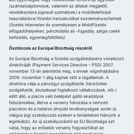
(számlatulajdonosok, valamint az általuk megjelölt,
rendelkezésre jogosult személyek) a mobiltelefonjuk
használatával fizetési tranzakciókat kezdeményezhetnek
(fizetés interneten és személyesen a MobilFizetés
elfogadóhelyeken, pénzküldés és -fogadás, sárga csekk
befizetés, egyenlegfeltöltés).
Ösztönzés az Európai Bizottság részéről
Az Európai Bizottság a fizetési szolgáltatásokra vonatkozó
direktíváját (Payment Services Directive – PSD) 2007.
november 13-án jelentette meg, s ennek végrehajtására
2009. november 1-jéig kaptak időt a tagállamok. A
direktíva célja a pénzügyi szolgáltatók (távközlési
szolgáltatók, átutalással foglalkozó vállalkozások, stb.)
előtt álló, a piacra való belépést gátló akadályok
felszámolása, illetve a verseny fokozása a nemzeti
piacokon és a határon átnyúló tevékenységek során (a
világos jogi szabályozás ezeken a területeken hiányzik a
leginkább). Az új szabályozástól az EU Bizottsága azt
várja, hogy az erősebb verseny fogyasztókat az
elektronikus fizetési megoldások felé tereli majd.