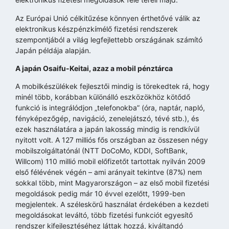
Az Európai Unió célkitűzése könnyen érthetővé válik az
elektronikus készpénzkímélő fizetési rendszerek
szempontjából a világ legfejlettebb országának számító
Japán példája alapján.
A japán Osaifu-Keitai, azaz a mobil pénztárca
A mobilkészülékek fejlesztői mindig is törekedtek rá, hogy
minél több, korábban különálló eszközökhöz kötődő
funkció is integrálódjon „telefonokba” (óra, naptár, napló,
fényképezőgép, navigáció, zenelejátszó, tévé stb.), és
ezek használatára a japán lakosság mindig is rendkívül
nyitott volt. A 127 milliós fős országban az összesen négy
mobilszolgáltatónál (NTT DoCoMo, KDDI, SoftBank,
Willcom) 110 millió mobil előfizetőt tartottak nyilván 2009
első félévének végén – ami arányait tekintve (87%) nem
sokkal több, mint Magyarországon – az első mobil fizetési
megoldások pedig már 10 évvel ezelőtt, 1999-ben
megjelentek. A széleskörű használat érdekében a kezdeti
megoldásokat leváltó, több fizetési funkciót egyesítő
rendszer kifejlesztéséhez láttak hozzá, kiváltandó