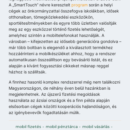
A „SmartTouch” névre keresztelt
program
során a helyi
cégek az önkormányzattal összefogva iskolákban, idősek
otthonaiban, tömegközlekedési eszközökön,
sportlétesítményekben és egyre több üzletben valósítják
meg az egy eszközzel történő fizetés lehetőségét,
amelyhez szintén a mobiltelefonokat használják. A
városban – kifejezetten az idősebb generációra gondolva –
már több boltban is elegendő a kiválasztott termékhez
hozzáérinteni a mobilkészüléket ahhoz, hogy a rendszer
automatikusan összeállítson egy bevásárló listát, és ez
alapján a kívánt fogyasztási cikkeket másnap reggel
házhoz is szállítsák.
A finnhez hasonló komplex rendszerrel még nem találkozni
Magyarországon, de néhány éven belül hazánkban is
megjelenhetnek. Az újszerű fizetési megoldások
használata az ázsiai országok és a finn példa alapján
elsősorban cégek közötti kooperációs hajlandóságon, és
az igénybevevők fogadtatásán múlik.
mobil fizetés
-
mobil pénztárca
-
mobil vásárlás
-