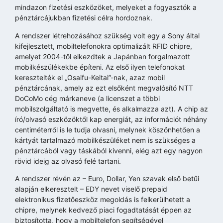
mindazon fizetési eszközöket, melyeket a fogyasztók a
pénztárcájukban fizetési célra hordoznak.
A rendszer létrehozásához szükség volt egy a Sony által
kifejlesztett, mobiltelefonokra optimalizált RFID chipre,
amelyet 2004-től elkezdtek a Japánban forgalmazott
mobilkészülékekbe építeni. Az első ilyen telefonokat
keresztelték el „Osaifu-Keitai”-nak, azaz mobil
pénztárcának, amely az ezt elsőként megvalósító NTT
DoCoMo cég márkaneve (a licenszet a többi
mobilszolgáltató is megvette, és alkalmazza azt). A chip az
író/olvasó eszközöktől kap energiát, az információt néhány
centiméterről is le tudja olvasni, melynek köszönhetően a
kártyát tartalmazó mobilkészüléket nem is szükséges a
pénztárcából vagy táskából kivenni, elég azt egy nagyon
rövid ideig az olvasó felé tartani.
A rendszer révén az – Euro, Dollar, Yen szavak első betűi
alapján elkeresztelt – EDY nevet viselő prepaid
elektronikus fizetőeszköz megoldás is felkerülhetett a
chipre, melynek kedvező piaci fogadtatását éppen az
biztosította, hogy a mobiltelefon segítségével