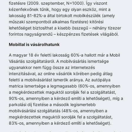
fizetésre (2009. szeptember, N=1000). Így viszont
kézenfekvőnek tűnik, hogy egy olyan eszköz, mint a
lakosság 81-82%-a által birtokolt mobilkészülék (amely
műszaki szempontból alkalmas fizetésre) kitörési
lehetőséget biztosíthat a kisebb összegű – néhány tízezer
forintos nagyságrendű – készpénzes fizetések világából.
Mobillal is vásárolhatunk
A magyar 18 év feletti lakosság 60%-a hallott már a Mobil
Vásárlás szolgáltatásról. A mobilvásárlás ismertsége
ugyanakkor nem függ össze az internetezés
intenzitásával, az online vásárlók körében pedig átlag
feletti a mobilvásárlást ismerők aránya. Az autópálya
matrica ismertsége a legmagasabb (60%-os, amennyiben
a megkérdezettek maguktól sorolják fel a szolgáltatást,
90%-os, amennyiben a kérdező említi a lehetőséget), míg a
parkolási díj fizetése a második legismertebb
mobilvásárlási szolgáltatás (48%-os, amennyiben a
megkérdezettek maguktól sorolják fel a szolgáltatást,
83%-os, amennyiben a kérdező említi a lehetőséget).