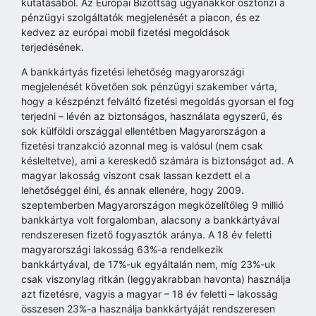
kutatásából. Az Európai Bizottság ugyanakkor ösztönzi a
pénzügyi szolgáltatók megjelenését a piacon, és ez
kedvez az európai mobil fizetési megoldások
terjedésének.
A bankkártyás fizetési lehetőség magyarországi
megjelenését követően sok pénzügyi szakember várta,
hogy a készpénzt felváltó fizetési megoldás gyorsan el fog
terjedni – lévén az biztonságos, használata egyszerű, és
sok külföldi országgal ellentétben Magyarországon a
fizetési tranzakció azonnal meg is valósul (nem csak
késleltetve), ami a kereskedő számára is biztonságot ad. A
magyar lakosság viszont csak lassan kezdett el a
lehetőséggel élni, és annak ellenére, hogy 2009.
szeptemberben Magyarországon megközelítőleg 9 millió
bankkártya volt forgalomban, alacsony a bankkártyával
rendszeresen fizető fogyasztók aránya. A 18 év feletti
magyarországi lakosság 63%-a rendelkezik
bankkártyával, de 17%-uk egyáltalán nem, míg 23%-uk
csak viszonylag ritkán (leggyakrabban havonta) használja
azt fizetésre, vagyis a magyar – 18 év feletti – lakosság
összesen 23%-a használja bankkártyáját rendszeresen