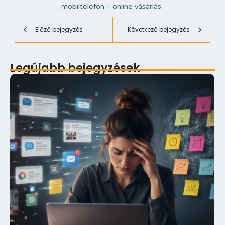
mobiltelefon
-
online vásárlás
Előző bejegyzés
Következő bejegyzés
Legújabb bejegyzések