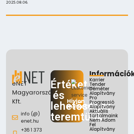
2025.08.06.
Információ
Karrier
Értéket
eNET
Tender
Déméter
Magyarország
és
Alapítvány
Pro
Hívjon
Kft.
Progressió
lehetőséget
minket!
Alapítvány
Aktuális
info (@)
teremtünk
tartalmaink
Nem Adom
enet.hu
Fel
Alapítvány
+36 1 373