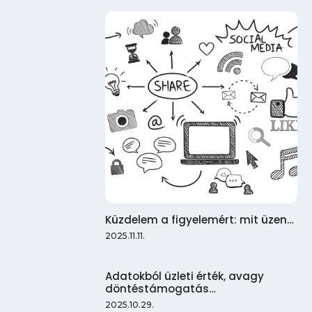
Küzdelem a figyelemért: mit üzen…
2025.11.11.
Adatokból üzleti érték, avagy
döntéstámogatás…
2025.10.29.