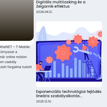
Digitális multitasking és a
Zeigarnik‑effektus
2026.06.12.
GKIeNET – T-Mobile:
környezet a
 már online módon
lom csekély
zett forgalma tudott
Exponenciális technológiai fejlődés
lineáris szabályalkotás…
2025.12.10.