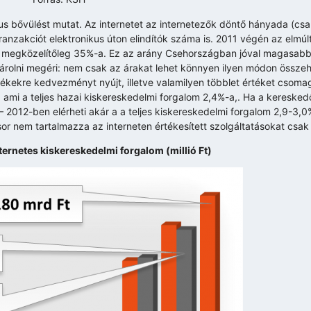
kus bővülést mutat. Az internetet az internetezők döntő hányada (c
tranzakciót elektronikus úton elindítók száma is. 2011 végén az elmú
tezők megközelítőleg 35%-a. Ez az arány Csehországban jóval magasabb
árolni megéri: nem csak az árakat lehet könnyen ilyen módon összeha
mékekre kedvezményt nyújt, illetve valamilyen többlet értéket csom
k, ami a teljes hazai kiskereskedelmi forgalom 2,4%-a,. Ha a kereske
 2012-ben elérheti akár a a teljes kiskereskedelmi forgalom 2,9-3,
tsor nem tartalmazza az interneten értékesített szolgáltatásokat csak
ernetes kiskereskedelmi forgalom (millió Ft)