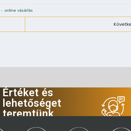
-
online vásárlás
Követke
Értéket és
lehetőséget
teremtünk
Hívjon minket!