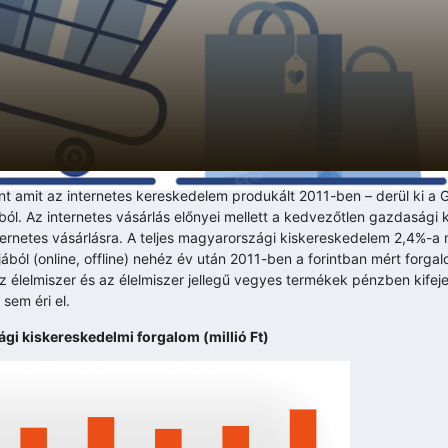
nt amit az internetes kereskedelem produkált 2011-ben – derül ki a 
ól. Az internetes vásárlás előnyei mellett a kedvezőtlen gazdasági 
ternetes vásárlásra. A teljes magyarországi kiskereskedelem 2,4%-a
ból (online, offline) nehéz év után 2011-ben a forintban mért forga
 élelmiszer és az élelmiszer jellegű vegyes termékek pénzben kifeje
sem éri el.
gi kiskereskedelmi forgalom (millió Ft)