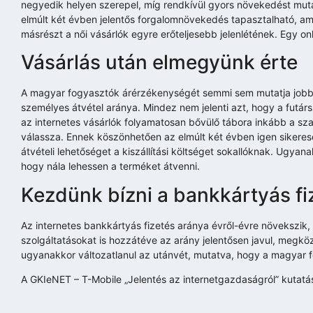
negyedik helyen szerepel, míg rendkívül gyors növekedést muta
elmúlt két évben jelentős forgalomnövekedés tapasztalható, ami
másrészt a női vásárlók egyre erőteljesebb jelenlétének. Egy onl
Vásárlás után elmegyünk érte
A magyar fogyasztók árérzékenységét semmi sem mutatja jobba
személyes átvétel aránya. Mindez nem jelenti azt, hogy a futár
az internetes vásárlók folyamatosan bővülő tábora inkább a sza
válassza. Ennek köszönhetően az elmúlt két évben igen sikerese
átvételi lehetőséget a kiszállítási költséget sokallóknak. Ugya
hogy nála lehessen a terméket átvenni.
Kezdünk bízni a bankkártyás f
Az internetes bankkártyás fizetés aránya évről-évre növekszik,
szolgáltatásokat is hozzátéve az arány jelentősen javul, megkö
ugyanakkor változatlanul az utánvét, mutatva, hogy a magyar f
A GKIeNET – T-Mobile „Jelentés az internetgazdaságról” kutat