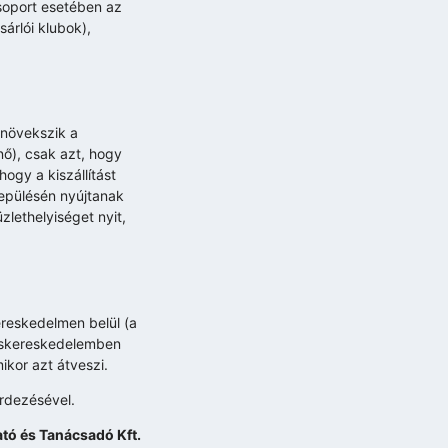
soport esetében az
árlói klubok),
 növekszik a
nő), csak azt, hogy
ogy a kiszállítást
lepülésén nyújtanak
zlethelyiséget nyit,
ereskedelmen belül (a
 kiskereskedelemben
kor azt átveszi.
rdezésével.
tó és Tanácsadó Kft.