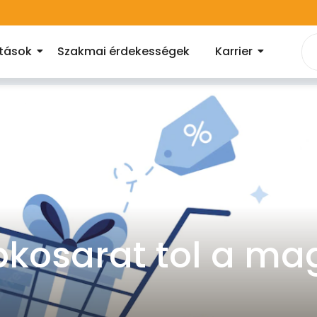
atások
Szakmai érdekességek
Karrier
bkosarat tol a ma