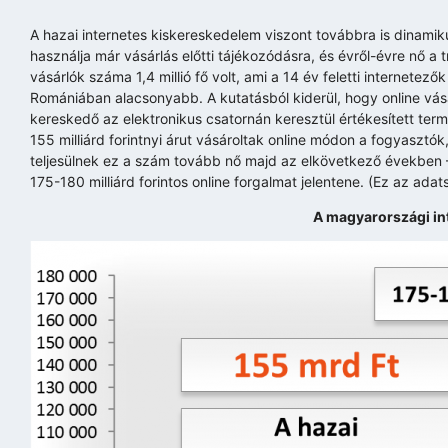
A hazai internetes kiskereskedelem viszont továbbra is dinami
használja már vásárlás előtti tájékozódásra, és évről-évre nő a 
vásárlók száma 1,4 millió fő volt, ami a 14 év feletti interne
Romániában alacsonyabb. A kutatásból kiderül, hogy online vás
kereskedő az elektronikus csatornán keresztül értékesített ter
155 milliárd forintnyi árut vásároltak online módon a fogyasztó
teljesülnek ez a szám tovább nő majd az elkövetkező években –
175-180 milliárd forintos online forgalmat jelentene. (Ez az ada
A magyarországi int