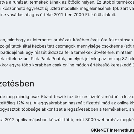
tva a ruházati termékek állnak az ötödik helyen. Ez utóbbi termékc
 köszönhető egyrészt új üzleti modellek megjelenésének (pl. zárt vás
ine vásárlás átlagos értéke 2011-ben 7000 Ft. körül alakult.
n, minthogy az internetes áruházak körében évek óta fokozatosan
szolgáltatok által kézbesített csomagok mennyisége csökkenne (sőt 
badidejének egy részét áldozza fel a termékek átvételére, mintsem h
k lettek az ún. Pick Pack Pontok, amelyek jelenleg az ország 87 te
nakkor egyre több korábban csak online módon értékesítő kereskedő ü
izetésben
 de még mindig csak 5%-át teszi ki az összes fizetési módból a kisk
zelítőleg 12%-ra). A leggyakrabban használt fizetési mód az online
ogyasztók többsége akkor fizet a legszívesebben a termékekért, ami
ása 2012 április-májusban készült több, mint 3000 webáruház megké
GKIeNET Internetkuta