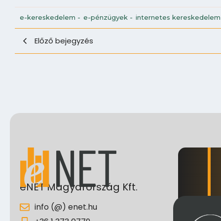
e-kereskedelem
-
e-pénzügyek
-
internetes kereskedelem
Előző bejegyzés
eNET Magyarország Kft.
info (@) enet.hu