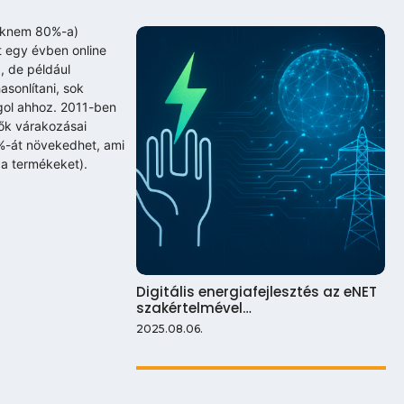
saknem 80%-a)
lt egy évben online
, de például
sonlítani, sok
agol ahhoz. 2011-ben
dők várakozásai
0%-át növekedhet, ami
 a termékeket).
Digitális energiafejlesztés az eNET
szakértelmével…
2025.08.06.