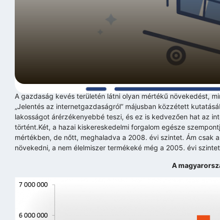
A gazdaság kevés területén látni olyan mértékű növekedést, mi
„Jelentés az internetgazdaságról” májusban közzétett kutatásáb
lakosságot árérzékenyebbé teszi, és ez is kedvezően hat az in
történt.Két, a hazai kiskereskedelmi forgalom egésze szempontjá
mértékben, de nőtt, meghaladva a 2008. évi szintet. Ám csak az
növekedni, a nem élelmiszer termékeké még a 2005. évi szintet 
A magyarorszá