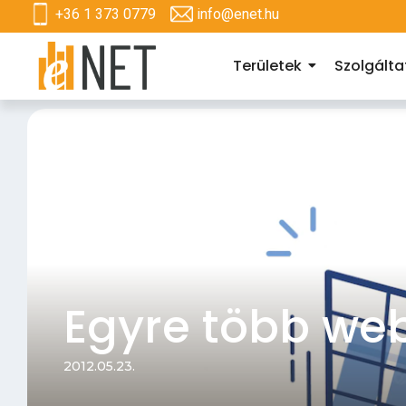
+36 1 373 0779
info@enet.hu
Területek
Szolgált
Egyre több we
2012.05.23.