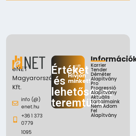
Információ
Karrier
Értéket
eNET
Tender
Déméter
Hívjon
Magyarország
és
Alapítvány
minket!
Pro
Kft.
Progressió
lehetőséget
Alapítvány
Aktuális
info (@)
teremtünk
tartalmaink
Nem Adom
enet.hu
Fel
Alapítvány
+36 1 373
0779
1095