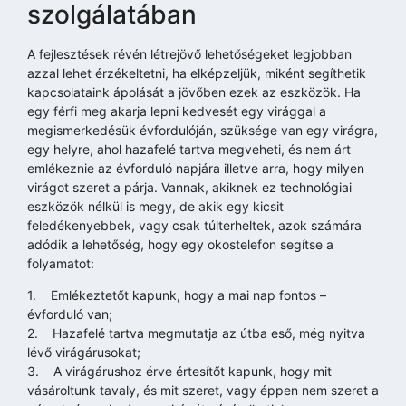
szolgálatában
A fejlesztések révén létrejövő lehetőségeket legjobban
azzal lehet érzékeltetni, ha elképzeljük, miként segíthetik
kapcsolataink ápolását a jövőben ezek az eszközök. Ha
egy férfi meg akarja lepni kedvesét egy virággal a
megismerkedésük évfordulóján, szüksége van egy virágra,
egy helyre, ahol hazafelé tartva megveheti, és nem árt
emlékeznie az évforduló napjára illetve arra, hogy milyen
virágot szeret a párja. Vannak, akiknek ez technológiai
eszközök nélkül is megy, de akik egy kicsit
feledékenyebbek, vagy csak túlterheltek, azok számára
adódik a lehetőség, hogy egy okostelefon segítse a
folyamatot:
1. Emlékeztetőt kapunk, hogy a mai nap fontos –
évforduló van;
2. Hazafelé tartva megmutatja az útba eső, még nyitva
lévő virágárusokat;
3. A virágárushoz érve értesítőt kapunk, hogy mit
vásároltunk tavaly, és mit szeret, vagy éppen nem szeret a