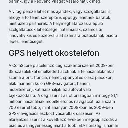
párunk, így a kedvenc virágát vásárolhatjuk meg.
A virág persze lehet más ajándék, vagy szolgáltatás is,
ahogy a történet szereplői is éppúgy lehetnek barátok,
mint üzleti partnerek. A helymeghatározásra épülő
szolgáltatások lehetőségei hatalmasak, számos új
innovatív kis és középvállalat számára biztosítanak piacra
lépési lehetőséget.
GPS helyett okostelefon
A ComScore piacelemző cég szakértői szerint 2009-ben
68 százalékkal emelkedett azoknak a felhasználóknak a
száma a brit, francia, német, spanyol és olasz piacokon,
akik már nem külön GPS-navigátort, hanem
mobiltelefonjukat használják az autóval való
tájékozódásra. A cég szerint az öt országban mintegy 21,1
millióan használnak mobiltelefonos navigációt: ez a szám
700 ezerrel több, mint ahányan 2008-ban és 2009-ben
GPS-navigációs eszközt vásároltak összesen. Az
előrejelzés szerint a következő években megduplázódik a
piac és az ingyenesség miatt a többi EU-s ország is hamar