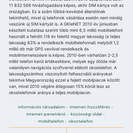
11 832 566 hívásfogadásra képes, aktív SIM kártya volt az
országban. Ez a szám többé-kevésbé állandónak
tekinthető, mivel új telefonok vásárlása esetén nem mindig
veszünk új SIM kártyát is. A GKIeNET 2010 év júniusban
készített kutatása szerint több mint 6,5 millió mobiltelefont
használt a felnőtt (18 év feletti) magyar lakosság (a teljes
lakosság 83%-a rendelkezik mobiltelefonnal) melyből 1,2
millió db már GPS vevővel rendelkezik és
mobilinternetezésre is képes. 2010-ben várhatóan 2-2,5
millió telefon kerül értékesítésre, melyek egy ötöde már
valamilyen navigációs szoftverrel ellátott okostelefon. A
lakosságszámhoz viszonyított felhasználói arányokat
tekintve Magyarország ezzel a fejlett mobilpiacok között
van, mivel 2010 végére átlagosan 15% körüli lesz az
okostelefonok aránya a teljes mobilpiacon.
információs társadalom
-
internet-hozzáférés
-
internet-penetráció
-
közösségi oldal
-
mobiltelefon
-
okostelefon