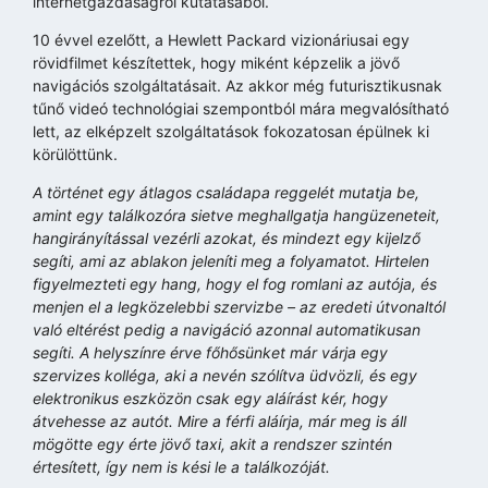
internetgazdaságról kutatásából.
10 évvel ezelőtt, a Hewlett Packard vizionáriusai egy
rövidfilmet készítettek, hogy miként képzelik a jövő
navigációs szolgáltatásait. Az akkor még futurisztikusnak
tűnő videó technológiai szempontból mára megvalósítható
lett, az elképzelt szolgáltatások fokozatosan épülnek ki
körülöttünk.
A történet egy átlagos családapa reggelét mutatja be,
amint egy találkozóra sietve meghallgatja hangüzeneteit,
hangirányítással vezérli azokat, és mindezt egy kijelző
segíti, ami az ablakon jeleníti meg a folyamatot. Hirtelen
figyelmezteti egy hang, hogy el fog romlani az autója, és
menjen el a legközelebbi szervizbe – az eredeti útvonaltól
való eltérést pedig a navigáció azonnal automatikusan
segíti. A helyszínre érve főhősünket már várja egy
szervizes kolléga, aki a nevén szólítva üdvözli, és egy
elektronikus eszközön csak egy aláírást kér, hogy
átvehesse az autót. Mire a férfi aláírja, már meg is áll
mögötte egy érte jövő taxi, akit a rendszer szintén
értesített, így nem is kési le a találkozóját.