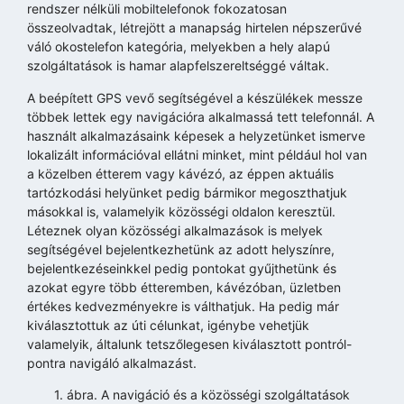
rendszer nélküli mobiltelefonok fokozatosan
összeolvadtak, létrejött a manapság hirtelen népszerűvé
váló okostelefon kategória, melyekben a hely alapú
szolgáltatások is hamar alapfelszereltséggé váltak.
A beépített GPS vevő segítségével a készülékek messze
többek lettek egy navigációra alkalmassá tett telefonnál. A
használt alkalmazásaink képesek a helyzetünket ismerve
lokalizált információval ellátni minket, mint például hol van
a közelben étterem vagy kávézó, az éppen aktuális
tartózkodási helyünket pedig bármikor megoszthatjuk
másokkal is, valamelyik közösségi oldalon keresztül.
Léteznek olyan közösségi alkalmazások is melyek
segítségével bejelentkezhetünk az adott helyszínre,
bejelentkezéseinkkel pedig pontokat gyűjthetünk és
azokat egyre több étteremben, kávézóban, üzletben
értékes kedvezményekre is válthatjuk. Ha pedig már
kiválasztottuk az úti célunkat, igénybe vehetjük
valamelyik, általunk tetszőlegesen kiválasztott pontról-
pontra navigáló alkalmazást.
1. ábra. A navigáció és a közösségi szolgáltatások