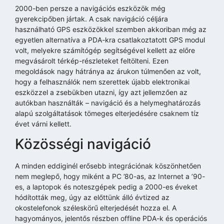
2000-ben persze a navigációs eszközök még
gyerekcipőben jártak. A csak navigáció céljára
használható GPS eszközökkel szemben akkoriban még az
egyetlen alternatíva a PDA-kra csatlakoztatott GPS modul
volt, melyekre számítógép segítségével kellett az előre
megvásárolt térkép-részleteket feltölteni. Ezen
megoldások nagy hátránya az árukon túlmenően az volt,
hogy a felhasználók nem szerettek újabb elektronikai
eszközzel a zsebükben utazni, így azt jellemzően az
autókban használták – navigáció és a helymeghatározás
alapú szolgáltatások tömeges elterjedésére csaknem tíz
évet várni kellett.
Közösségi navigáció
A minden eddiginél erősebb integrációnak köszönhetően
nem meglepő, hogy miként a PC ’80-as, az Internet a ’90-
es, a laptopok és noteszgépek pedig a 2000-es éveket
hódították meg, úgy az előttünk álló évtized az
okostelefonok széleskörű elterjedését hozza el. A
hagyományos, jelentős részben offline PDA-k és operációs