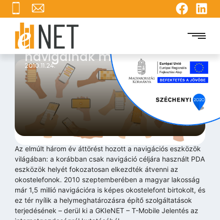
Az okostelefonok
navigálnak minket
2010.11.24.
Az elmúlt három év áttörést hozott a navigációs eszközök
világában: a korábban csak navigáció céljára használt PDA
eszközök helyét fokozatosan elkezdték átvenni az
okostelefonok. 2010 szeptemberében a magyar lakosság
már 1,5 millió navigációra is képes okostelefont birtokolt, és
ez tér nyílik a helymeghatározásra építő szolgáltatások
terjedésének – derül ki a GKIeNET – T-Mobile Jelentés az