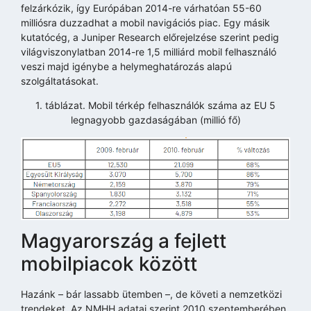
felzárkózik, így Európában 2014-re várhatóan 55-60
milliósra duzzadhat a mobil navigációs piac. Egy másik
kutatócég, a Juniper Research előrejelzése szerint pedig
világviszonylatban 2014-re 1,5 milliárd mobil felhasználó
veszi majd igénybe a helymeghatározás alapú
szolgáltatásokat.
1. táblázat. Mobil térkép felhasználók száma az EU 5
legnagyobb gazdaságában (millió fő)
Magyarország a fejlett
mobilpiacok között
Hazánk – bár lassabb ütemben –, de követi a nemzetközi
trendeket. Az NMHH adatai szerint 2010 szeptemberében